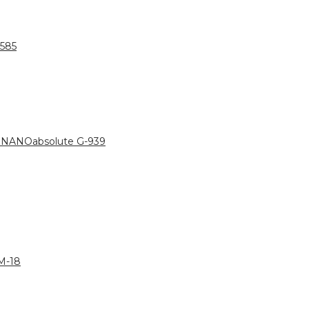
585
NANOabsolute G-939
M-18