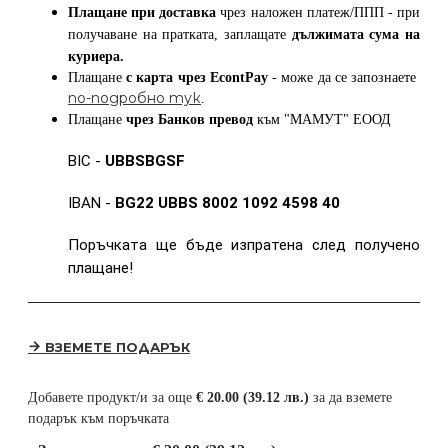
Плащане при доставка
чрез наложен платеж/ППП - при
получаване на пратката, заплащате
дължимата сума на
куриера.
Плащане
с карта
чрез
EcontPay
- може да се запознаете
по-подробно тук
.
Плащане
чрез Банков превод
към
"МАМУТ" ЕООД
BIC -
UBBSBGSF
IBAN -
BG22 UBBS 8002 1092 4598 40
Поръчката ще бъде изпратена след получено
плащане!
ВЗЕМЕТЕ ПОДАРЪК
Добавете продукт/и за още
€ 20.00 (39.12 лв.)
за да вземете
подарък към поръчката