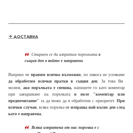
ДОСТАВКА
Стараем се да
изпратим поръчката
в
същия ден в който е направена
Въпреки че
правим всичко възможно
, по някога не успяваме
да обработим всички пратки в същия ден
. За това Ви
молим,
ако поръчката е спешна,
напишете го като коментар
при завършване на поръчката
в поле "коментар или
предпочитание"
за да може да я обработим с приоритет.
При
всички случаи
, всяка поръчка
се изпраща най-късно ден след
като е направена.
Всяка изпратена от нас поръчка е с