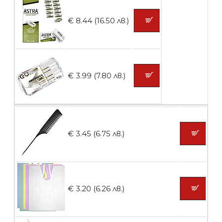
Контейнери за сваляне на гел лак 5
€ 8.44 (16.50 лв.)
броя
БЕЗПЛАТНО
€ 3.99 (7.80 лв.)
Пластмасови предпазители за лак
€ 3.45 (6.75 лв.)
БЕЗПЛАТНО
Ваничка за маникюр BMSPA1C
€ 3.20 (6.26 лв.)