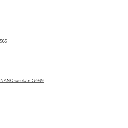
585
NANOabsolute G-939