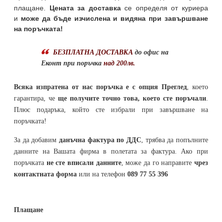
плащане.
Цената за доставка
се определя от куриера
и
може да бъде изчислена и видяна при завършване
на поръчката!
БЕЗПЛАТНА ДОСТАВКА
до офис на
Еконт при поръчка
над 200лв.
Всяка изпратена от нас поръчка е с опция Преглед
, което
гарантира, че
ще получите точно това, което сте поръчали
.
Плюс подаръка, който сте избрали при завършване на
поръчката!
За да добавим
данъчна фактура по ДДС
, трябва да попълните
данните на Вашата фирма в полетата за фактура. Ако при
поръчката
не сте вписали данните
, може да го направите
чрез
контактната форма
или на телефон
089 77 55 396
Плащане