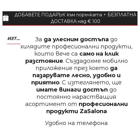
ДОБАВЕТЕ ПОДАРЪК към поръчката + БЕЗПЛАТНА
Пила за нокти
ДОСТАВКА над € 100
ИЗТЕГЛЕТЕ МОБИЛНО ПРИЛОЖЕНИЕ ZASALONA
За
да улесним достъпа
до
хилядите професионални продукти,
които вече са
само на клик
БЕЗПЛАТНО
разстояние
. Създадохме мобилно
приложение през което
да
Пила за нокти
пазарувате лесно, удобно и
приятно
. С изтеглянето, ще
имате винаги достъп
до
постоянно нарастващия
асортимент от
професионални
БЕЗПЛАТНО
продукти
ZaSalona
Удобно на телефона
Пила за полиране на нокти