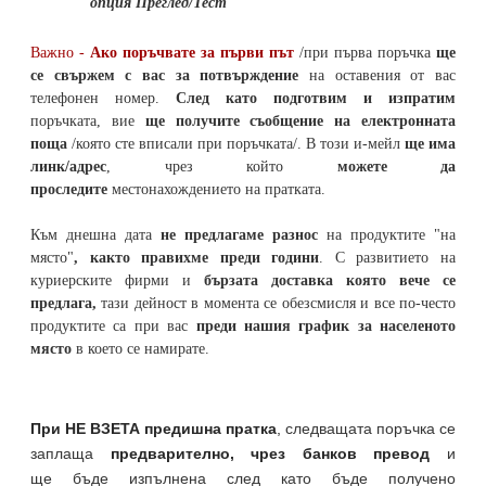
опция Преглед/Тест
Важно -
Ако поръчвате за първи път
/при първа поръчка
ще
се свържем с вас за потвърждение
на оставения от вас
телефонен номер
.
След като подготвим и изпратим
поръчката,
вие
ще получите съобщение на електронната
поща
/която сте вписали при поръчката/. В този и-мейл
ще има
линк/адрес
, чрез който
можете да
проследите
местонахождението на
пратката
.
Към днешна дата
не предлагаме разнос
на продуктите "на
място"
, както правихме преди години
. С развитието на
куриерските фирми и
бързата доставка която вече се
предлага,
тази дейност в момента се обезсмисля и
все по-често
продуктите са при вас
преди нашия график за населеното
място
в което се намирате.
При НЕ ВЗЕТА предишна пратка
,
следващата поръчка се
заплаща
предварително, чрез банков превод
и
ще бъде изпълнена след като бъде получено