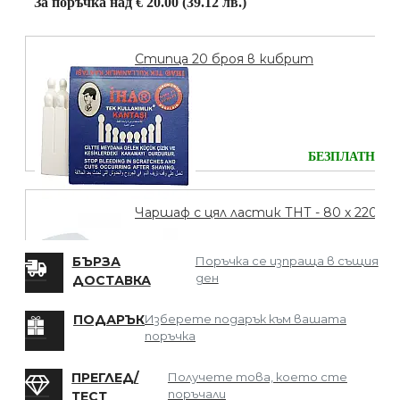
За поръчка над € 20.00 (39.12 лв.)
Стипца 20 броя в кибрит
БЕЗПЛАТНО
Чаршаф с цял ластик ТНТ - 80 х 220
БЪРЗА
Поръчка се изпраща в същия
ден
ДОСТАВКА
БЕЗПЛАТНО
ПОДАРЪК
Изберете подарък към вашата
поръчка
Мрежа за Коса
ПРЕГЛЕД/
Получете това, което сте
поръчали
ТЕСТ