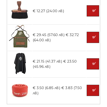
€ 12.27 (24.00 лв.)
БЕЗПЛАТНО
€ 29.45 (57.60 лв.)
€ 32.72
Пила тип ренде 2в1
(64.00 лв.)
€ 21.15 (41.37 лв.)
€ 23.50
БЕЗПЛАТНО
(45.96 лв.)
Пила за нокти 12cm
€ 3.50 (6.85 лв.)
€ 3.83 (7.50
лв.)
БЕЗПЛАТНО