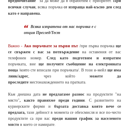
предпочитание"
за да може да я обработим с приоритет.
При
всички случаи
, всяка поръчка
се изпраща най-късно ден след
като е направена.
Всяка изпратена от нас поръчка е с
опция Преглед/Тест
Важно -
Ако поръчвате за първи път
/при първа поръчка
ще
се свържем с вас за потвърждение
на оставения от вас
телефонен номер
.
След като подготвим и изпратим
поръчката,
вие
ще получите съобщение на електронната
поща
/която сте вписали при поръчката/. В този и-мейл
ще има
линк/адрес
, чрез който
можете да
проследите
местонахождението на
пратката
.
Към днешна дата
не предлагаме разнос
на продуктите "на
място"
, както правихме преди години
. С развитието на
куриерските фирми и
бързата доставка която вече се
предлага,
тази дейност в момента се обезсмисля и
все по-често
продуктите са при вас
преди нашия график за населеното
място
в което се намирате.