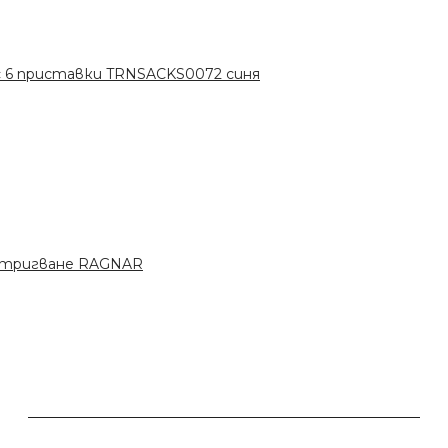
с 6 приставки TRNSACKS0072 синя
стригване RAGNAR