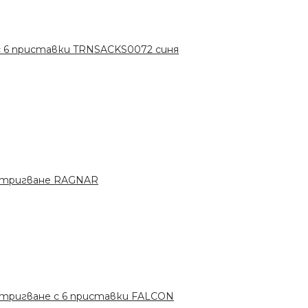
с 6 приставки TRNSACKS0072 синя
стригване RAGNAR
стригване с 6 приставки FALCON