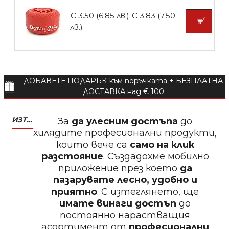
Пила за нокти 12cm
€ 3.50 (6.85 лв.)
€ 3.83 (7.50
лв.)
БЕЗПЛАТНО
ДОБАВЕТЕ ПОДАРЪК към поръчката + БЕЗПЛАТНА
Пила за нокти
ДОСТАВКА над € 100
ИЗТЕГЛЕТЕ МОБИЛНО ПРИЛОЖЕНИЕ ZASALONA
За
да улесним достъпа
до
хилядите професионални продукти,
които вече са
само на клик
БЕЗПЛАТНО
разстояние
. Създадохме мобилно
приложение през което
да
Пила за нокти
пазарувате лесно, удобно и
приятно
. С изтеглянето, ще
имате винаги достъп
до
постоянно нарастващия
асортимент от
професионални