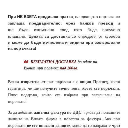
При НЕ ВЗЕТА предишна пратка
,
следващата поръчка се
заплаща
предварително, чрез банков превод
и
ще бъде изпълнена след като бъде получено
плащане.
Цената за доставка
се определя от куриера
и
може да бъде изчислена и видяна при завършване
на поръчката!
БЕЗПЛАТНА ДОСТАВКА
до офис на
Еконт при поръчка
над 200лв.
Всяка изпратена от нас поръчка е с опция Преглед
, което
гарантира, че
ще получите точно това, което сте поръчали
.
Плюс подаръка, който сте избрали при завършване на
поръчката!
За да добавим
данъчна фактура по ДДС
, трябва да попълните
данните на Вашата фирма в полетата за фактура. Ако при
поръчката
не сте вписали данните
, може да го направите
чрез