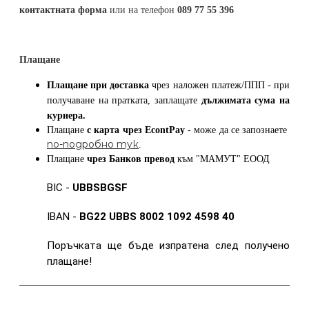
контактната форма
или на телефон
089 77 55 396
Плащане
Плащане при доставка
чрез наложен платеж/ППП - при
получаване на пратката, заплащате
дължимата сума на
куриера.
Плащане
с карта
чрез
EcontPay
- може да се запознаете
по-подробно тук
.
Плащане
чрез Банков превод
към
"МАМУТ" ЕООД
BIC -
UBBSBGSF
IBAN -
BG22 UBBS 8002 1092 4598 40
Поръчката ще бъде изпратена след получено
плащане!