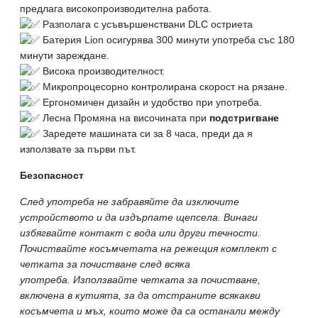
предлага високопроизводителна работа.
Разполага с усъвършенствани DLC остриета
Батерия Lion осигурява 300 минути употреба със 180
минути зареждане.
Висока производителност.
Микропроцесорно контролирана скорост на рязане.
Ергономичен дизайн и удобство при употреба.
Лесна Промяна на височината при
подстригване
Заредете машината си за 8 часа, преди да я
използвате за първи път.
Безопасност
След употреба не забравяйте да изключите
устройството и да издърпате щепсела. Винаги
избягвайте контакт с вода или други течности.
Почиствайте косъмчетата на режещия комплект с
четката за почистване след всяка
употреба. Използвайте четката за почистване,
включена в кутията, за да отстраните всякакви
косъмчета и мъх, които може да са останали между