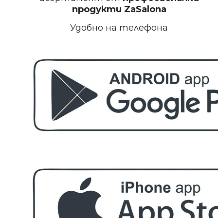
БЕЗПЛАТНО
продукти
ZaSalona
Удобно на телефона
Пила за полиране на нокти
БЕЗПЛАТНО
Етерично масло 10ml
БЕЗПЛАТНО
За поръчка над € 40.00 (78.23 лв.)