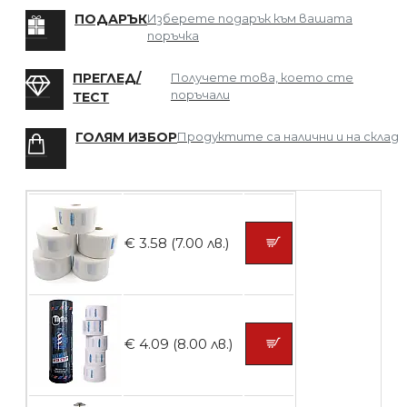
БЕЗПЛАТНО
ПОДАРЪК
Изберете подарък към вашата
поръчка
Мрежа за Коса
ПРЕГЛЕД/
Получете това, което сте
поръчали
ТЕСТ
ГОЛЯМ ИЗБОР
Продуктите са налични и на склад
БЕЗПЛАТНО
Четка за боядисване
€ 3.58 (7.00 лв.)
БЕЗПЛАТНО
€ 4.09 (8.00 лв.)
Контейнери за сваляне на гел лак 10
броя