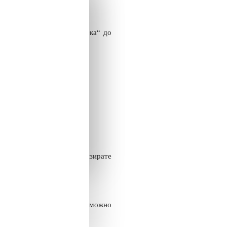
адичката, оставяйки „пътека“ до
и точни контури.
звали всичко), да актуализирате
е професионален модел. Възможно