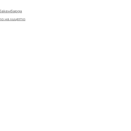
бакенбарда
о на лицето