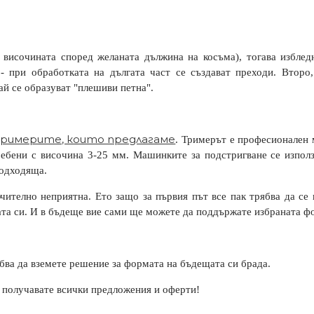
височината според желаната дължина на косъма), тогава избледн
- при обработката на дългата част се създават преходи. Второ
ай се образуват "плешиви петна".
римерите, които предлагаме
. Тримерът е професионален
ребени с височина 3-25 мм. Машинките за подстригване се използ
подходяща.
чително неприятна. Ето защо за първия път все пак трябва да се 
ата си. И в бъдеще вие ​​сами ще можете да поддържате избраната 
ябва да вземете решение за формата на бъдещата си брада.
а получавате всички предложения и оферти!