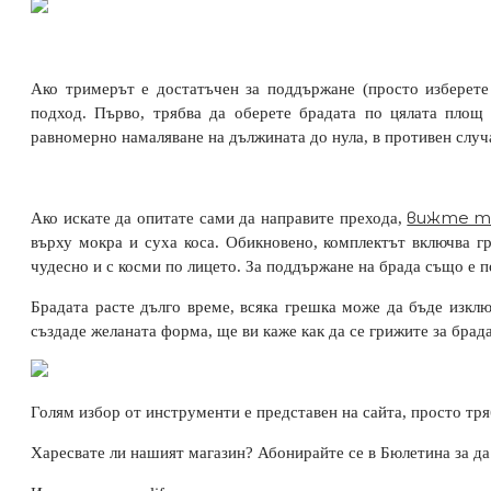
ДОБАВЕТЕ СЕГА
Ако тримерът е достатъчен за поддържане (просто изберете 
подход. Първо, трябва да оберете брадата по цялата площ 
равномерно намаляване на дължината до нула, в противен случ
вижте т
Ако искате да опитате сами да направите прехода,
върху мокра и суха коса. Обикновено, комплектът включва г
чудесно и с косми по лицето. За поддържане на брада също е 
Брадата расте дълго време, всяка грешка може да бъде изклю
създаде желаната форма, ще ви каже как да се грижите за брад
Голям избор от инструменти е представен на сайта, просто тр
Харесвате ли нашият магазин? Абонирайте се в Бюлетина за д