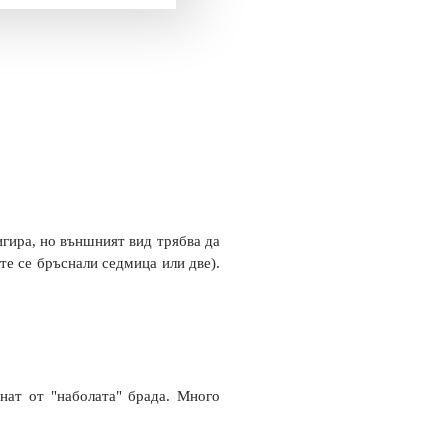
игира, но външният вид трябва да
те се бръснали седмица или две).
тнат от "наболата" брада. Много