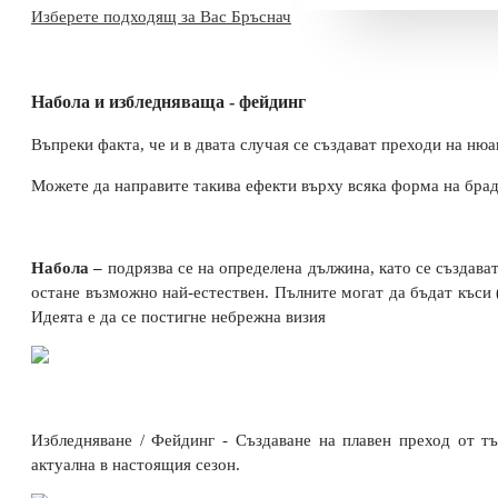
Изберете подходящ за Вас Бръснач
Набола и избледняваща -
фейдинг
Въпреки факта, че и в двата случая се създават преходи на ню
Можете да направите такива ефекти върху всяка форма на бра
Набола –
подрязва се на определена дължина, като се създава
остане възможно най-естествен. Пълните могат да бъдат къси (
Идеята е да се постигне небрежна визия
МАШИНКА С 6
ПРИСТАВКИ
Избледняване / Фейдинг - Създаване на плавен преход от тъ
€ 63.91 (125.00 лв.)
актуална в настоящия сезон.