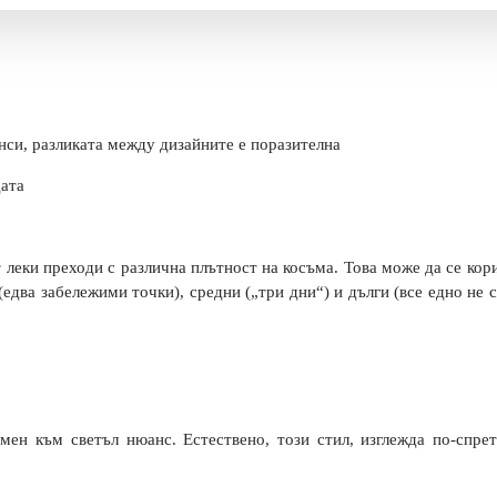
анси, разликата между дизайните е поразителна
дата
т леки преходи с различна плътност на косъма. Това може да се кор
едва забележими точки), средни („три дни“) и дълги (все едно не с
мен към светъл нюанс. Естествено, този стил, изглежда по-спре