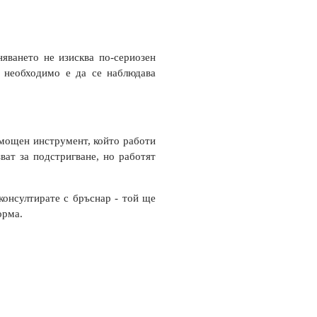
яването не изисква по-сериозен
, необходимо е да се наблюдава
 мощен инструмент, който работи
ват за подстригване, но работят
консултирате с бръснар - той ще
форма.