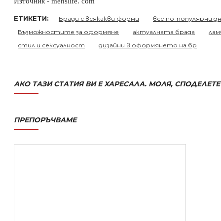
Източник - menslife. com
ЕТИКЕТИ:
Бради с всякакви форми
все по-популярни д
Възможностите за оформяне
актуалната брада
лам
стил и сексуалност
дизайни в оформянето на бр
АКО ТАЗИ СТАТИЯ ВИ Е ХАРЕСАЛА. МОЛЯ, СПОДЕЛЕТЕ
ПРЕПОРЪЧВАМЕ