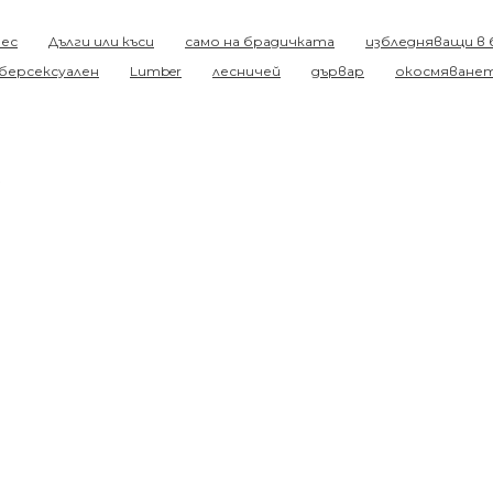
нес
Дълги или къси
само на брадичката
избледняващи в 
берсексуален
Lumber
лесничей
дървар
окосмяванет