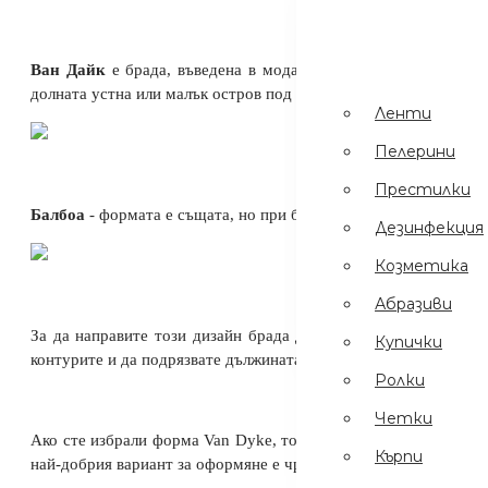
Пинсети
.
Шампоани
Ван Дайк
е брада, въведена в модата от Джони Деп. Долната
Престилки
долната устна или малък остров под нея. Не забравяйте да офо
Ленти
Дезинфекция
Пелерини
Еднократни
Престилки
Ръкавици
Балбоа
- формата е същата, но при брадичката остават повече 
Дезинфекция
Ел Уреди
Козметика
Кърпи
Абразиви
Четки
За да направите този дизайн брада да изглежда грандиозно, 
Купички
контурите и да подрязвате дължината.
Ролки
Четки
Ако сте избрали форма Van Dyke, тогава у дома е напълно въ
Кърпи
най-добрия вариант за оформяне е чрез бръснач, но се изисква 