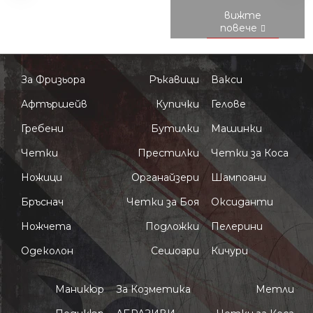
За Фризьора
Ръкавици
Вакси
Афтършейв
Купички
Гелове
Гребени
Бутилки
Машинки
Четки
Престилки
Четки за Коса
Ножици
Органайзери
Шампоани
Бръснач
Четки за Боя
Оксиданти
Ножчета
Подложки
Пелерини
Одеколон
Сешоари
Кичури
Маникюр
За Козметика
Метли