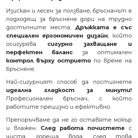
Изискан и лесен за ползване, бръсначът е
подходящ за бръснене дори на трудно
достъпните места.
Дръжката е със
специален ергономичен дизайн
, който
осигурява
сигурно захващане и
перфектен баланс
за оптимален
контрол върху острието
по време на
бръснене.
Най-сигурният способ да постигнете
идеална гладкост за минути!
Професионален бръснач, с който
работите прецизно и ефективно.
Препоръчваме
да не го оставяте мокър
и влажен.
След работа почистете
с
чиста, гореща вода, след това