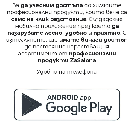
За
да улесним достъпа
до хилядите
професионални продукти, които вече са
само на клик разстояние
. Създадохме
мобилно приложение през което
да
пазарувате лесно, удобно и приятно
. С
изтеглянето, ще
имате винаги достъп
до постоянно нарастващия
асортимент от
професионални
продукти
ZaSalona
Удобно на телефона