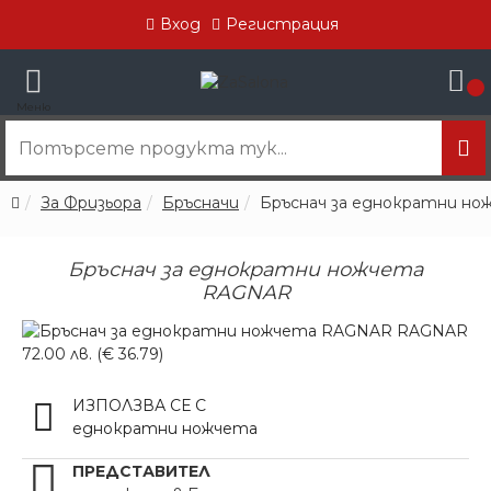
Вход
Регистрация
0
За Фризьора
Бръсначи
Бръснач за еднократни н
Бръснач за еднократни ножчета
RAGNAR
ИЗПОЛЗВА СЕ С
еднократни ножчета
ПРЕДСТАВИТЕЛ