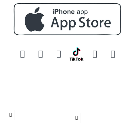
Бръснач за еднократни ножчета RAGNAR
Нагревател за кола маска Waxess S3
€ 36.81 (72.00 лв.)
€ 7.16 (14.00 лв.)