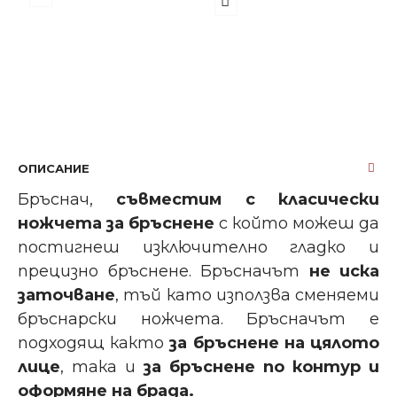
ОПИСАНИЕ
Бръснач,
съвместим с класически
ножчета за бръснене
с който
можеш да
постигнеш изключително гладко и
прецизно бръснене. Бръсначът
не иска
заточване
, тъй като използва
сменяеми
бръснарски ножчета. Бръсначът е
подходящ както
за бръснене на цялото
лице
, така и
за бръснене по контур и
оформяне на брада.