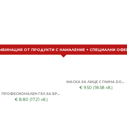
МБИНАЦИЯ ОТ ПРОДУКТИ С НАМАЛЕНИЕ + СПЕЦИАЛНИ ОФЕ
МАСКА ЗА ЛИЦЕ С ГЛИНА DORSH + ПОЧИСТВАЩА ЧЕРНА МАСКА ЗА ЛИЦЕ DORSH
€ 9.50 (18.58 лв.)
ПРОФЕСИОНАЛЕН ГЕЛ ЗА БРЪСНЕНЕ 1000 ML + БРЪСНАЧ ЗА ЕДНОКРАТНИ НОЖЧЕТА + БРЪСНАРСКИ НОЖЧЕТА ASTRA - 5БР
€ 8.80 (17.21 лв.)