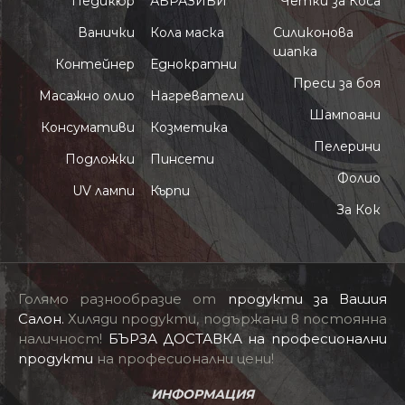
Педикюр
АБРАЗИВИ
Четки за Коса
Ванички
Кола маска
Силиконова
шапка
Контейнер
Еднократни
Преси за боя
Масажно олио
Нагреватели
Шампоани
Консумативи
Козметика
Пелерини
Подложки
Пинсети
Фолио
UV лампи
Кърпи
За Кок
Голямо разнообразие от
продукти за Вашия
Салон
.
Хиляди продукти, подържани в постоянна
наличност!
БЪРЗА ДОСТАВКА на професионални
продукти
на професионални цени!
ИНФОРМАЦИЯ