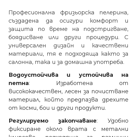
Професионална фризьорска пелерина,
създадена да осигури комфорт и
защита по време на подстригване,
боядисване или други процедури. С
универсален дизайн и качествени
материали, тя е подходяща както за
салонна, така и за домашна употреба.
Водоустойчива и устойчива на
петна
: Изработена от
висококачествен, лесен за почистване
материал, който предпазва дрехите
от косми, бои и други продукти.
Регулируемо закопчаване
: Удобно
фиксиране около врата с метални