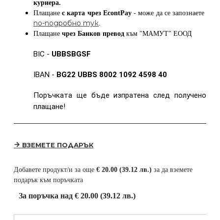
куриера.
Плащане
с карта
чрез
EcontPay
- може да се запознаете
по-подробно тук
.
Плащане
чрез Банков превод
към
"МАМУТ" ЕООД
BIC -
UBBSBGSF
IBAN -
BG22 UBBS 8002 1092 4598 40
Поръчката ще бъде изпратена след получено
плащане!
ВЗЕМЕТЕ ПОДАРЪК
Добавете продукт/и за още
€ 20.00 (39.12 лв.)
за да вземете
подарък към поръчката
За поръчка над € 20.00 (39.12 лв.)