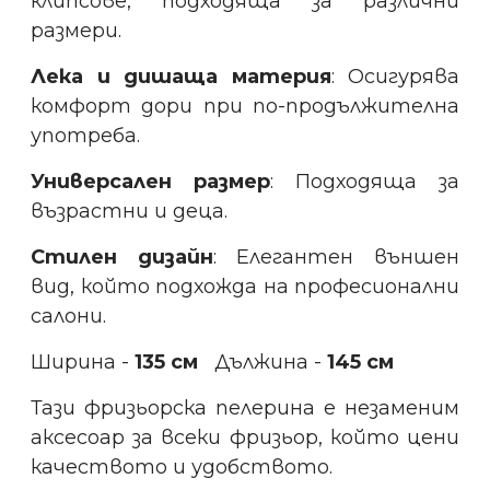
клипсове, подходяща за различни
размери.
Лека и дишаща материя
: Осигурява
комфорт дори при по-продължителна
употреба.
Универсален размер
: Подходяща за
възрастни и деца.
Стилен дизайн
: Елегантен външен
вид, който подхожда на професионални
салони.
Ширина -
135 см
Дължина -
145 см
Тази фризьорска пелерина е незаменим
аксесоар за всеки фризьор, който цени
качеството и удобството.