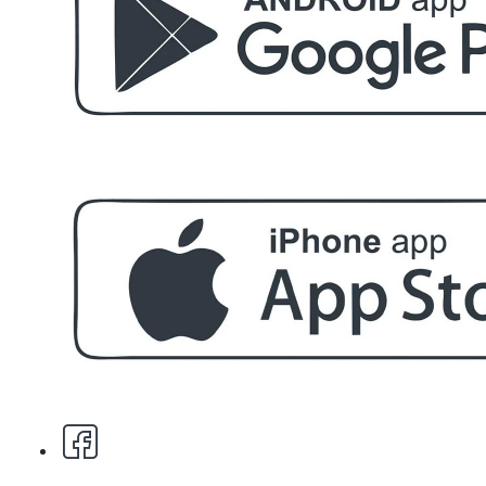
БЕЗПЛАТНО
Етерично масло 10ml
БЕЗПЛАТНО
За поръчка над € 40.00 (78.23 лв.)
Стипца 20 броя в кибрит
БЕЗПЛАТНО