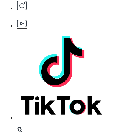
Бръснарски ножчета Astra - 5бр.
БЕЗПЛАТНО
Клипс тип щъркел 1 брой
БЕЗПЛАТНО
Клипс тип щъркел 1 брой