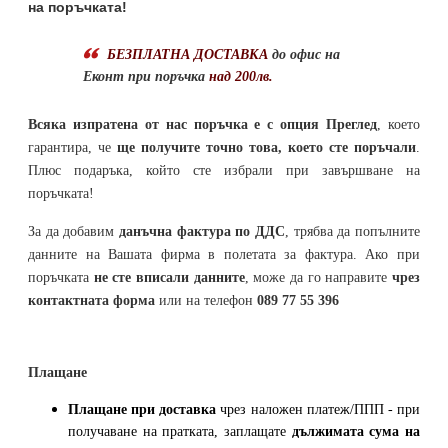
на поръчката!
БЕЗПЛАТНА ДОСТАВКА
до офис на
Еконт при поръчка
над 200лв.
Всяка изпратена от нас поръчка е с опция Преглед
, което
гарантира, че
ще получите точно това, което сте поръчали
.
Плюс подаръка, който сте избрали при завършване на
поръчката!
За да добавим
данъчна фактура по ДДС
, трябва да попълните
данните на Вашата фирма в полетата за фактура. Ако при
поръчката
не сте вписали данните
, може да го направите
чрез
контактната форма
или на телефон
089 77 55 396
Плащане
Плащане при доставка
чрез наложен платеж/ППП - при
получаване на пратката, заплащате
дължимата сума на