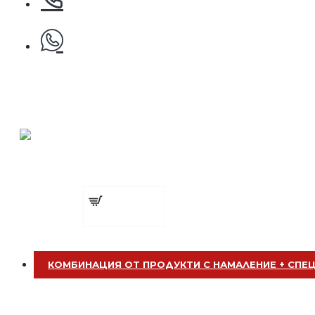
БЕЗПЛАТНО
Клипс тип щъркел 1 брой
Фризьорска пелерина за подстригване S
БЕЗПЛАТНО
€ 8.74
€ 9.71
(17.10
(19.00
лв.)
лв.)
Четка за боядисване
Добавете
сега
КОМБИНАЦИЯ ОТ ПРОДУКТИ С НАМАЛЕНИЕ + СПЕ
БЕЗПЛАТНО
Четка за боядисване