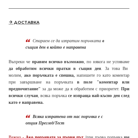
ДОСТАВКА
Стараем се да
изпратим поръчката
в
същия ден в който е направена
Въпреки че
правим всичко възможно
, по някога не успяваме
да обработим всички пратки в същия ден
. За това Ви
молим,
ако поръчката е спешна,
напишете го като коментар
при завършване на поръчката
в поле "коментар или
предпочитание"
за да може да я обработим с приоритет.
При
всички случаи
, всяка поръчка
се изпраща най-късно ден след
като е направена.
Всяка изпратена от нас поръчка е с
опция Преглед/Тест
Важно -
Ако поръчвате за първи път
/при първа поръчка
ще