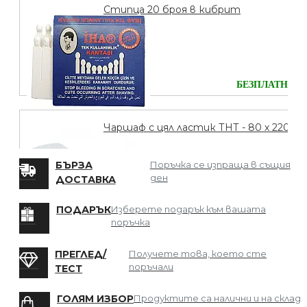
Стипца 20 броя в кибрит
БЕЗПЛАТНО
Чаршаф с цял ластик ТНТ - 80 х 220
БЪРЗА
Поръчка се изпраща в същия
ден
ДОСТАВКА
БЕЗПЛАТНО
ПОДАРЪК
Изберете подарък към вашата
поръчка
Мрежа за Коса
ПРЕГЛЕД/
Получете това, което сте
поръчали
ТЕСТ
ГОЛЯМ ИЗБОР
Продуктите са налични и на склад