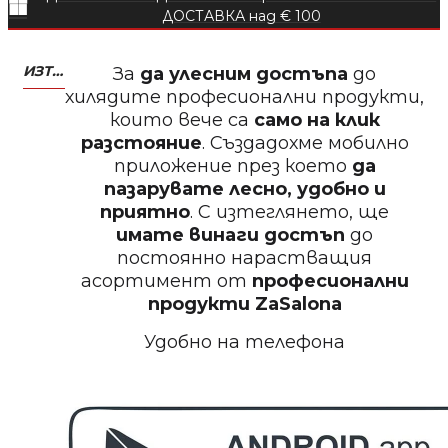
Пила за нокти
ДОСТАВКА над € 100
ИЗТЕГЛЕТЕ МОБИЛНО ПРИЛОЖЕНИЕ ZASALONA
За
да улесним достъпа
до
хилядите професионални продукти,
които вече са
само на клик
БЕЗПЛАТНО
разстояние
. Създадохме мобилно
приложение през което
да
Пила за нокти
пазарувате лесно, удобно и
приятно
. С изтеглянето, ще
имате винаги достъп
до
постоянно нарастващия
асортимент от
професионални
БЕЗПЛАТНО
продукти
ZaSalona
Удобно на телефона
Пила за полиране на нокти