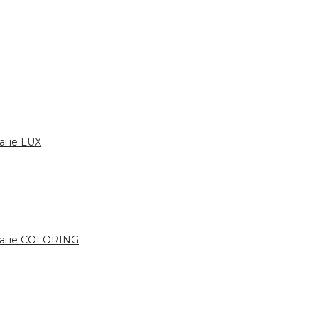
ане LUX
ване COLORING