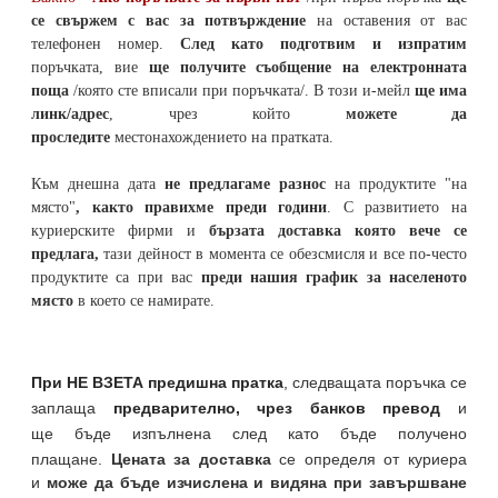
се свържем с вас за потвърждение
на оставения от вас
телефонен номер
.
След като подготвим и изпратим
поръчката,
вие
ще получите съобщение на електронната
поща
/която сте вписали при поръчката/. В този и-мейл
ще има
линк/адрес
, чрез който
можете да
проследите
местонахождението на
пратката
.
Към днешна дата
не предлагаме разнос
на продуктите "на
място"
, както правихме преди години
. С развитието на
куриерските фирми и
бързата доставка която вече се
предлага,
тази дейност в момента се обезсмисля и
все по-често
продуктите са при вас
преди нашия график за населеното
място
в което се намирате.
При НЕ ВЗЕТА предишна пратка
,
следващата поръчка се
заплаща
предварително, чрез банков превод
и
ще бъде изпълнена след като бъде получено
плащане.
Цената за доставка
се определя от куриера
и
може да бъде изчислена и видяна при завършване