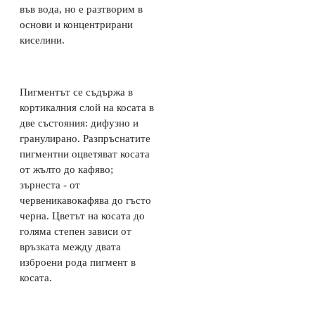
във вода, но е разтворим в
основи и концентрирани
киселини.
Пигментът се съдържа в
кортикалния слой на косата в
две състояния: дифузно и
гранулирано. Разпръснатите
пигментни оцветяват косата
от жълто до кафяво;
зърнеста - от
червеникавокафява до гъсто
черна. Цветът на косата до
голяма степен зависи от
връзката между двата
изброени рода пигмент в
косата.