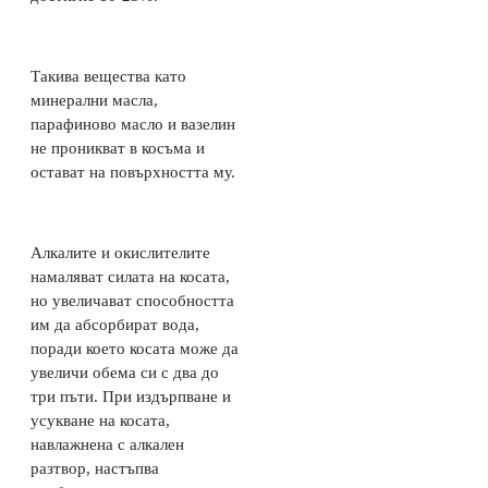
Такива вещества като
минерални масла,
парафиново масло и вазелин
не проникват в косъма и
остават на повърхността му.
Алкалите и окислителите
намаляват силата на косата,
но увеличават способността
им да абсорбират вода,
поради което косата може да
увеличи обема си с два до
три пъти. При издърпване и
усукване на косата,
навлажнена с алкален
разтвор, настъпва