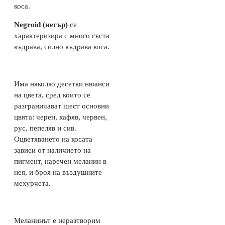
коса.
Negroid (негър)
се
характеризира с много гъста
къдрава, силно къдрава коса.
Има няколко десетки нюанси
на цвета, сред които се
разграничават шест основни
цвята: черен, кафяв, червен,
рус, пепеляв и сив.
Оцветяването на косата
зависи от наличието на
пигмент, наречен меланин в
нея, и броя на въздушните
мехурчета.
Меланинът е неразтворим