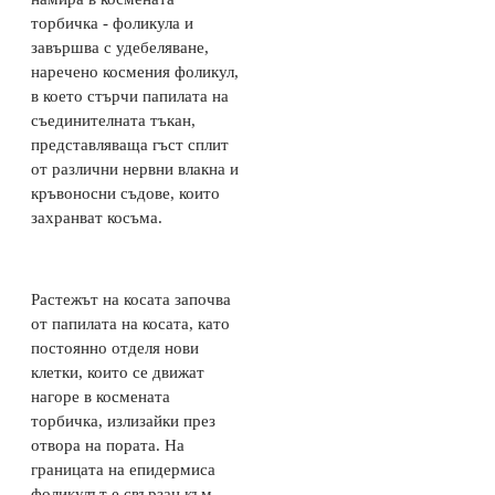
торбичка - фоликула и
завършва с удебеляване,
наречено космения фоликул,
в което стърчи папилата на
съединителната тъкан,
представляваща гъст сплит
от различни нервни влакна и
кръвоносни съдове, които
захранват косъма.
Растежът на косата започва
от папилата на косата, като
постоянно отделя нови
клетки, които се движат
нагоре в космената
торбичка, излизайки през
отвора на пората. На
границата на епидермиса
фоликулът е свързан към