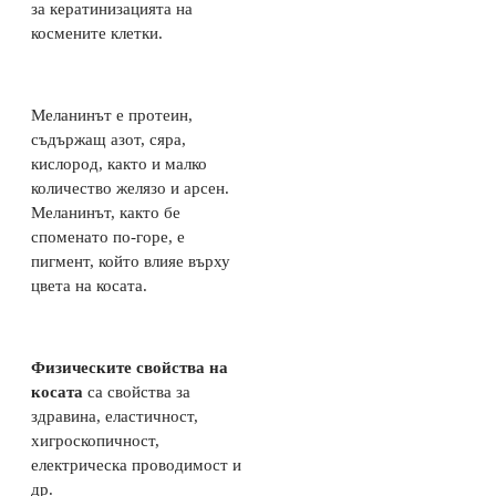
за кератинизацията на
космените клетки.
Меланинът е протеин,
съдържащ азот, сяра,
кислород, както и малко
количество желязо и арсен.
Меланинът, както бе
споменато по-горе, е
пигмент, който влияе върху
цвета на косата.
Физическите свойства на
косата
са свойства за
здравина, еластичност,
хигроскопичност,
електрическа проводимост и
др.