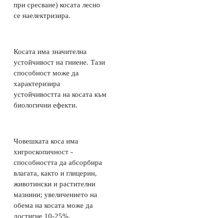
при сресване) косата лесно
се наелектризира.
Косата има значителна
устойчивост на гниене. Тази
способност може да
характеризира
устойчивостта на косата към
биологични ефекти.
Човешката коса има
хигроскопичност -
способността да абсорбира
влагата, както и глицерин,
животински и растителни
мазнини; увеличението на
обема на косата може да
достигне 10-25%.