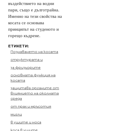
въздействието на водни
пари, също е дълготрайна.
Именно на тези свойства на
косата се основава
принципът на студеното и
горещо къдрене.
ЕТИКЕТИ:
Познаването на косата
структурата и
за фризьорите
основната функция на
косата
защитава органите от
влиянието на околната
среда
от прах и мръсотия
мигли
в ушите и носа
коса в ушите