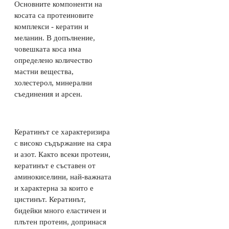
Основните компоненти на
косата са протеиновите
комплекси - кератин и
меланин. В допълнение,
човешката коса има
определено количество
мастни вещества,
холестерол, минерални
съединения и арсен.
Кератинът се характеризира
с високо съдържание на сяра
и азот. Както всеки протеин,
кератинът е съставен от
аминокиселини, най-важната
и характерна за които е
цистинът. Кератинът,
бидейки много еластичен и
плътен протеин, допринася