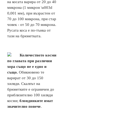
на косата варира от 20 до 40
микрона (1 микрон \u003d
0,001 мм), при възрастен от
70 до 100 микрона, при стар
човек - от 50 до 70 микрона.
Русата коса е по-тънка от
тази на брюнетката.
Количеството косми
по главата при различни
хора също не е едно и
също.
Обикновено те
варират от 30 до 150
хиляди. Скалпът на
брюнетките е ограничен до
приблизително 100 хиляди
косми;
блондинките имат
значително повече
.