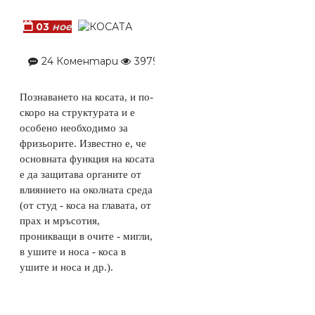
03
ное
24 Коментари
3979 Видяна
BARBER
,
ФРИЗЬО
Познаването на косата, и по-
скоро на структурата и е
особено необходимо за
фризьорите. Известно е, че
основната функция на косата
е да защитава органите от
влиянието на околната среда
(от студ - коса на главата, от
прах и мръсотия,
проникващи в очите - мигли,
в ушите и носа - коса в
ушите и носа и др.).