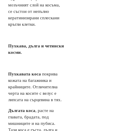
мозъчният слой на косъма,
се състои от непълно
кератинизирани сплескани
кръгли клетки.
Пухкава, дълга и четински
косми.
Пухкавата коса
покрива
кожата на багажника и
крайниците. Отличителна
черта на косите с велус е
липсата на сърцевина в тях.
Дългата коса
, расте на
главата, брадата, под
мишниците и на пубиса.
Тази коса е гъста, дълга и