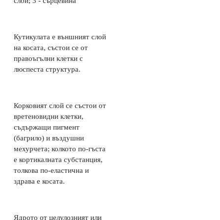
слой; 3 - сърцевина
Кутикулата е външният слой
на косата, състои се от
правоъгълни клетки с
люспеста структура.
Корковият слой се състои от
вретеновидни клетки,
съдържащи пигмент
(багрило) и въздушни
мехурчета; колкото по-гъста
е кортикалната субстанция,
толкова по-еластична и
здрава е косата.
Ядрото от целулозният или