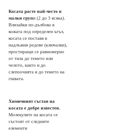
Косата расте най-често в
малки груп
и (2 до 3 всяка).
Влизайки по-дълбоко в
кожата под определен ъгъл,
косата се поставя в
надлъжни редове (ключалки),
простиращи се равномерно
от тила до темето или
челото, както и до
слепоочията и до темето на
главата.
Химичният състав на
косата е добре известен.
Молекулите на косата се
състоят от следните
елементи