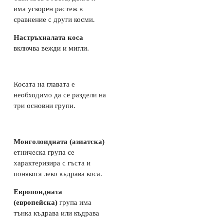
има ускорен растеж в
сравнение с други косми.
Настръхналата коса
включва вежди и мигли.
Косата на главата е
необходимо да се раздели на
три основни групи.
Монголоидната (азиатска)
етническа група се
характеризира с гъста и
понякога леко къдрава коса.
Европоидната
(европейска)
група има
тънка къдрава или къдрава