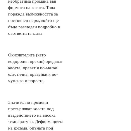
необратима промяна във
формата на косата. Това
поражда възможността за
постоянен перм, който ще
бъде разгледан подробно в
съответната глава.
Окислителите (като
водороден прекис) оредяват
косата, правят я по-малко
еластична, правейки я по-
чуплива и пореста.
Значителни промени
претърпяват косата под
въздействието на висока
температура. Деформацията
на косъма, опъната под