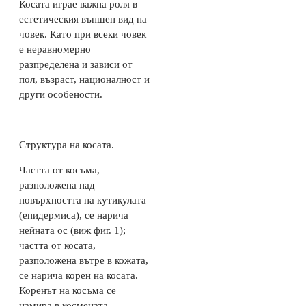
Косата играе важна роля в
естетическия външен вид на
човек. Като п
ри всеки човек
е неравномерно
разпределена и зависи от
пол, възраст, националност и
други особености.
Структура на косата.
Частта от косъма,
разположена над
повърхността на кутикулата
(епидермиса), се нарича
нейната ос (виж фиг. 1);
частта от косата,
разположена вътре в кожата,
се нарича корен на косата.
Коренът на косъма се
намира в космената