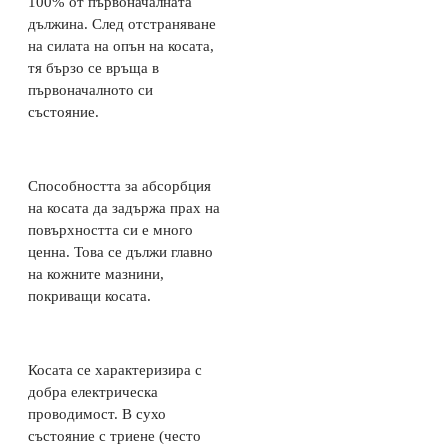
100% от първоначалната
дължина. След отстраняване
на силата на опън на косата,
тя бързо се връща в
първоначалното си
състояние.
Способността за абсорбция
на косата да задържа прах на
повърхността си е много
ценна. Това се дължи главно
на кожните мазнини,
покриващи косата.
Косата се характеризира с
добра електрическа
проводимост. В сухо
състояние с триене (често