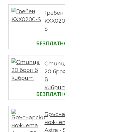
Гребен
KXX0200-
S
БЕЗПЛАТНО
Стипца
20 броя
в
кибрит
БЕЗПЛАТНО
Бръснарски
ножчета
Astra - 5бр.