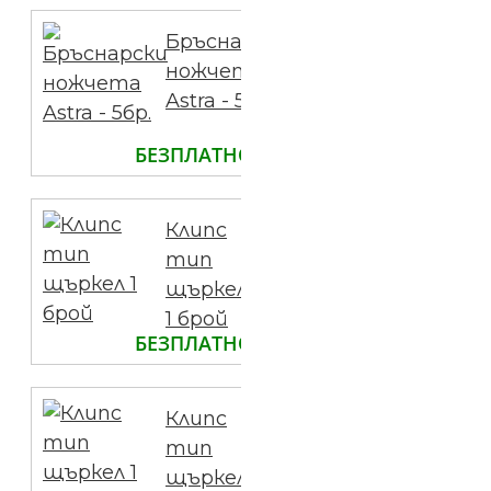
Бръснарски
ножчета
Astra - 5бр.
БЕЗПЛАТНО
Клипс
тип
щъркел
1 брой
БЕЗПЛАТНО
Клипс
тип
щъркел