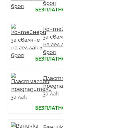
броя
БЕЗПЛАТНО
Контейнери
за сваляне
на гел лак 5
броя
БЕЗПЛАТНО
Пластмасови
предпазители
за лак
БЕЗПЛАТНО
Ваничка