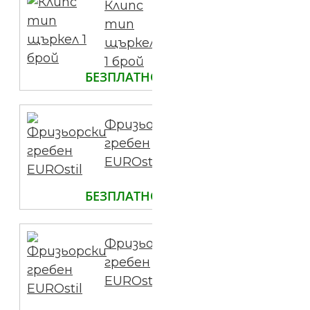
Клипс
тип
щъркел
1 брой
БЕЗПЛАТНО
Фризьорски
гребен
EUROstil
БЕЗПЛАТНО
Фризьорски
гребен
EUROstil