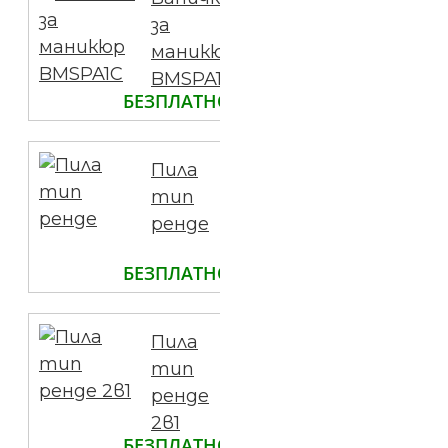
за
маникюр
BMSPA1C
БЕЗПЛАТНО
Пила
тип
ренде
БЕЗПЛАТНО
Пила
тип
ренде
2в1
БЕЗПЛАТНО