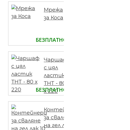
Мрежа
за Коса
БЕЗПЛАТНО
Чаршаф
с цял
ластик
ТНТ - 80
БЕЗПЛАТНО
х 220
Контейнери
за сваляне
на гел лак 10