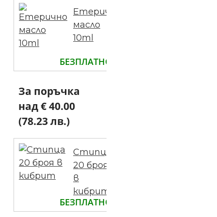
Етерично
масло
10ml
БЕЗПЛАТНО
За поръчка
над € 40.00
(78.23 лв.)
Стипца
20 броя
в
кибрит
БЕЗПЛАТНО