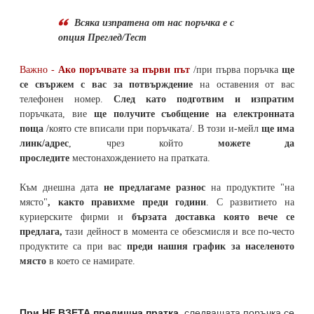
Всяка изпратена от нас поръчка е с
опция Преглед/Тест
Важно -
Ако поръчвате за първи път
/при първа поръчка
ще
се свържем с вас за потвърждение
на оставения от вас
телефонен номер
.
След като подготвим и изпратим
поръчката,
вие
ще получите съобщение на електронната
поща
/която сте вписали при поръчката/. В този и-мейл
ще има
линк/адрес
, чрез който
можете да
проследите
местонахождението на
пратката
.
Към днешна дата
не предлагаме разнос
на продуктите "на
място"
, както правихме преди години
. С развитието на
куриерските фирми и
бързата доставка която вече се
предлага,
тази дейност в момента се обезсмисля и
все по-често
продуктите са при вас
преди нашия график за населеното
място
в което се намирате.
При НЕ ВЗЕТА предишна пратка
,
следващата поръчка се