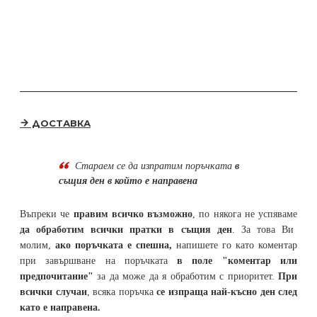
ДОСТАВКА
Стараем се да
изпратим поръчката
в
същия ден в който е направена
Въпреки че
правим всичко възможно
, по някога не успяваме
да обработим всички пратки в същия ден
. За това Ви
молим,
ако поръчката е спешна,
напишете го като коментар
при завършване на поръчката
в поле "коментар или
предпочитание"
за да може да я обработим с приоритет.
При
всички случаи
, всяка поръчка
се изпраща най-късно ден след
като е направена.