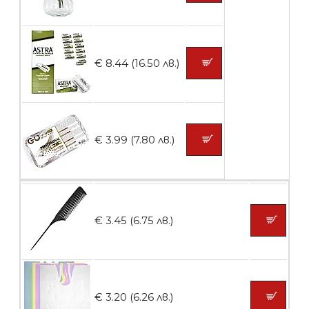
БЕЗПЛАТНО
Контейнери за сваляне на гел лак 5
€ 8.44 (16.50 лв.)
броя
БЕЗПЛАТНО
€ 3.99 (7.80 лв.)
Пластмасови предпазители за лак
€ 3.45 (6.75 лв.)
БЕЗПЛАТНО
Ваничка за маникюр BMSPA1C
€ 3.20 (6.26 лв.)