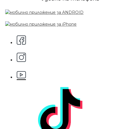
Пила за полиране на нокти
БЕЗПЛАТНО
Етерично масло 10ml
БЕЗПЛАТНО
За поръчка над € 40.00 (78.23 лв.)
Стипца 20 броя в кибрит