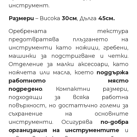
инструмент.
Размери
– Висока
30см
, Дълга
45см.
Оребрената текстура
предотвратява плъзгането на
инструменти като ножици, гребени,
машинки за подстригване и четки.
Отделение за малки аксесоари, като
ножчета или масла, което
поддържа
работното място
подредено
.
Компактни размери,
подходящи за всяка работна
повърхност, но достатъчно големи за
съхранение на основните
инструменти. Осигурява
по-добра
организация на инструментите
и