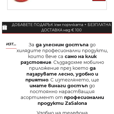
БЕЗПЛАТНО
ДОБАВЕТЕ ПОДАРЪК към поръчката + БЕЗПЛАТНА
Пила за нокти
ДОСТАВКА над € 100
ИЗТЕГЛЕТЕ МОБИЛНО ПРИЛОЖЕНИЕ ZASALONA
За
да улесним достъпа
до
хилядите професионални продукти,
които вече са
само на клик
БЕЗПЛАТНО
разстояние
. Създадохме мобилно
приложение през което
да
Пила за нокти
пазарувате лесно, удобно и
приятно
. С изтеглянето, ще
имате винаги достъп
до
постоянно нарастващия
асортимент от
професионални
БЕЗПЛАТНО
продукти
ZaSalona
Удобно на телефона