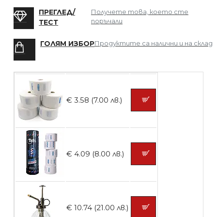
Мрежа за Коса
ПРЕГЛЕД/
Получете това, което сте
поръчали
ТЕСТ
ГОЛЯМ ИЗБОР
Продуктите са налични и на склад
БЕЗПЛАТНО
Четка за боядисване
€ 3.58 (7.00 лв.)
БЕЗПЛАТНО
€ 4.09 (8.00 лв.)
Контейнери за сваляне на гел лак 10
броя
€ 10.74 (21.00 лв.)