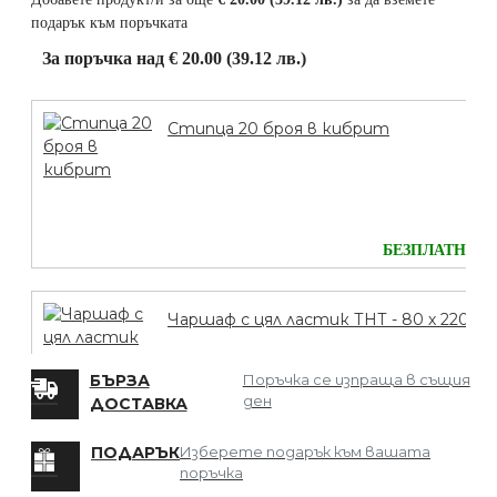
подарък към поръчката
За поръчка над € 20.00 (39.12 лв.)
Стипца 20 броя в кибрит
БЕЗПЛАТНО
Чаршаф с цял ластик ТНТ - 80 х 220
БЪРЗА
Поръчка се изпраща в същия
ден
ДОСТАВКА
БЕЗПЛАТНО
ПОДАРЪК
Изберете подарък към вашата
поръчка