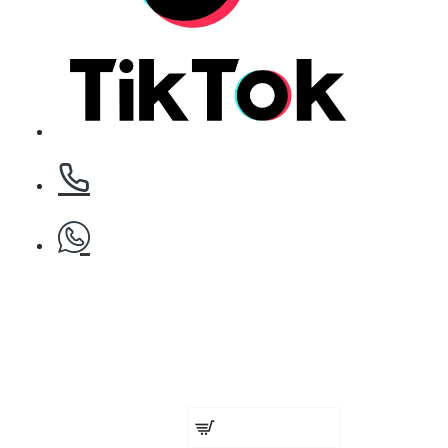
БЕЗПЛАТНО
Бръснарски ножчета Astra - 5бр.
БЕЗПЛАТНО
Клипс тип щъркел 1 брой
Магнитна силиконова подложка 
€ 25.46 (49.80 лв.)
БЕЗПЛАТНО
Добавете сега