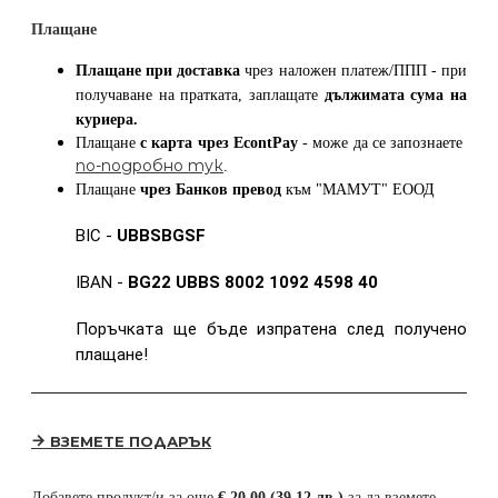
Плащане
Плащане при доставка
чрез наложен платеж/ППП - при
получаване на пратката, заплащате
дължимата сума на
куриера.
Плащане
с карта
чрез
EcontPay
- може да се запознаете
по-подробно тук
.
Плащане
чрез Банков превод
към
"МАМУТ" ЕООД
BIC -
UBBSBGSF
IBAN -
BG22 UBBS 8002 1092 4598 40
Поръчката ще бъде изпратена след получено
плащане!
ВЗЕМЕТЕ ПОДАРЪК
Добавете продукт/и за още
€ 20.00 (39.12 лв.)
за да вземете