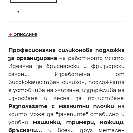
ОПИСАНИЕ
Професионална силиконова подложка
за организиране
на работното място.
Идеална за бръснарски и фризьорски
салони. Изработена от
висококачествен силикон, подложката
е устойчива на хлъзгане, издържлива на
износване и лесна за почистване.
Разполагате с магнитни плочки
на
които може да "залепите" стабилно и
удобно
машинки, тримери, ножици,
бръсначи...
и всеки друг метален