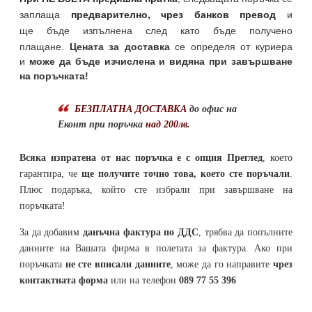
заплаща
предварително, чрез банков превод
и
ще бъде изпълнена след като бъде получено
плащане.
Цената за доставка
се определя от куриера
и
може да бъде изчислена и видяна при завършване
на поръчката!
БЕЗПЛАТНА ДОСТАВКА
до офис на
Еконт при поръчка
над 200лв.
Всяка изпратена от нас поръчка е с опция Преглед
, което
гарантира, че
ще получите точно това, което сте поръчали
.
Плюс подаръка, който сте избрали при завършване на
поръчката!
За да добавим
данъчна фактура по ДДС
, трябва да попълните
данните на Вашата фирма в полетата за фактура. Ако при
поръчката
не сте вписали данните
, може да го направите
чрез
контактната форма
или на телефон
089 77 55 396