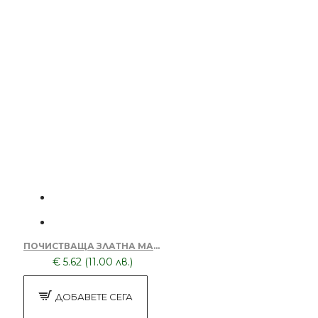
ПОЧИСТВАЩА ЗЛАТНА МАСКА ЗА ЛИЦЕ 150ML DORSH DEEP CLEANSING/PEEL-OFF MASK
€ 5.62 (11.00 лв.)
ДОБАВЕТЕ СЕГА