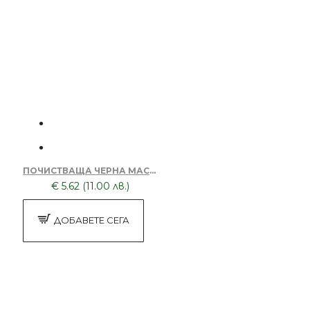
ПОЧИСТВАЩА ЧЕРНА МАСКА ЗА ЛИЦЕ DORSH BLACK MASK 150МЛ
€ 5.62 (11.00 лв.)
ДОБАВЕТЕ СЕГА