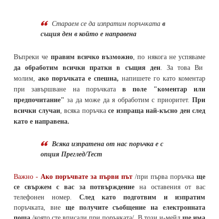
Стараем се да
изпратим поръчката
в
същия ден в който е направена
Въпреки че
правим всичко възможно
, по някога не успяваме
да обработим всички пратки в същия ден
. За това Ви
молим,
ако поръчката е спешна,
напишете го като коментар
при завършване на поръчката
в поле "коментар или
предпочитание"
за да може да я обработим с приоритет.
При
всички случаи
, всяка поръчка
се изпраща най-късно ден след
като е направена.
Всяка изпратена от нас поръчка е с
опция Преглед/Тест
Важно -
Ако поръчвате за първи път
/при първа поръчка
ще
се свържем с вас за потвърждение
на оставения от вас
телефонен номер
.
След като подготвим и изпратим
поръчката,
вие
ще получите съобщение на електронната
поща
/която сте вписали при поръчката/. В този и-мейл
ще има