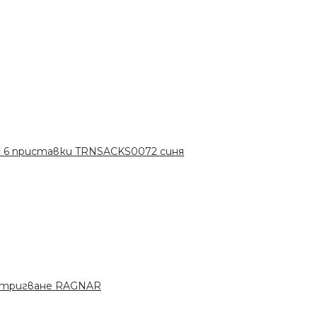
с 6 приставки TRNSACKS0072 синя
стригване RAGNAR