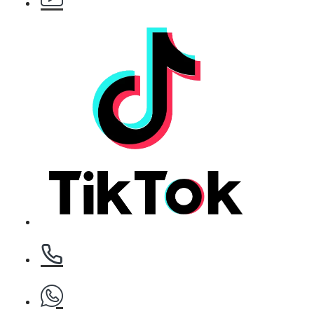
БЕЗПЛАТНО
Клипс тип щъркел 1 брой
БЕЗПЛАТНО
Клипс тип щъркел 1 брой
БЕЗПЛАТНО