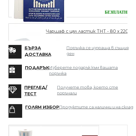
БЕЗПЛАТНО
Чаршаф с цял ластик ТНТ - 80 х 220
БЪРЗА
Поръчка се изпраща в същия
ден
ДОСТАВКА
БЕЗПЛАТНО
ПОДАРЪК
Изберете подарък към вашата
поръчка
Мрежа за Коса
ПРЕГЛЕД/
Получете това, което сте
поръчали
ТЕСТ
ГОЛЯМ ИЗБОР
Продуктите са налични и на склад
БЕЗПЛАТНО
Четка за боядисване