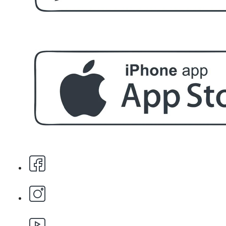
БЕЗПЛАТНО
За поръчка над € 40.00 (78.23 лв.)
Стипца 20 броя в кибрит
БЕЗПЛАТНО
Бръснарски ножчета Astra - 5бр.