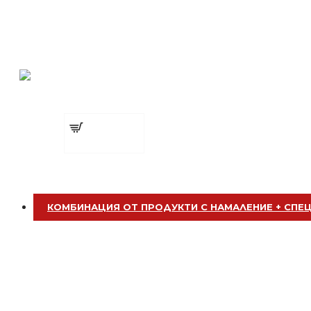
Клипс тип щъркел 1 брой
Тример за лице TRINA RNKL 002 черен
БЕЗПЛАТНО
€ 4.90 (9.58
лв.)
Добавете
Четка за боядисване
сега
БЕЗПЛАТНО
КОМБИНАЦИЯ ОТ ПРОДУКТИ С НАМАЛЕНИЕ + СПЕ
Четка за боядисване