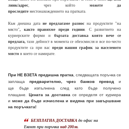
линк/адрес
, чрез който
можете да
проследите
местонахождението на
пратката
.
Към днешна дата
не предлагаме разнос
на продуктите "на
място"
, както правихме преди години
. С развитието на
куриерските фирми и
бързата доставка която вече се
предлага,
тази дейност в момента се обезсмисля и
все по-често
продуктите са при вас
преди нашия график за населеното
място
в което се намирате.
При НЕ ВЗЕТА предишна пратка
,
следващата поръчка се
заплаща
предварително, чрез банков превод
и
ще бъде изпълнена след като бъде получено
плащане.
Цената за доставка
се определя от куриера
и
може да бъде изчислена и видяна при завършване
на поръчката!
БЕЗПЛАТНА ДОСТАВКА
до офис на
Еконт при поръчка
над 200лв.