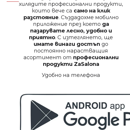
хилядите професионални продукти,
които вече са
само на клик
БЕЗПЛАТНО
разстояние
. Създадохме мобилно
приложение през което
да
Пила за нокти
пазарувате лесно, удобно и
приятно
. С изтеглянето, ще
имате винаги достъп
до
постоянно нарастващия
асортимент от
професионални
БЕЗПЛАТНО
продукти
ZaSalona
Удобно на телефона
Пила за полиране на нокти
БЕЗПЛАТНО
Етерично масло 10ml