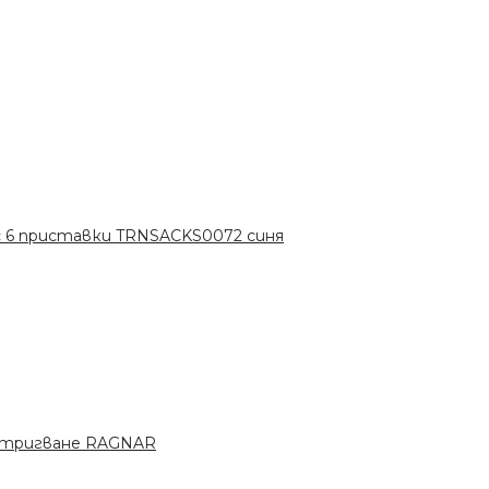
с 6 приставки TRNSACKS0072 синя
стригване RAGNAR