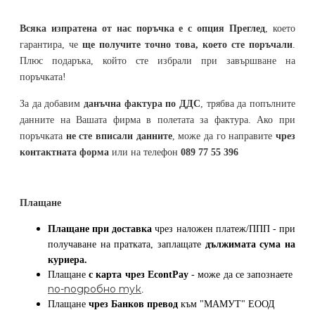
Всяка изпратена от нас поръчка е с опция Преглед
, което
гарантира, че
ще получите точно това, което сте поръчали
.
Плюс подаръка, който сте избрали при завършване на
поръчката!
За да добавим
данъчна фактура по ДДС
, трябва да попълните
данните на Вашата фирма в полетата за фактура. Ако при
поръчката
не сте вписали данните
, може да го направите
чрез
контактната форма
или на телефон
089 77 55 396
Плащане
Плащане при доставка
чрез наложен платеж/ППП - при
получаване на пратката, заплащате
дължимата сума на
куриера.
Плащане
с карта
чрез
EcontPay
- може да се запознаете
по-подробно тук
.
Плащане
чрез Банков превод
към
"МАМУТ" ЕООД