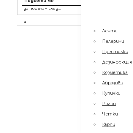
Подсети ме
Пинсети
.
Шампоани
Престилки
Ленти
Дезинфекция
Пелерини
Еднократни
Престилки
Ръкавици
Дезинфекция
Ел Уреди
Козметика
Кърпи
Абразиви
Четки
Купички
Ролки
Четки
Кърпи