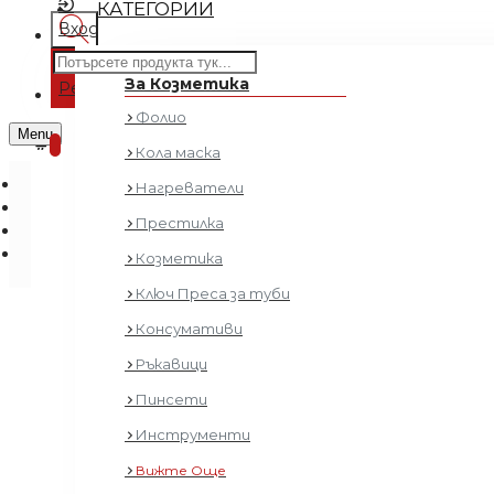
КАТЕГОРИИ
Вход
Регистрация
За Козметика
Регистрация
Фолио
0 продукта - € 0.00 (0.00 лв.)
Menu
0
Кола маска
Нагреватели
Престилка
Козметика
Ключ Преса за туби
Консумативи
Фризьорска
Ръкавици
Пинсети
Инструменти
Вижте Още