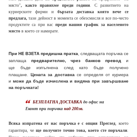
място"
, както правихме преди години
. С развитието на
куриерските фирми и
бързата доставка която вече се
предлага,
тази дейност в момента се обезсмисля и
все по-често
продуктите са при вас
преди нашия график за населеното
място
в което се намирате.
При НЕ ВЗЕТА предишна пратка
,
следващата поръчка се
заплаща
предварително, чрез банков превод
и
ще бъде изпълнена след като бъде получено
плащане.
Цената за доставка
се определя от куриера
и
може да бъде изчислена и видяна при завършване
на поръчката!
БЕЗПЛАТНА ДОСТАВКА
до офис на
Еконт при поръчка
над 200лв.
Всяка изпратена от нас поръчка е с опция Преглед
, което
гарантира, че
ще получите точно това, което сте поръчали
.