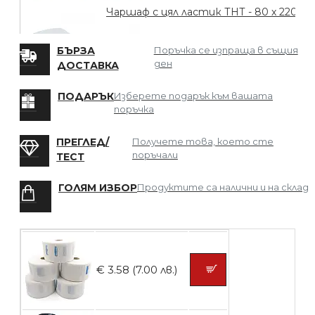
Чаршаф с цял ластик ТНТ - 80 х 220
БЪРЗА
Поръчка се изпраща в същия
ден
ДОСТАВКА
БЕЗПЛАТНО
ПОДАРЪК
Изберете подарък към вашата
поръчка
Мрежа за Коса
ПРЕГЛЕД/
Получете това, което сте
поръчали
ТЕСТ
ГОЛЯМ ИЗБОР
Продуктите са налични и на склад
БЕЗПЛАТНО
Четка за боядисване
€ 3.58 (7.00 лв.)