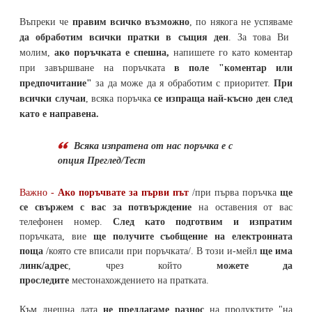
Въпреки че
правим всичко възможно
, по някога не успяваме
да обработим всички пратки в същия ден
. За това Ви
молим,
ако поръчката е спешна,
напишете го като коментар
при завършване на поръчката
в поле "коментар или
предпочитание"
за да може да я обработим с приоритет.
При
всички случаи
, всяка поръчка
се изпраща най-късно ден след
като е направена.
Всяка изпратена от нас поръчка е с
опция Преглед/Тест
Важно -
Ако поръчвате за първи път
/при първа поръчка
ще
се свържем с вас за потвърждение
на оставения от вас
телефонен номер
.
След като подготвим и изпратим
поръчката,
вие
ще получите съобщение на електронната
поща
/която сте вписали при поръчката/. В този и-мейл
ще има
линк/адрес
, чрез който
можете да
проследите
местонахождението на
пратката
.
Към днешна дата
не предлагаме разнос
на продуктите "на