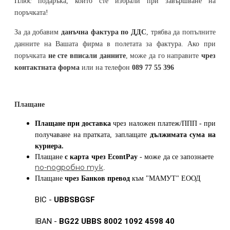
Плюс подаръка, който сте избрали при завършване на
поръчката!
За да добавим
данъчна фактура по ДДС
, трябва да попълните
данните на Вашата фирма в полетата за фактура. Ако при
поръчката
не сте вписали данните
, може да го направите
чрез
контактната форма
или на телефон
089 77 55 396
Плащане
Плащане при доставка
чрез наложен платеж/ППП - при
получаване на пратката, заплащате
дължимата сума на
куриера.
Плащане
с карта
чрез
EcontPay
- може да се запознаете
по-подробно тук
.
Плащане
чрез Банков превод
към
"МАМУТ" ЕООД
BIC -
UBBSBGSF
IBAN -
BG22 UBBS 8002 1092 4598 40