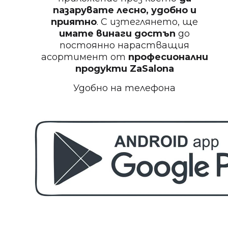
Пила за нокти
пазарувате лесно, удобно и
приятно
. С изтеглянето, ще
имате винаги достъп
до
постоянно нарастващия
асортимент от
професионални
БЕЗПЛАТНО
продукти
ZaSalona
Удобно на телефона
Пила за полиране на нокти
БЕЗПЛАТНО
Етерично масло 10ml