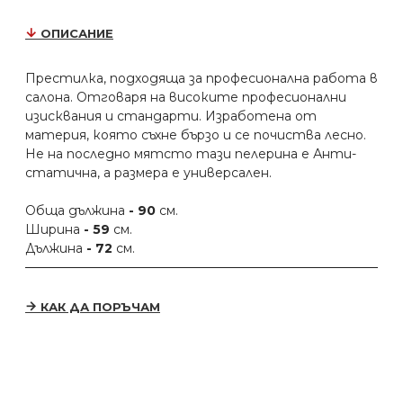
ОПИСАНИЕ
Престилка, подходяща за професионална работа в
салона. Отговаря на високите професионални
изисквания и стандарти. Изработена от
материя, която съхне бързо и се почиства лесно.
Не на последно мятсто тази пелерина е Анти-
статична, а размера е универсален.
Обща дължина
- 90
см.
Ширина
- 59
см.
Дължина
- 72
см.
КАК ДА ПОРЪЧАМ