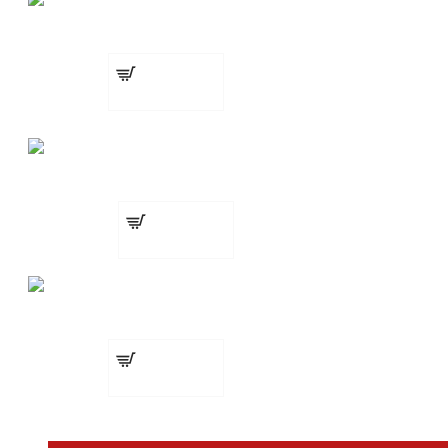
€ 3.58 (7.00
лв.)
Добавете
сега
БЕЗПЛАТНО
Престилка
Пила за нокти
€ 7.77 (15.20
лв.)
Добавете
сега
БЕЗПЛАТНО
Хигиенни ленти за врат
€ 3.58 (7.00
лв.)
Пила за нокти
Добавете
сега