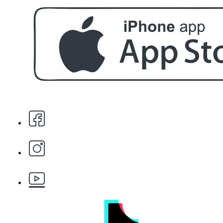
БЕЗПЛАТНО
За поръчка над € 40.00 (78.23 лв.)
Стипца 20 броя в кибрит
БЕЗПЛАТНО
Бръснарски ножчета Astra - 5бр.
БЕЗПЛАТНО