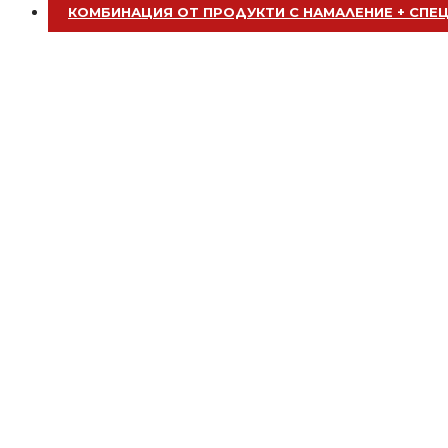
БЕЗПЛАТНО
КОМБИНАЦИЯ ОТ ПРОДУКТИ С НАМАЛЕНИЕ + СПЕ
Калъф за дрехи 100х60см
БЕЗПЛАТНО
Апликатор за боядисване на коса
Бял
БЕЗПЛАТНО
Апликатор за боядисване на коса
Лилав