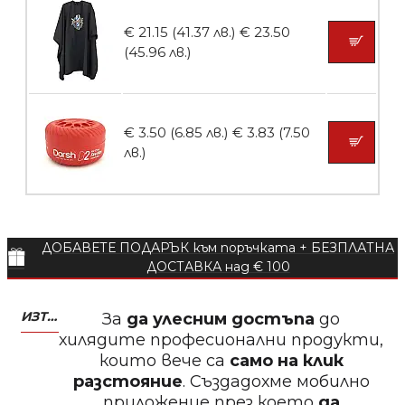
€ 21.15 (41.37 лв.)
€ 23.50
БЕЗПЛАТНО
(45.96 лв.)
Пила за нокти 12cm
€ 3.50 (6.85 лв.)
€ 3.83 (7.50
лв.)
БЕЗПЛАТНО
ДОБАВЕТЕ ПОДАРЪК към поръчката + БЕЗПЛАТНА
Пила за нокти
ДОСТАВКА над € 100
ИЗТЕГЛЕТЕ МОБИЛНО ПРИЛОЖЕНИЕ ZASALONA
За
да улесним достъпа
до
хилядите професионални продукти,
които вече са
само на клик
БЕЗПЛАТНО
разстояние
. Създадохме мобилно
приложение през което
да