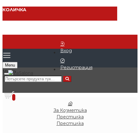
КОЛИЧКА
Вход
Menu
Регистрация
0 продукта - € 0.00 (0.00 лв.)
0
За Козметика
Престилка
Престилка