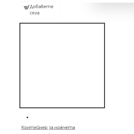
Добавете
сега
МАШИНКА С 6
ПРИСТАВКИ
€ 63.91 (125.00 лв.)
Контейнер за ножчета