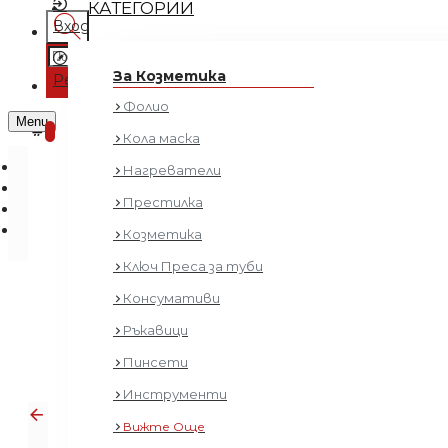
КАТЕГОРИИ
Вход
Регистрация
За Козметика
Регистрация
Фолио
0 продукта - € 0.00 (0.00 лв.)
Menu
0
Кола маска
Нагреватели
Престилка
Козметика
Ключ Преса за туби
Консумативи
Ръкавици
Пинсети
Инструменти
Вижте Още