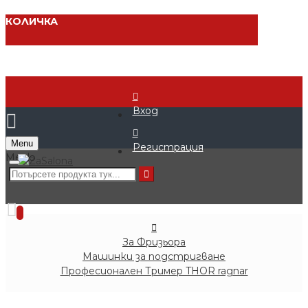
КОЛИЧКА
Вход
Menu
Регистрация
0 продукта - € 0.00 (0.00 лв.)
0
За Фризьора
Машинки за подстригване
Професионален Тример THOR ragnar