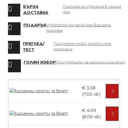
БЪРЗА
Поръчка се изпраща в същия
ден
ДОСТАВКА
БЕЗПЛАТНО
ПОДАРЪК
Изберете подарък към вашата
поръчка
Мрежа за Коса
ПРЕГЛЕД/
Получете това, което сте
поръчали
ТЕСТ
ГОЛЯМ ИЗБОР
Продуктите са налични и на склад
БЕЗПЛАТНО
€ 3.58
Четка за боядисване
(7.00 лв.)
€ 4.09
(8.00 лв.)
БЕЗПЛАТНО