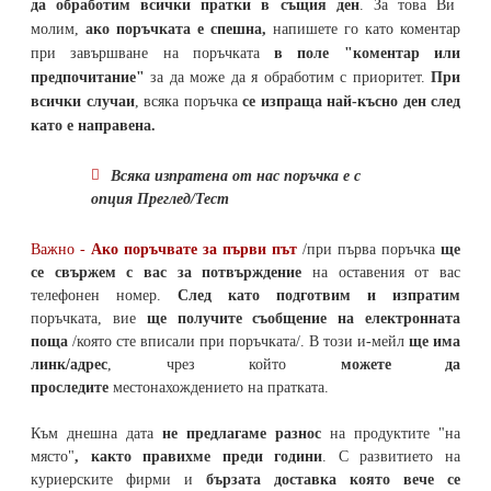
да обработим всички пратки в същия ден
. За това Ви
молим,
ако поръчката е спешна,
напишете го като коментар
при завършване на поръчката
в поле "коментар или
предпочитание"
за да може да я обработим с приоритет.
При
всички случаи
, всяка поръчка
се изпраща най-късно ден след
като е направена.
Всяка изпратена от нас поръчка е с
опция Преглед/Тест
Важно -
Ако поръчвате за първи път
/при първа поръчка
ще
се свържем с вас за потвърждение
на оставения от вас
телефонен номер
.
След като подготвим и изпратим
поръчката,
вие
ще получите съобщение на електронната
поща
/която сте вписали при поръчката/. В този и-мейл
ще има
линк/адрес
, чрез който
можете да
проследите
местонахождението на
пратката
.
Към днешна дата
не предлагаме разнос
на продуктите "на
място"
, както правихме преди години
. С развитието на
куриерските фирми и
бързата доставка която вече се