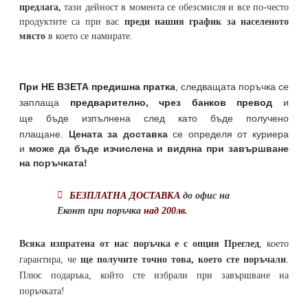
предлага,
тази дейност в момента се обезсмисля и
все по-често
продуктите са при вас
преди нашия график за населеното
място
в което се намирате.
При НЕ ВЗЕТА предишна пратка
,
следващата поръчка се
заплаща
предварително, чрез банков превод
и
ще бъде изпълнена след като бъде получено
плащане.
Цената за доставка
се определя от куриера
и
може да бъде изчислена и видяна при завършване
на поръчката!
БЕЗПЛАТНА ДОСТАВКА
до офис на
Еконт при поръчка
над 200лв.
Всяка изпратена от нас поръчка е с опция Преглед
, което
гарантира, че
ще получите точно това, което сте поръчали
.
Плюс подаръка, който сте избрали при завършване на
поръчката!