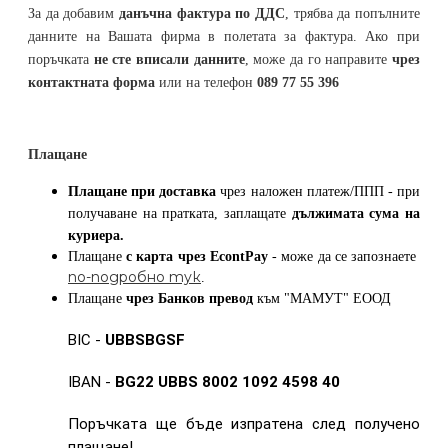
За да добавим
данъчна фактура по ДДС
, трябва да попълните
данните на Вашата фирма в полетата за фактура. Ако при
поръчката
не сте вписали данните
, може да го направите
чрез
контактната форма
или на телефон
089 77 55 396
Плащане
Плащане при доставка
чрез наложен платеж/ППП - при
получаване на пратката, заплащате
дължимата сума на
куриера.
Плащане
с карта
чрез
EcontPay
- може да се запознаете
по-подробно тук
.
Плащане
чрез Банков превод
към
"МАМУТ" ЕООД
BIC -
UBBSBGSF
IBAN -
BG22 UBBS 8002 1092 4598 40
Поръчката ще бъде изпратена след получено
плащане!