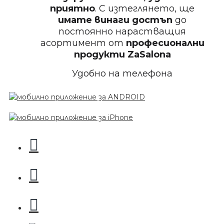
БЕЗПЛАТНО
приятно
. С изтеглянето, ще
имате винаги достъп
до
постоянно нарастващия
Пила за нокти 12cm
асортимент от
професионални
продукти
ZaSalona
Удобно на телефона
БЕЗПЛАТНО
Пила за нокти
БЕЗПЛАТНО
Пила за нокти