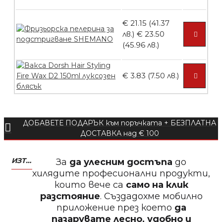
Пила тип ренде 2в1
€ 21.15 (41.37
лв.)
€ 23.50
(45.96 лв.)
БЕЗПЛАТНО
€ 3.83 (7.50 лв.)
Пила тип ренде 2в1
ДОБАВЕТЕ ПОДАРЪК към поръчката + БЕЗПЛАТНА
ДОСТАВКА над € 100
БЕЗПЛАТНО
ИЗТЕГЛЕТЕ МОБИЛНО ПРИЛОЖЕНИЕ ZASALONA
За
да улесним достъпа
до
Пила тип ренде 2в1
хилядите професионални продукти,
които вече са
само на клик
разстояние
. Създадохме мобилно
приложение през което
да
пазарувате лесно, удобно и