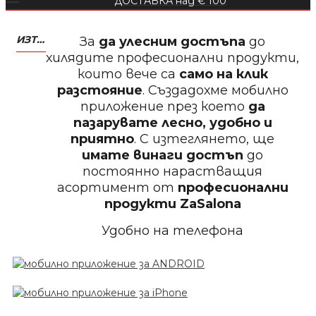
ДОСТАВКА над € 100
БЕЗПЛАТНО
ИЗТЕГЛЕТЕ МОБИЛНО ПРИЛОЖЕНИЕ ZASALONA
За
да улесним достъпа
до
Пила тип ренде 2в1
хилядите професионални продукти,
които вече са
само на клик
разстояние
. Създадохме мобилно
приложение през което
да
пазарувате лесно, удобно и
БЕЗПЛАТНО
приятно
. С изтеглянето, ще
имате винаги достъп
до
постоянно нарастващия
Пила за нокти 12cm
асортимент от
професионални
продукти
ZaSalona
Удобно на телефона
БЕЗПЛАТНО
Пила за нокти