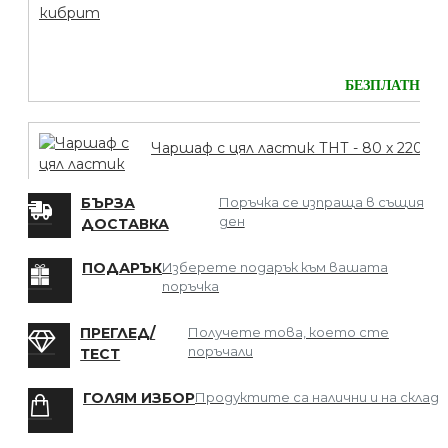
БЕЗПЛАТНО
Чаршаф с цял ластик ТНТ - 80 х 220
БЪРЗА
Поръчка се изпраща в същия
ден
ДОСТАВКА
БЕЗПЛАТНО
ПОДАРЪК
Изберете подарък към вашата
поръчка
Мрежа за Коса
ПРЕГЛЕД/
Получете това, което сте
поръчали
ТЕСТ
ГОЛЯМ ИЗБОР
Продуктите са налични и на склад
БЕЗПЛАТНО