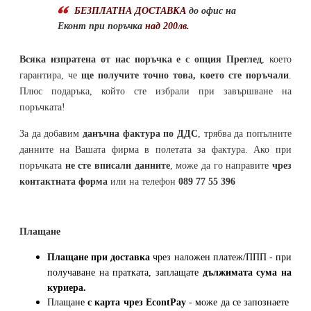
БЕЗПЛАТНА ДОСТАВКА
до офис на
Еконт при поръчка
над 200лв.
Всяка изпратена от нас поръчка е с опция Преглед
, което
гарантира, че
ще получите точно това, което сте поръчали
.
Плюс подаръка, който сте избрали при завършване на
поръчката!
За да добавим
данъчна фактура по ДДС
, трябва да попълните
данните на Вашата фирма в полетата за фактура. Ако при
поръчката
не сте вписали данните
, може да го направите
чрез
контактната форма
или на телефон
089 77 55 396
Плащане
Плащане при доставка
чрез наложен платеж/ППП - при
получаване на пратката, заплащате
дължимата сума на
куриера.
Плащане
с карта
чрез
EcontPay
- може да се запознаете