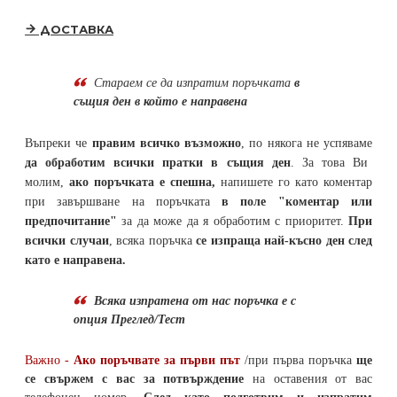
ДОСТАВКА
Стараем се да
изпратим поръчката
в
същия ден в който е направена
Въпреки че
правим всичко възможно
, по някога не успяваме
да обработим всички пратки в същия ден
. За това Ви
молим,
ако поръчката е спешна,
напишете го като коментар
при завършване на поръчката
в поле "коментар или
предпочитание"
за да може да я обработим с приоритет.
При
всички случаи
, всяка поръчка
се изпраща най-късно ден след
като е направена.
Всяка изпратена от нас поръчка е с
опция Преглед/Тест
Важно -
Ако поръчвате за първи път
/при първа поръчка
ще
се свържем с вас за потвърждение
на оставения от вас