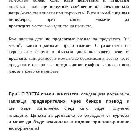
телефонен номер
.
След като подготвим и изпратим
поръчката,
вие
ще получите съобщение на електронната
поща
/която сте вписали при поръчката/. В този и-мейл
ще има
линк/адрес
, чрез който
можете да
проследите
местонахождението на
пратката
.
Към днешна дата
не предлагаме разнос
на продуктите "на
място"
, както правихме преди години
. С развитието на
куриерските фирми и
бързата доставка която вече се
предлага,
тази дейност в момента се обезсмисля и
все по-често
продуктите са при вас
преди нашия график за населеното
място
в което се намирате.
При НЕ ВЗЕТА предишна пратка
,
следващата поръчка се
заплаща
предварително, чрез банков превод
и
ще бъде изпълнена след като бъде получено
плащане.
Цената за доставка
се определя от куриера
и
може да бъде изчислена и видяна при завършване
на поръчката!