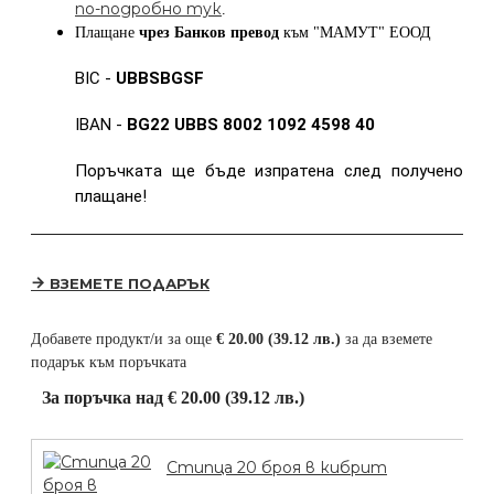
по-подробно тук
.
Плащане
чрез Банков превод
към
"МАМУТ" ЕООД
BIC -
UBBSBGSF
IBAN -
BG22 UBBS 8002 1092 4598 40
Поръчката ще бъде изпратена след получено
плащане!
ВЗЕМЕТЕ ПОДАРЪК
Добавете продукт/и за още
€ 20.00 (39.12 лв.)
за да вземете
подарък към поръчката
За поръчка над € 20.00 (39.12 лв.)
Стипца 20 броя в кибрит