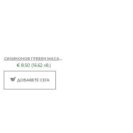
Пила за нокти
БЕЗПЛАТНО
Калъф за дрехи 100х60см
СИЛИКОНОВ ГРЕБЕН МАСАЖОР + ТОНИК ЗА КОСА DORSH
€ 8.50 (16.62 лв.)
ДОБАВЕТЕ СЕГА
БЕЗПЛАТНО
Апликатор за боядисване на коса
Бял