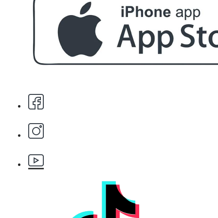
За поръчка над € 40.00 (78.23 лв.)
Стипца 20 броя в кибрит
БЕЗПЛАТНО
Бръснарски ножчета Astra - 5бр.
БЕЗПЛАТНО