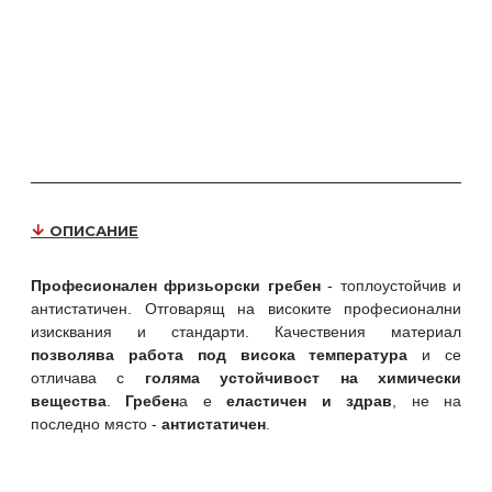
ОПИСАНИЕ
Професионален фризьорски гребен
- топлоустойчив и
антистатичен. Отговарящ на високите професионални
изисквания и стандарти. Качествения материал
позволява работа под висока температура
и се
отличава с
голяма устойчивост на химически
вещества
.
Гребен
а е
еластичен и здрав
, не на
последно място -
антистатичен
.