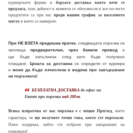
куриерските фирми и
бързата доставка която вече се
предлага,
тази дейност в момента се обезсмисля и
все по-често
продуктите са при вас
преди нашия график за населеното
място
в което се намирате.
При НЕ ВЗЕТА предишна пратка
,
следващата поръчка се
заплаща
предварително, чрез банков превод
и
ще бъде изпълнена след като бъде получено
плащане.
Цената за доставка
се определя от куриера
и
може да бъде изчислена и видяна при завършване
на поръчката!
БЕЗПЛАТНА ДОСТАВКА
до офис на
Еконт при поръчка
над 200лв.
Всяка изпратена от нас поръчка е с опция Преглед
, което
гарантира, че
ще получите точно това, което сте поръчали
.
Плюс подаръка, който сте избрали при завършване на
поръчката!