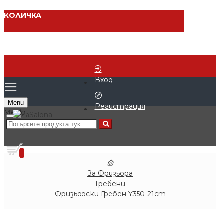
КОЛИЧКА
Вход
Menu
Регистрация
0 продукта - € 0.00 (0.00 лв.)
0
За Фризьора
Гребени
Фризьорски Гребен Y350-21cm