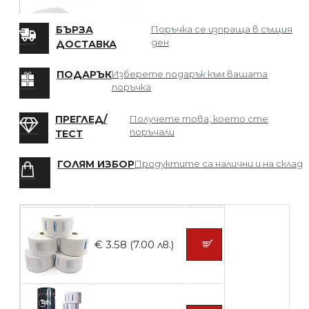
БЪРЗА
Поръчка се изпраща в същия
ден
ДОСТАВКА
БЕЗПЛАТНО
ПОДАРЪК
Изберете подарък към вашата
поръчка
Мрежа за Коса
ПРЕГЛЕД/
Получете това, което сте
поръчали
ТЕСТ
ГОЛЯМ ИЗБОР
Продуктите са налични и на склад
БЕЗПЛАТНО
Четка за боядисване
€ 3.58 (7.00 лв.)
БЕЗПЛАТНО