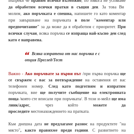
Въпреки че
правим всичко възможно
, по някога не успяваме
да обработим всички пратки в същия ден
. За това Ви
молим,
ако поръчката е спешна,
напишете го като коментар
при завършване на поръчката
в поле "коментар или
предпочитание"
за да може да я обработим с приоритет.
При
всички случаи
, всяка поръчка
се изпраща най-късно ден след
като е направена.
Всяка изпратена от нас поръчка е с
опция Преглед/Тест
Важно -
Ако поръчвате за първи път
/при първа поръчка
ще
се свържем с вас за потвърждение
на оставения от вас
телефонен номер
.
След като подготвим и изпратим
поръчката,
вие
ще получите съобщение на електронната
поща
/която сте вписали при поръчката/. В този и-мейл
ще има
линк/адрес
, чрез който
можете да
проследите
местонахождението на
пратката
.
Към днешна дата
не предлагаме разнос
на продуктите "на
място"
, както правихме преди години
. С развитието на