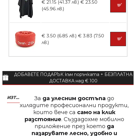
€ 21.15 (41.37 лв.)
€ 23.50
БЕЗПЛАТНО
(45.96 лв.)
Пила за нокти 12cm
€ 3.50 (6.85 лв.)
€ 3.83 (7.50
лв.)
БЕЗПЛАТНО
ДОБАВЕТЕ ПОДАРЪК към поръчката + БЕЗПЛАТНА
Пила за нокти
ДОСТАВКА над € 100
ИЗТЕГЛЕТЕ МОБИЛНО ПРИЛОЖЕНИЕ ZASALONA
За
да улесним достъпа
до
хилядите професионални продукти,
които вече са
само на клик
БЕЗПЛАТНО
разстояние
. Създадохме мобилно
приложение през което
да
Пила за нокти
пазарувате лесно, удобно и