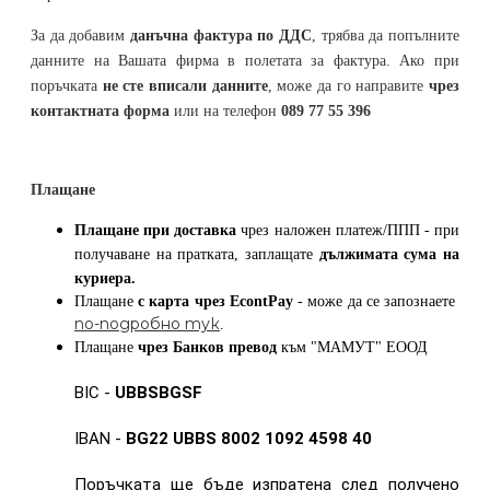
За да добавим
данъчна фактура по ДДС
, трябва да попълните
данните на Вашата фирма в полетата за фактура. Ако при
поръчката
не сте вписали данните
, може да го направите
чрез
контактната форма
или на телефон
089 77 55 396
Плащане
Плащане при доставка
чрез наложен платеж/ППП - при
получаване на пратката, заплащате
дължимата сума на
куриера.
Плащане
с карта
чрез
EcontPay
- може да се запознаете
по-подробно тук
.
Плащане
чрез Банков превод
към
"МАМУТ" ЕООД
BIC -
UBBSBGSF
IBAN -
BG22 UBBS 8002 1092 4598 40
Поръчката ще бъде изпратена след получено