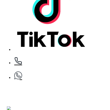
Клипс тип щъркел 1 брой
БЕЗПЛАТНО
Клипс тип щъркел 1 брой
БЕЗПЛАТНО
Клипс тип щъркел 1 брой
Фризьорски Гребен Y350-21cm