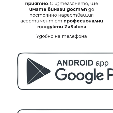
приятно
. С изтеглянето, ще
имате винаги достъп
до
постоянно нарастващия
асортимент от
професионални
БЕЗПЛАТНО
продукти
ZaSalona
Удобно на телефона
Пила за полиране на нокти
БЕЗПЛАТНО
Етерично масло 10ml
БЕЗПЛАТНО