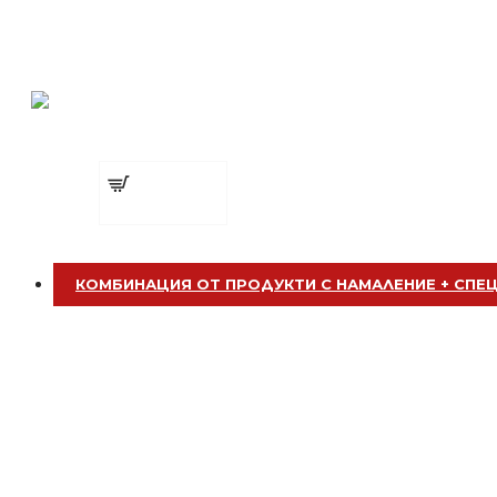
Гребен ES-423
БЕЗПЛАТНО
€ 1.92 (3.75
лв.)
Добавете
Четка за боядисване
сега
КОМБИНАЦИЯ ОТ ПРОДУКТИ С НАМАЛЕНИЕ + СПЕ
БЕЗПЛАТНО
Четка за боядисване