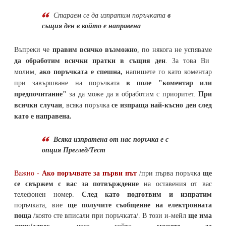
Стараем се да
изпратим поръчката
в
същия ден в който е направена
Въпреки че
правим всичко възможно
, по някога не успяваме
да обработим всички пратки в същия ден
. За това Ви
молим,
ако поръчката е спешна,
напишете го като коментар
при завършване на поръчката
в поле "коментар или
предпочитание"
за да може да я обработим с приоритет.
При
всички случаи
, всяка поръчка
се изпраща най-късно ден след
като е направена.
Всяка изпратена от нас поръчка е с
опция Преглед/Тест
Важно -
Ако поръчвате за първи път
/при първа поръчка
ще
се свържем с вас за потвърждение
на оставения от вас
телефонен номер
.
След като подготвим и изпратим
поръчката,
вие
ще получите съобщение на електронната
поща
/която сте вписали при поръчката/. В този и-мейл
ще има