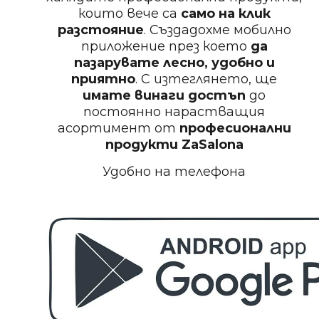
които вече са
само на клик
БЕЗПЛАТНО
разстояние
. Създадохме мобилно
приложение през което
да
Пила за нокти
пазарувате лесно, удобно и
приятно
. С изтеглянето, ще
имате винаги достъп
до
постоянно нарастващия
асортимент от
професионални
БЕЗПЛАТНО
продукти
ZaSalona
Удобно на телефона
Пила за полиране на нокти
БЕЗПЛАТНО
Етерично масло 10ml