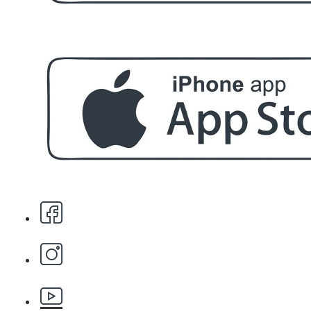
БЕЗПЛАТНО
За поръчка над € 40.00 (78.23 лв.)
Стипца 20 броя в кибрит
БЕЗПЛАТНО
Бръснарски ножчета Astra - 5бр.