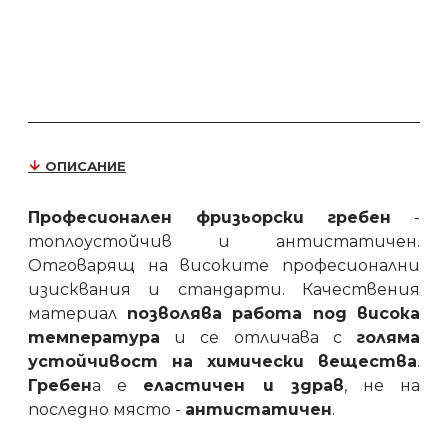
ОПИСАНИЕ
Професионален фризьорски гребен
-
топлоустойчив и антистатичен.
Отговарящ на високите професионални
изисквания и стандарти. Качествения
материал
позволява работа под висока
температура
и се отличава с
голяма
устойчивост на химически вещества
.
Гребен
а е
еластичен и здрав
, не на
последно място -
антистатичен
.