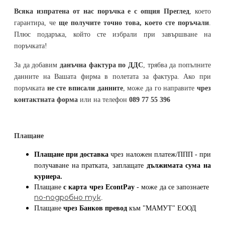
Всяка изпратена от нас поръчка е с опция Преглед
, което
гарантира, че
ще получите точно това, което сте поръчали
.
Плюс подаръка, който сте избрали при завършване на
поръчката!
За да добавим
данъчна фактура по ДДС
, трябва да попълните
данните на Вашата фирма в полетата за фактура. Ако при
поръчката
не сте вписали данните
, може да го направите
чрез
контактната форма
или на телефон
089 77 55 396
Плащане
Плащане при доставка
чрез наложен платеж/ППП - при
получаване на пратката, заплащате
дължимата сума на
куриера.
Плащане
с карта
чрез
EcontPay
- може да се запознаете
по-подробно тук
.
Плащане
чрез Банков превод
към
"МАМУТ" ЕООД