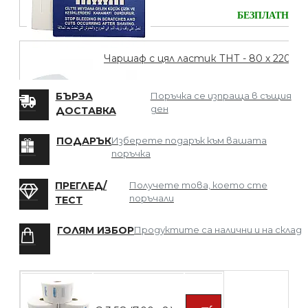
БЕЗПЛАТНО
Чаршаф с цял ластик ТНТ - 80 х 220
БЪРЗА
Поръчка се изпраща в същия
ден
ДОСТАВКА
БЕЗПЛАТНО
ПОДАРЪК
Изберете подарък към вашата
поръчка
Мрежа за Коса
ПРЕГЛЕД/
Получете това, което сте
поръчали
ТЕСТ
ГОЛЯМ ИЗБОР
Продуктите са налични и на склад
БЕЗПЛАТНО
Четка за боядисване