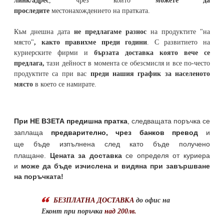
линк/адрес
, чрез който
можете да
проследите
местонахождението на
пратката
.
Към днешна дата
не предлагаме разнос
на продуктите "на
място"
, както правихме преди години
. С развитието на
куриерските фирми и
бързата доставка която вече се
предлага,
тази дейност в момента се обезсмисля и
все по-често
продуктите са при вас
преди нашия график за населеното
място
в което се намирате.
При НЕ ВЗЕТА предишна пратка
,
следващата поръчка се
заплаща
предварително, чрез банков превод
и
ще бъде изпълнена след като бъде получено
плащане.
Цената за доставка
се определя от куриера
и
може да бъде изчислена и видяна при завършване
на поръчката!
БЕЗПЛАТНА ДОСТАВКА
до офис на
Еконт при поръчка
над 200лв.