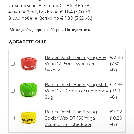
2 или повече, всяко по € 1.86 (3.64 лв.)
4 или повече, всяко по € 1.84 (3.60 лв.)
8 или повече, всяко по € 1.80 (3.52 лв.)
Утре
-
Понеделник
Може да бъде при вас
ДОБАВЕТЕ ОЩЕ
Вакса Dorsh Hair Styling Fire
€ 3.83
Wax D2 150ml луксозен
(7.50
блясък
лв.)
Вакса Dorsh Hair Styling Matt
€ 4.35
Wax D5 150ml за естествен
(8.50
вид
лв.)
Вакса Dorsh Hair Styling
€ 5.22
Spider Wax D7 150ml за
(10.20
всички типове коса
лв.)