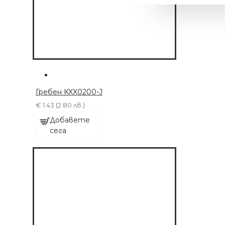
Гребен KXX0200-J
€ 1.43 (2.80 лв.)
Добавете
сега
МАШИНКА С 6
ПРИСТАВКИ
€ 63.91 (125.00 лв.)