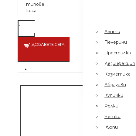
Пинсети
.
Шампоани
Престилки
Ленти
Дезинфекция
Пелерини
ДОБАВЕТЕ СЕГА
Еднократни
Престилки
Ръкавици
Дезинфекция
Ел Уреди
Козметика
Кърпи
Абразиви
Четки
Купички
Ролки
Четки
Кърпи