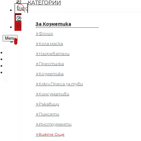
КАТЕГОРИИ
Вход
Регистрация
За Козметика
Регистрация
Фолио
0 продукта - € 0.00 (0.00 лв.)
Menu
0
Кола маска
Нагреватели
Престилка
Козметика
Ключ Преса за туби
Консумативи
Ръкавици
Пинсети
Инструменти
Вижте Още