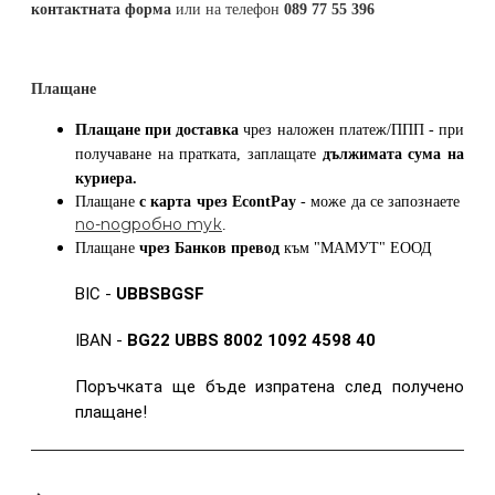
контактната форма
или на телефон
089 77 55 396
Плащане
Плащане при доставка
чрез наложен платеж/ППП - при
получаване на пратката, заплащате
дължимата сума на
куриера.
Плащане
с карта
чрез
EcontPay
- може да се запознаете
по-подробно тук
.
Плащане
чрез Банков превод
към
"МАМУТ" ЕООД
BIC -
UBBSBGSF
IBAN -
BG22 UBBS 8002 1092 4598 40
Поръчката ще бъде изпратена след получено
плащане!