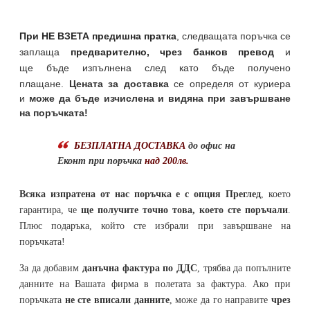
При НЕ ВЗЕТА предишна пратка
,
следващата поръчка се
заплаща
предварително, чрез банков превод
и
ще бъде изпълнена след като бъде получено
плащане.
Цената за доставка
се определя от куриера
и
може да бъде изчислена и видяна при завършване
на поръчката!
БЕЗПЛАТНА ДОСТАВКА
до офис на
Еконт при поръчка
над 200лв.
Всяка изпратена от нас поръчка е с опция Преглед
, което
гарантира, че
ще получите точно това, което сте поръчали
.
Плюс подаръка, който сте избрали при завършване на
поръчката!
За да добавим
данъчна фактура по ДДС
, трябва да попълните
данните на Вашата фирма в полетата за фактура. Ако при
поръчката
не сте вписали данните
, може да го направите
чрез