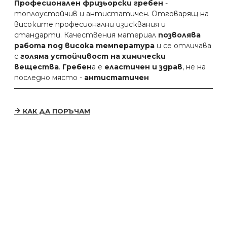
Професионален фризьорски гребен
-
топлоустойчив и антистатичен. Отговарящ на
високите професионални изисквания и
стандарти. Качествения материал
позволява
работа под висока температура
и се отличава
с
голяма устойчивост на химически
вещества
.
Гребен
а е
еластичен и здрав
, не на
последно място -
антистатичен
КАК ДА ПОРЪЧАМ