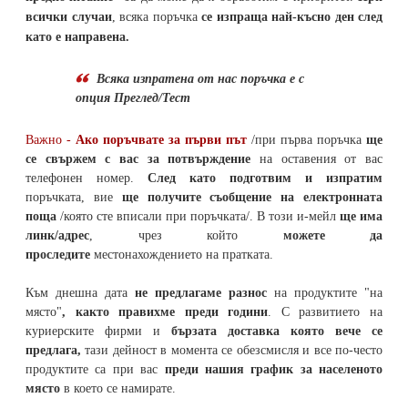
всички случаи
, всяка поръчка
се изпраща най-късно ден след
като е направена.
Всяка изпратена от нас поръчка е с
опция Преглед/Тест
Важно -
Ако поръчвате за първи път
/при първа поръчка
ще
се свържем с вас за потвърждение
на оставения от вас
телефонен номер
.
След като подготвим и изпратим
поръчката,
вие
ще получите съобщение на електронната
поща
/която сте вписали при поръчката/. В този и-мейл
ще има
линк/адрес
, чрез който
можете да
проследите
местонахождението на
пратката
.
Към днешна дата
не предлагаме разнос
на продуктите "на
място"
, както правихме преди години
. С развитието на
куриерските фирми и
бързата доставка която вече се
предлага,
тази дейност в момента се обезсмисля и
все по-често
продуктите са при вас
преди нашия график за населеното
място
в което се намирате.