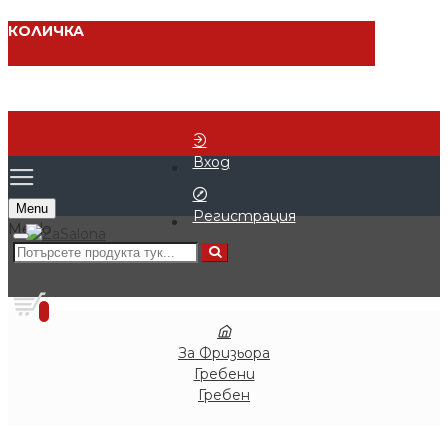
КОЛИЧКА
Вход
Menu
Регистрация
0 продукта - € 0.00 (0.00 лв.)
0
За Фризьора
Гребени
Гребен