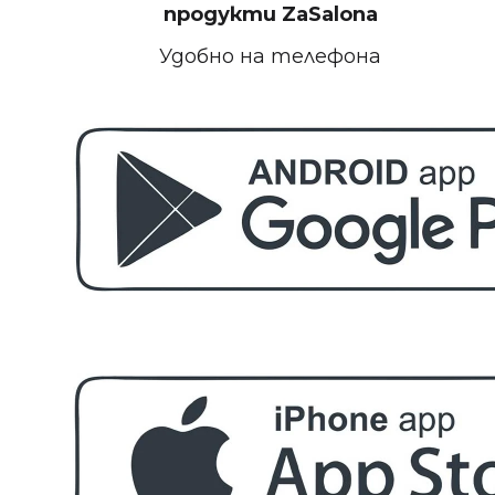
БЕЗПЛАТНО
продукти
ZaSalona
Удобно на телефона
Пила за полиране на нокти
БЕЗПЛАТНО
Етерично масло 10ml
БЕЗПЛАТНО
За поръчка над € 40.00 (78.23 лв.)