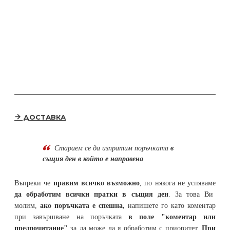
ДОСТАВКА
Стараем се да
изпратим поръчката
в
същия ден в който е направена
Въпреки че
правим всичко възможно
, по някога не успяваме
да обработим всички пратки в същия ден
. За това Ви
молим,
ако поръчката е спешна,
напишете го като коментар
при завършване на поръчката
в поле "коментар или
предпочитание"
за да може да я обработим с приоритет.
При