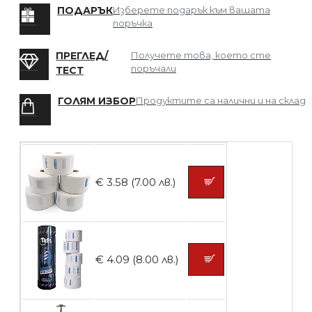
БЕЗПЛАТНО
ПОДАРЪК
Изберете подарък към вашата
поръчка
Мрежа за Коса
ПРЕГЛЕД/
Получете това, което сте
поръчали
ТЕСТ
ГОЛЯМ ИЗБОР
Продуктите са налични и на склад
БЕЗПЛАТНО
Четка за боядисване
€ 3.58 (7.00 лв.)
БЕЗПЛАТНО
€ 4.09 (8.00 лв.)
Контейнери за сваляне на гел лак 10
броя