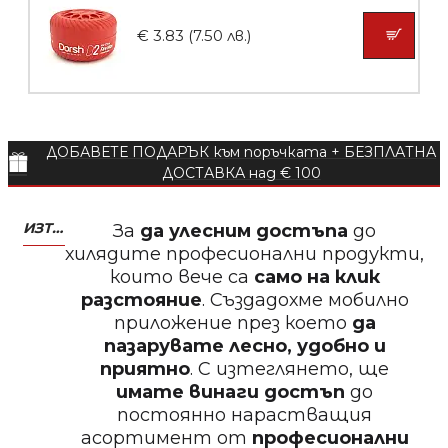
€ 3.83 (7.50 лв.)
БЕЗПЛАТНО
ДОБАВЕТЕ ПОДАРЪК към поръчката + БЕЗПЛАТНА
Пила за нокти
ДОСТАВКА над € 100
ИЗТЕГЛЕТЕ МОБИЛНО ПРИЛОЖЕНИЕ ZASALONA
За
да улесним достъпа
до
хилядите професионални продукти,
които вече са
само на клик
БЕЗПЛАТНО
разстояние
. Създадохме мобилно
приложение през което
да
Пила за нокти
пазарувате лесно, удобно и
приятно
. С изтеглянето, ще
имате винаги достъп
до
постоянно нарастващия
асортимент от
професионални