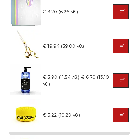
Ваничка за маникюр BMSPA1C
€ 3.20 (6.26 лв.)
БЕЗПЛАТНО
€ 19.94 (39.00 лв.)
Пила тип ренде
€ 5.90 (11.54 лв.)
€ 6.70 (13.10
лв.)
БЕЗПЛАТНО
€ 5.22 (10.20 лв.)
Пила тип ренде 2в1