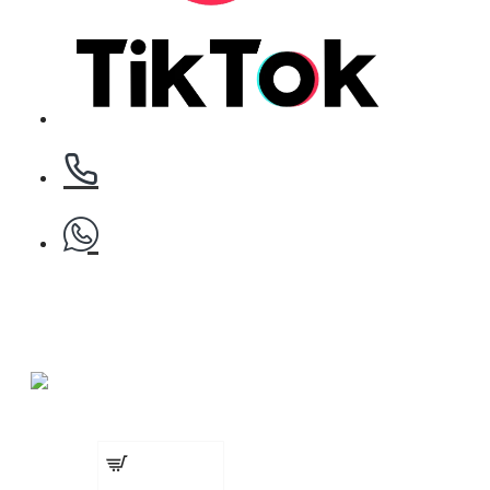
БЕЗПЛАТНО
Клипс тип щъркел 1 брой
БЕЗПЛАТНО
Клипс тип щъркел 1 брой
Гребен
БЕЗПЛАТНО
€ 3.17 (6.20
лв.)
Добавете
Четка за боядисване
сега