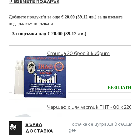
ВЗЕМЕТЕ ПОДАРЪК
Добавете продукт/и за още
€ 20.00 (39.12 лв.)
за да вземете
подарък към поръчката
За поръчка над € 20.00 (39.12 лв.)
Стипца 20 броя в кибрит
БЕЗПЛАТНО
Чаршаф с цял ластик ТНТ - 80 х 220
БЪРЗА
Поръчка се изпраща в същия
ден
ДОСТАВКА