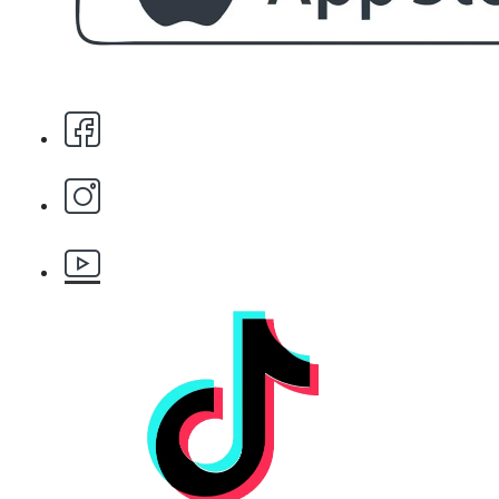
Стипца 20 броя в кибрит
БЕЗПЛАТНО
Бръснарски ножчета Astra - 5бр.
БЕЗПЛАТНО
Клипс тип щъркел 1 брой