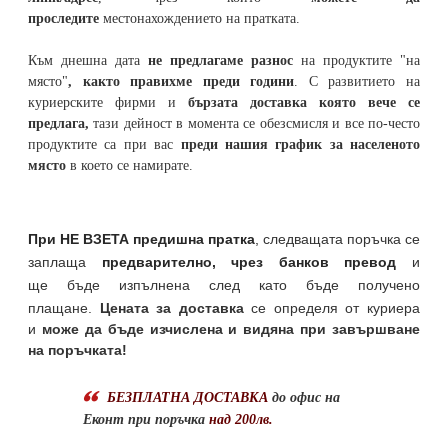
проследите
местонахождението на
пратката
.
Към днешна дата
не предлагаме разнос
на продуктите "на
място"
, както правихме преди години
. С развитието на
куриерските фирми и
бързата доставка която вече се
предлага,
тази дейност в момента се обезсмисля и
все по-често
продуктите са при вас
преди нашия график за населеното
място
в което се намирате.
При НЕ ВЗЕТА предишна пратка
,
следващата поръчка се
заплаща
предварително, чрез банков превод
и
ще бъде изпълнена след като бъде получено
плащане.
Цената за доставка
се определя от куриера
и
може да бъде изчислена и видяна при завършване
на поръчката!
БЕЗПЛАТНА ДОСТАВКА
до офис на
Еконт при поръчка
над 200лв.