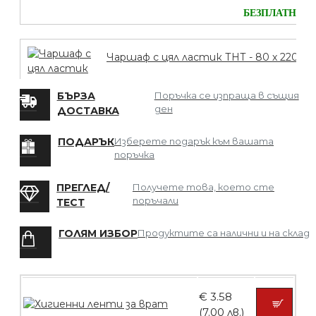
БЕЗПЛАТНО
Чаршаф с цял ластик ТНТ - 80 х 220
БЪРЗА
Поръчка се изпраща в същия
ден
ДОСТАВКА
БЕЗПЛАТНО
ПОДАРЪК
Изберете подарък към вашата
поръчка
Мрежа за Коса
ПРЕГЛЕД/
Получете това, което сте
поръчали
ТЕСТ
ГОЛЯМ ИЗБОР
Продуктите са налични и на склад
БЕЗПЛАТНО
€ 3.58
Четка за боядисване
(7.00 лв.)