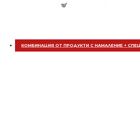
Добавете сега
БЕЗПЛАТНО
За поръчка над € 40.00 (78.23 лв.)
КОМБИНАЦИЯ ОТ ПРОДУКТИ С НАМАЛЕНИЕ + СПЕ
Стипца 20 броя в кибрит
БЕЗПЛАТНО
Бръснарски ножчета Astra - 5бр.