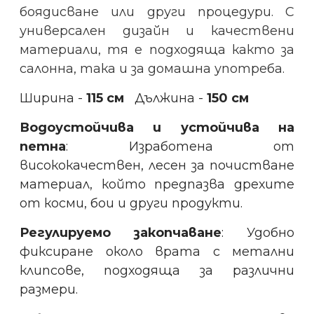
боядисване или други процедури. С
универсален дизайн и качествени
материали, тя е подходяща както за
салонна, така и за домашна употреба.
Ширина -
115 см
Дължина -
150 см
Водоустойчива и устойчива на
петна
: Изработена от
висококачествен, лесен за почистване
материал, който предпазва дрехите
от косми, бои и други продукти.
Регулируемо закопчаване
: Удобно
фиксиране около врата с метални
клипсове, подходяща за различни
размери.