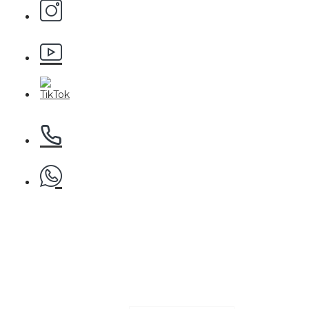
БЕЗПЛАТНО
Пила за нокти
БЕЗПЛАТНО
Пила за полиране на нокти
БЕЗПЛАТНО
Фризьорска пелерина за подстр
€ 17.72 (34.65
€ 19.68 (38.50
Етерично масло 10ml
лв.)
лв.)