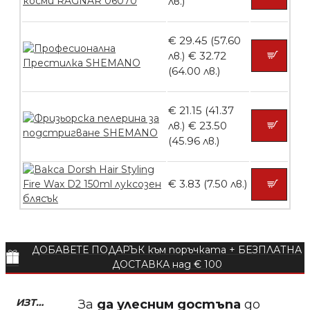
лв.)
БЕЗПЛАТНО
€ 29.45 (57.60
лв.)
€ 32.72
(64.00 лв.)
Пила тип ренде 2в1
€ 21.15 (41.37
лв.)
€ 23.50
(45.96 лв.)
БЕЗПЛАТНО
€ 3.83 (7.50 лв.)
Пила тип ренде 2в1
ДОБАВЕТЕ ПОДАРЪК към поръчката + БЕЗПЛАТНА
ДОСТАВКА над € 100
БЕЗПЛАТНО
ИЗТЕГЛЕТЕ МОБИЛНО ПРИЛОЖЕНИЕ ZASALONA
За
да улесним достъпа
до