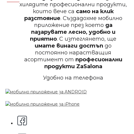
Пила тип ренде 2в1
хилядите професионални продукти,
които вече са
само на клик
разстояние
. Създадохме мобилно
приложение през което
да
пазарувате лесно, удобно и
БЕЗПЛАТНО
приятно
. С изтеглянето, ще
имате винаги достъп
до
постоянно нарастващия
Пила за нокти 12cm
асортимент от
професионални
продукти
ZaSalona
Удобно на телефона
БЕЗПЛАТНО
Пила за нокти