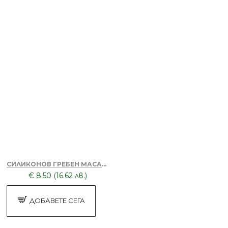
БЕЗПЛАТНО
Четка за боядисване
БЕЗПЛАТНО
СИЛИКОНОВ ГРЕБЕН МАСАЖОР + ТОНИК ЗА КОСА DORSH
Четка за боядисване
€ 8.50 (16.62 лв.)
ДОБАВЕТЕ СЕГА
БЕЗПЛАТНО