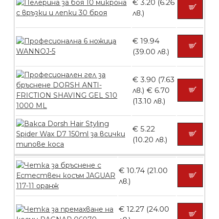
€ 3.20 (6.26
лв.)
Пластмасови предпазители за лак
€ 19.94
(39.00 лв.)
БЕЗПЛАТНО
€ 3.90 (7.63
лв.)
€ 6.70
(13.10 лв.)
Ваничка за маникюр BMSPA1C
€ 5.22
(10.20 лв.)
БЕЗПЛАТНО
€ 10.74 (21.00
лв.)
Пила тип ренде
€ 12.27 (24.00