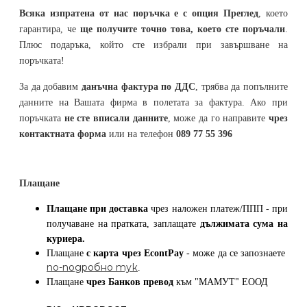
Всяка изпратена от нас поръчка е с опция Преглед
, което
гарантира, че
ще получите точно това, което сте поръчали
.
Плюс подаръка, който сте избрали при завършване на
поръчката!
За да добавим
данъчна фактура по ДДС
, трябва да попълните
данните на Вашата фирма в полетата за фактура. Ако при
поръчката
не сте вписали данните
, може да го направите
чрез
контактната форма
или на телефон
089 77 55 396
Плащане
Плащане при доставка
чрез наложен платеж/ППП - при
получаване на пратката, заплащате
дължимата сума на
куриера.
Плащане
с карта
чрез
EcontPay
- може да се запознаете
по-подробно тук
.
Плащане
чрез Банков превод
към
"МАМУТ" ЕООД