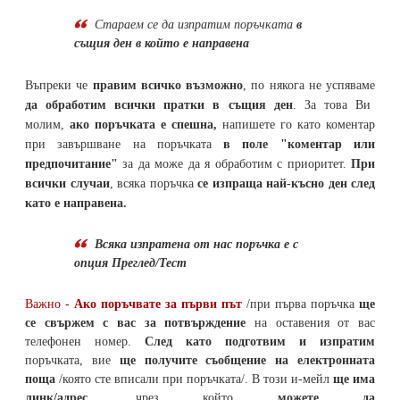
Стараем се да
изпратим поръчката
в
същия ден в който е направена
Въпреки че
правим всичко възможно
, по някога не успяваме
да обработим всички пратки в същия ден
. За това Ви
молим,
ако поръчката е спешна,
напишете го като коментар
при завършване на поръчката
в поле "коментар или
предпочитание"
за да може да я обработим с приоритет.
При
всички случаи
, всяка поръчка
се изпраща най-късно ден след
като е направена.
Всяка изпратена от нас поръчка е с
опция Преглед/Тест
Важно -
Ако поръчвате за първи път
/при първа поръчка
ще
се свържем с вас за потвърждение
на оставения от вас
телефонен номер
.
След като подготвим и изпратим
поръчката,
вие
ще получите съобщение на електронната
поща
/която сте вписали при поръчката/. В този и-мейл
ще има
линк/адрес
, чрез който
можете да