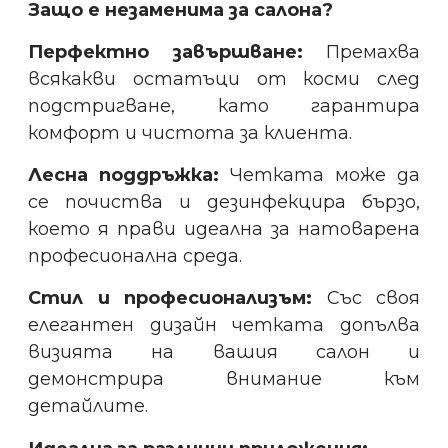
Защо е незаменима за салона?
Перфектно завършване:
Премахва
всякакви остатъци от косми след
подстригване, като гарантира
комфорт и чистота за клиента.
Лесна поддръжка:
Четката може да
се почиства и дезинфекцира бързо,
което я прави идеална за натоварена
професионална среда.
Стил и професионализъм:
Със своя
елегантен дизайн четката допълва
визията на вашия салон и
демонстрира внимание към
детайлите.