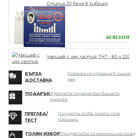
Стипца 20 броя в кибрит
БЕЗПЛАТНО
Чаршаф с цял ластик ТНТ - 80 х 220
БЪРЗА
Поръчка се изпраща в същия
ден
ДОСТАВКА
БЕЗПЛАТНО
ПОДАРЪК
Изберете подарък към вашата
поръчка
Мрежа за Коса
ПРЕГЛЕД/
Получете това, което сте
поръчали
ТЕСТ
ГОЛЯМ ИЗБОР
Продуктите са налични и на склад