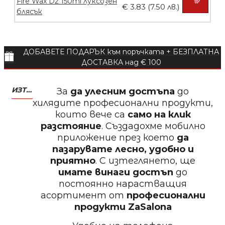
€ 3.83 (7.50 лв.)
БЕЗПЛАТНО
ДОБАВЕТЕ ПОДАРЪК към поръчката + БЕЗПЛАТНА
Пила тип ренде 2в1
ДОСТАВКА над € 100
ИЗТЕГЛЕТЕ МОБИЛНО ПРИЛОЖЕНИЕ ZASALONA
За
да улесним достъпа
до
хилядите професионални продукти,
БЕЗПЛАТНО
които вече са
само на клик
разстояние
. Създадохме мобилно
приложение през което
да
Пила за нокти 12cm
пазарувате лесно, удобно и
приятно
. С изтеглянето, ще
имате винаги достъп
до
постоянно нарастващия
асортимент от
професионални
БЕЗПЛАТНО
продукти
ZaSalona