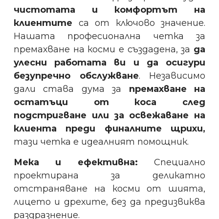
чистотата и комфортът на
клиентите
са от ключово значение.
Нашата професионална четка за
премахване на косми е създадена, за
да
улесни работата ви и да осигури
безупречно обслужване
. Независимо
дали става дума за
премахване на
остатъци от коса след
подстригване или за освежаване на
клиента преди финалните щрихи,
тази четка е идеалният помощник.
Мека и ефективна:
Специално
проектирана за деликатно
отстраняване на косми от шията,
лицето и дрехите, без да предизвиква
раздразнение.