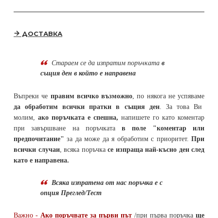
ДОСТАВКА
Стараем се да
изпратим поръчката
в
същия ден в който е направена
Въпреки че
правим всичко възможно
, по някога не успяваме
да обработим всички пратки в същия ден
. За това Ви
молим,
ако поръчката е спешна,
напишете го като коментар
при завършване на поръчката
в поле "коментар или
предпочитание"
за да може да я обработим с приоритет.
При
всички случаи
, всяка поръчка
се изпраща най-късно ден след
като е направена.
Всяка изпратена от нас поръчка е с
опция Преглед/Тест
Важно -
Ако поръчвате за първи път
/при първа поръчка
ще