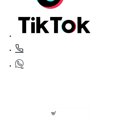
БЕЗПЛАТНО
Етерично масло 10ml
БЕЗПЛАТНО
За поръчка над € 40.00 (78.23 лв.)
Стипца 20 броя в кибрит
Четка за премахване на косми R
€ 12.27 (24.00 лв.)
БЕЗПЛАТНО
Добавете сега