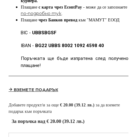
куриера.
Плащане
с карта
чрез
EcontPay
- може да се запознаете
по-подробно тук
.
Плащане
чрез Банков превод
към
"МАМУТ" ЕООД
BIC -
UBBSBGSF
IBAN -
BG22 UBBS 8002 1092 4598 40
Поръчката ще бъде изпратена след получено
плащане!
ВЗЕМЕТЕ ПОДАРЪК
Добавете продукт/и за още
€ 20.00 (39.12 лв.)
за да вземете
подарък към поръчката
За поръчка над € 20.00 (39.12 лв.)