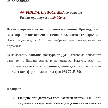
на поръчката!
БЕЗПЛАТНА ДОСТАВКА
до офис на
Еконт при поръчка
над 200лв.
Всяка изпратена от нас поръчка е с опция Преглед
, което
гарантира, че
ще получите точно това, което сте поръчали
.
Плюс подаръка, който сте избрали при завършване на
поръчката!
За да добавим
данъчна фактура по ДДС
, трябва да попълните
данните на Вашата фирма в полетата за фактура. Ако при
поръчката
не сте вписали данните
, може да го направите
чрез
контактната форма
или на телефон
089 77 55 396
Плащане
Плащане при доставка
чрез наложен платеж/ППП - при
получаване на пратката, заплащате
дължимата сума на