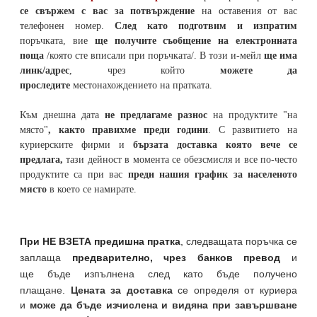
се свържем с вас за потвърждение
на оставения от вас
телефонен номер
.
След като подготвим и изпратим
поръчката,
вие
ще получите съобщение на електронната
поща
/която сте вписали при поръчката/. В този и-мейл
ще има
линк/адрес
, чрез който
можете да
проследите
местонахождението на
пратката
.
Към днешна дата
не предлагаме разнос
на продуктите "на
място"
, както правихме преди години
. С развитието на
куриерските фирми и
бързата доставка която вече се
предлага,
тази дейност в момента се обезсмисля и
все по-често
продуктите са при вас
преди нашия график за населеното
място
в което се намирате.
При НЕ ВЗЕТА предишна пратка
,
следващата поръчка се
заплаща
предварително, чрез банков превод
и
ще бъде изпълнена след като бъде получено
плащане.
Цената за доставка
се определя от куриера
и
може да бъде изчислена и видяна при завършване