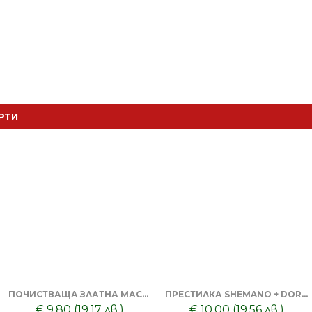
РТИ
ПОЧИСТВАЩА ЗЛАТНА МАСКА ЗА ЛИЦЕ DORSH + ТОНИК ЗА ПОЧИСТВАНЕ НА ЛИЦЕ
ПРЕСТИЛКА SHEMANO + DORSH SILVER - ШАМПОАН ПРОТИВ ОРАНЖЕВО ЛИЛАВО 500 МЛ
€ 9.80 (19.17 лв.)
€ 10.00 (19.56 лв.)