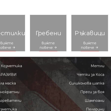
естилки
Гребени
Ръкавици
вижте
вижте
вижте
повече
повече
повече
 Козметика
Метли
БРАЗИВИ
Четки за Коса
ла маска
Силиконова шапка
днократни
Преси за боя
агреватели
Шампоани
озметика
Пелерини