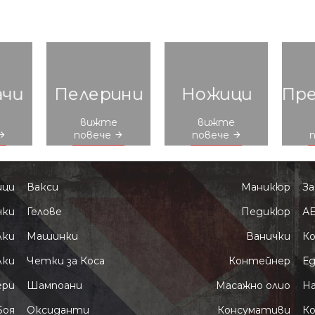
ачи
Пелерини
Ножици
Пр
вижте
вижте
повече
повече
ици
Вакси
Маникюр
За
чки
Гелове
Педикюр
А
лки
Машинки
Ванички
Ко
лки
Четки за Коса
Контейнер
Е
ери
Шампоани
Масажно олио
Н
Боя
Оксиданти
Консумативи
К