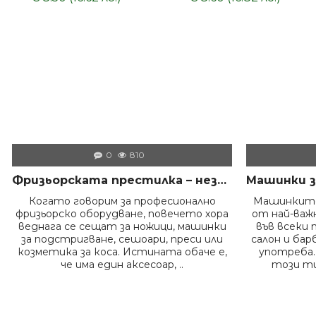
0
810
Фризьорската престилка – незаменимият помощник на всеки професионалист в салона
Когато говорим за професионално
Машинките
фризьорско оборудване, повечето хора
от най-ва
веднага се сещат за ножици, машинки
във всеки 
за подстригване, сешоари, преси или
салон и бар
козметика за коса. Истината обаче е,
употреба.
че има един аксесоар, ..
този ти