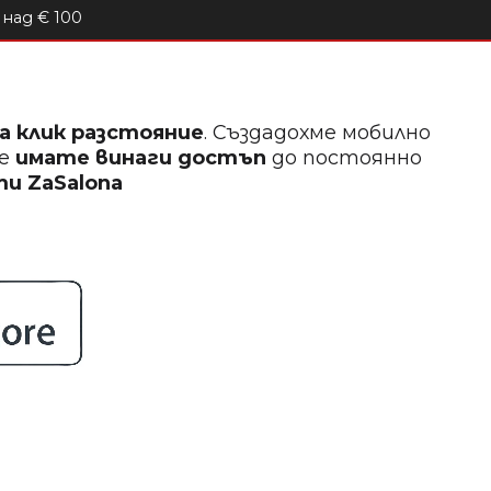
над € 100
на клик разстояние
. Създадохме мобилно
ще
имате винаги достъп
до постоянно
кти
ZaSalona