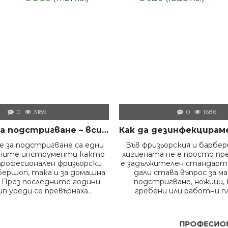
0
3189
0
1686
Машинки за подстригване – всичко, което трябва да знаем преди да изберем правилния модел
 за подстригване са едни
Във фризьорския и барбе
жните инструменти както
хигиената не е просто пр
професионален фризьорски
е задължителен стандарт.
бершоп, така и за домашна
дали става въпрос за м
 През последните години
подстригване, ножици, 
п уреди се превърнаха..
гребени или работни пл
ПРОФЕСИОНАЛ