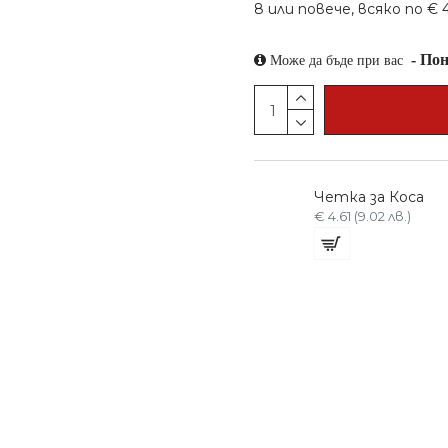
8 или повече, всяко по € 4.
-
Пон
Може да бъде при вас
Четка за Коса
€ 4.61 (9.02 лв.)