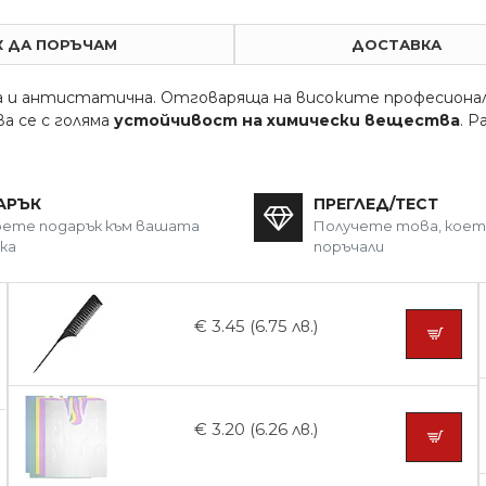
К ДА ПОРЪЧАМ
ДОСТАВКА
 и антистатична. Отговаряща на високите професионал
а се с голяма
устойчивост на химически вещества
. Р
АРЪК
ПРЕГЛЕД/ТЕСТ
ете подарък към вашата
Получете това, кое
ка
поръчали
€ 3.45 (6.75 лв.)
€ 3.20 (6.26 лв.)