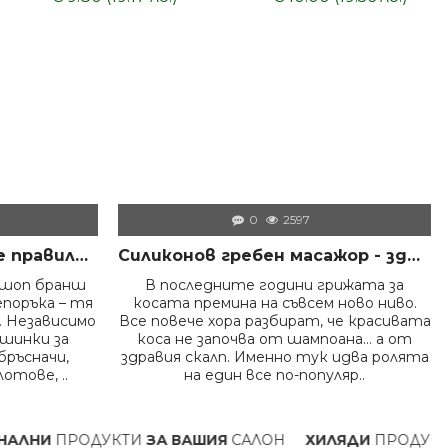
0
2597
Как да дезинфекцираме правилно инструментите във фризьорски салон – пълно професионално ръководство
Силиконов гребен масажор - здрава коса и скалп
ршоп бранш
В последните години грижата за
епоръка – тя
косата премина на съвсем ново ниво.
 Независимо
Все повече хора разбират, че красивата
ашинки за
коса не започва от шампоана… а от
бръсначи,
здравия скалп. Именно тук идва ролята
отове, ..
на един все по-популяр..
НИ
ПРОДУКТИ
ЗА ВАШИЯ
САЛОН
ХИЛЯДИ
ПРОДУКТИ 