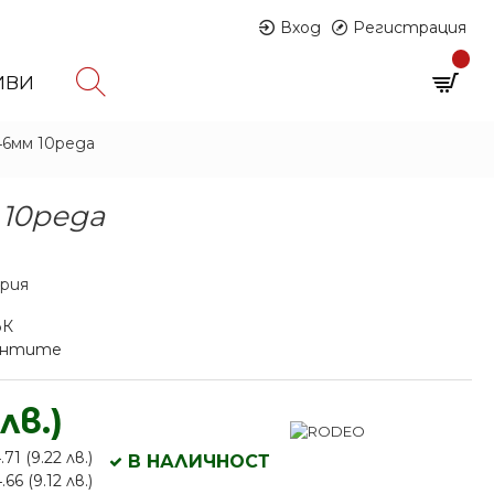
Вход
Регистрация
0
ИВИ
0 продукта - € 0.00 (0.00 лв.)
46мм 10реда
 10реда
ария
ЪК
иантите
лв.)
71 (9.22 лв.)
В НАЛИЧНОСТ
66 (9.12 лв.)