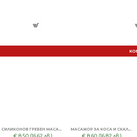
Четка за Коса Rodeo professional 46мм 10реда
А
€ 4.86 (9.50 лв.)
€ 
КО
СИЛИКОНОВ ГРЕБЕН МАСАЖОР + ТОНИК ЗА КОСА DORSH
МАСАЖОР ЗА КОСА И СКАЛП + DORSH SILVER - ШАМПОАН ПРОТИВ ОРАНЖЕВО ЛИЛАВО 500 МЛ
€ 8.50 (16.62 лв.)
€ 8.60 (16.82 лв.)