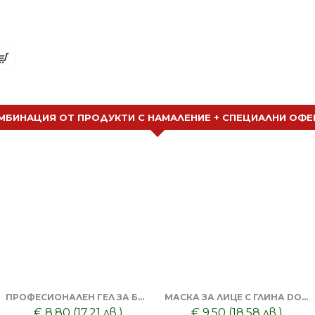
луминиев Гребен Trina
8.28 (16.20 лв.)
МБИНАЦИЯ ОТ ПРОДУКТИ С НАМАЛЕНИЕ + СПЕЦИАЛНИ ОФЕ
ПРОФЕСИОНАЛЕН ГЕЛ ЗА БРЪСНЕНЕ 1000 ML + БРЪСНАЧ ЗА ЕДНОКРАТНИ НОЖЧЕТА + БРЪСНАРСКИ НОЖЧЕТА ASTRA - 5БР
МАСКА ЗА ЛИЦЕ С ГЛИНА DORSH + ПОЧИСТВАЩА ЧЕРНА МАСКА ЗА ЛИЦЕ DORSH
€ 8.80 (17.21 лв.)
€ 9.50 (18.58 лв.)