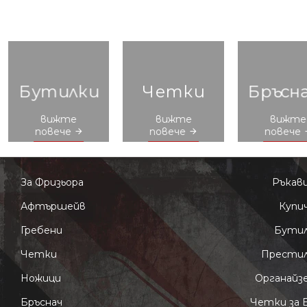
Бутилки
Четки
Бръсн
вижте
вижте
вижте
повече
повече
повече
За Фризьора
Ръкав
Афтършейв
Купи
Гребени
Бути
Четки
Прести
Ножици
Органайз
Бръснач
Четки за 