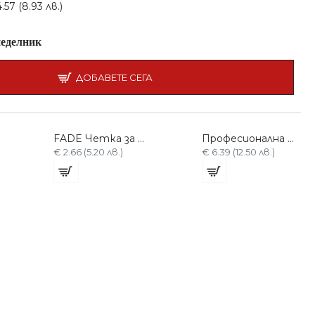
57 (8.93 лв.)
еделник
ДОБАВЕТЕ СЕГА
FADE Четка за Косми B15-SU17
Професионална Четка за коса
€ 2.66 (5.20 лв.)
€ 6.39 (12.50 лв.)