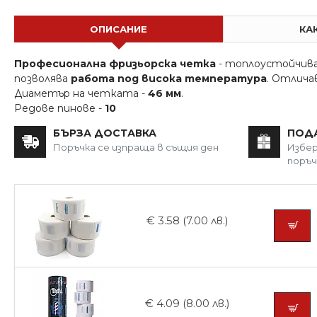
ОПИСАНИЕ
КА
Професионална фризьорска четка
- топлоустойчива
позволява
работа под висока температура
. Отличав
Диаметър на четката -
46 мм
.
Редове пинове -
10
БЪРЗА ДОСТАВКА
ПОД
Поръчка се изпраща в същия ден
Избер
поръч
€ 3.58 (7.00 лв.)
€ 4.09 (8.00 лв.)