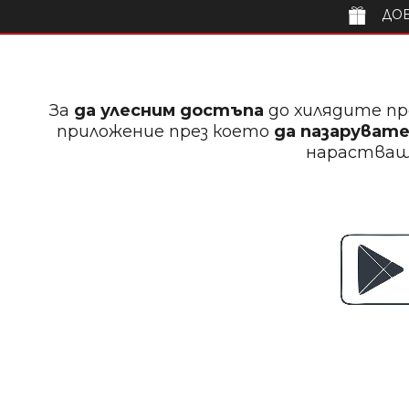
ДОБ
За
да улесним достъпа
до хилядите пр
приложение през което
да пазарувате
нараства