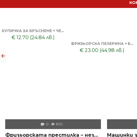
КО
КУПИЧКА ЗА БРЪСНЕНЕ + ЧЕТКА ЗА БРЪСНЕНЕ
€ 12.70 (24.84 лв.)
ФРИЗЬОРСКА ПЕЛЕРИНА + БУТИЛКА/ПРЪСКАЛКА + КАРБОНОВ ГРЕБЕН + НОЖИЦА 6 SCULPTO EUROSTIL
€ 23.00 (44.98 лв.)
0
810
Фризьорската престилка – незаменимият помощник на всеки професионалист в салона