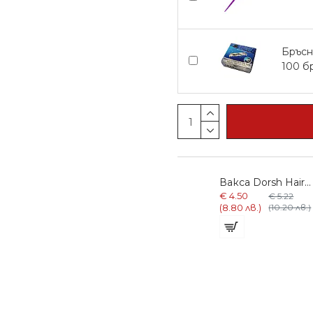
Бръсн
100 б
Вакса Dorsh Hair Styling Flex Wax D4 150ml устойчивост и блясък
Вакса Dorsh Hair Styling Full Wax D1 150ml с максимална фиксация
Вакса Dorsh Hair Styling Spider Wax D7 150ml за всички типове коса
€ 3.50
€ 4.50
3
€ 3.83
€ 5.22
лв.)
(6.85 лв.)
(7.50 лв.)
(8.80 лв.)
(10.20 лв.)