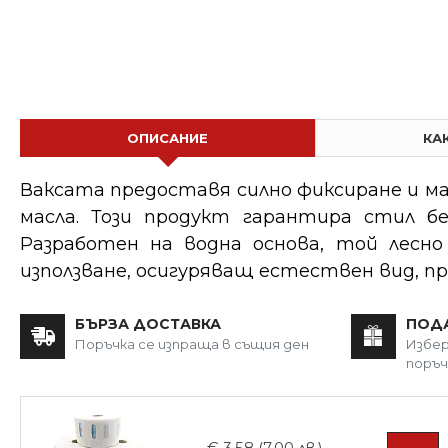
ОПИСАНИЕ
КА
Ваксата предоставя силно фиксиране и ма
масла. Този продукт гарантира стил 
Разработен на водна основа, той лесно 
използване, осигуряващ естествен вид, п
БЪРЗА ДОСТАВКА
ПОД
Поръчка се изпраща в същия ден
Избер
поръч
€ 3.58 (7.00 лв.)