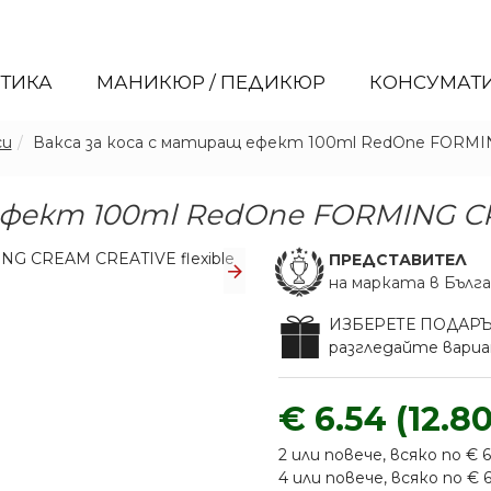
ЕТИКА
МАНИКЮР / ПЕДИКЮР
КОНСУМАТ
си
Вакса за коса с матиращ ефект 100ml RedOne FORMING
ефект 100ml RedOne FORMING CRE
ПРЕДСТАВИТЕЛ
на марката в Бълг
ИЗБЕРЕТЕ ПОДАР
разгледайте вар
€ 6.54 (12.80
2 или повече, всяко по € 6.3
4 или повече, всяко по € 6