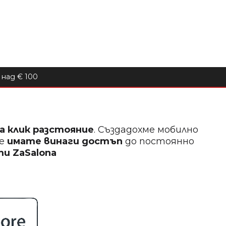
над € 100
на клик разстояние
. Създадохме мобилно
ще
имате винаги достъп
до постоянно
кти
ZaSalona