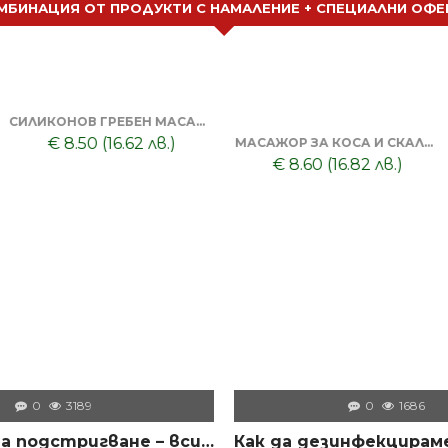
МБИНАЦИЯ ОТ ПРОДУКТИ С НАМАЛЕНИЕ + СПЕЦИАЛНИ ОФЕ
СИЛИКОНОВ ГРЕБЕН МАСАЖОР + ТОНИК ЗА КОСА DORSH
€ 8.50 (16.62 лв.)
МАСАЖОР ЗА КОСА И СКАЛП + DORSH SILVER - ШАМПОАН ПРОТИВ ОРАНЖЕВО ЛИЛАВО 500 МЛ
€ 8.60 (16.82 лв.)
0
3189
0
1686
Машинки за подстригване – всичко, което трябва да знаем преди да изберем правилния модел