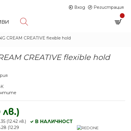
Вход
Регистрация
0
ИВИ
0 продукта - € 0.00 (0.00 лв.)
 CREAM CREATIVE flexible hold
AM CREATIVE flexible hold
ария
ЪК
иантите
 лв.)
5 (12.42 лв.)
В НАЛИЧНОСТ
.28 (12.29