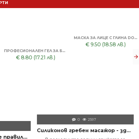
РТИ
МАСКА ЗА ЛИЦЕ С ГЛИНА DORSH + ПОЧИСТВАЩА ЧЕРНА МАСКА ЗА ЛИЦЕ DORSH
€ 9.50 (18.58 лв.)
ПРОФЕСИОНАЛЕН ГЕЛ ЗА БРЪСНЕНЕ 1000 ML + БРЪСНАЧ ЗА ЕДНОКРАТНИ НОЖЧЕТА + БРЪСНАРСКИ НОЖЧЕТА ASTRA - 5БР
€ 8.80 (17.21 лв.)
0
2597
Силиконов гребен масажор - здрава коса и скалп
Как да дезинфекцираме правилно инструментите във фризьорски салон – пълно професионално ръководство