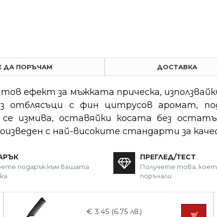
К ДА ПОРЪЧАМ
ДОСТАВКА
тов ефект за мъжката прическа, използвайки
без отблясъци с фин цитрусов аромат, п
се измива, оставяйки косата без остатъци
роизведен с най-високите стандарти за кач
АРЪК
ПРЕГЛЕД/ТЕСТ
ете подарък към вашата
Получете това, кое
ка
поръчали
€ 3.45 (6.75 лв.)