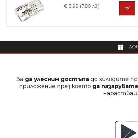
€ 3.99 (7.80 лв.)
ДОБ
За
да улесним достъпа
до хилядите пр
приложение през което
да пазарувате
нараства