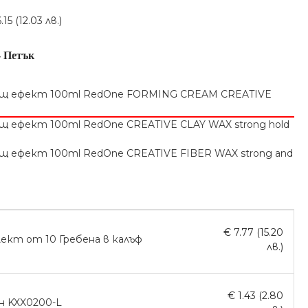
5 (12.03 лв.)
-
Петък
€ 7.77 (15.20
ект от 10 Гребена в калъф
лв.)
€ 1.43 (2.80
н KXX0200-L