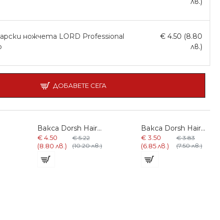
лв.)
арски ножчета LORD Professional
€ 4.50 (8.80
р
лв.)
ДОБАВЕТЕ СЕГА
Вакса Dorsh Hair Styling Cream Wax D6 150ml кремообразната формула
Вакса Dorsh Hair Styling Fire Wax D2 150ml луксозен блясък
€ 4.50
€ 3.50
€ 5.22
€ 3.83
(8.80 лв.)
(10.20 лв.)
(6.85 лв.)
(7.50 лв.)