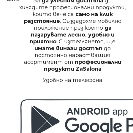
За
да улесним достъпа
до
хилядите професионални продукти,
които вече са
само на клик
БЕЗПЛАТНО
разстояние
. Създадохме мобилно
приложение през което
да
Пила за нокти
пазарувате лесно, удобно и
приятно
. С изтеглянето, ще
имате винаги достъп
до
постоянно нарастващия
асортимент от
професионални
БЕЗПЛАТНО
продукти
ZaSalona
Удобно на телефона
Пила за полиране на нокти
БЕЗПЛАТНО