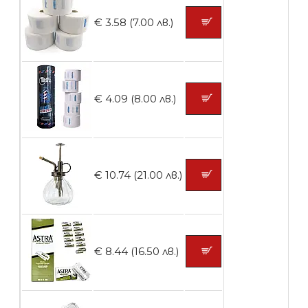
Четка за боядисване
€ 3.58 (7.00 лв.)
БЕЗПЛАТНО
€ 4.09 (8.00 лв.)
Контейнери за сваляне на гел лак 10
броя
€ 10.74 (21.00 лв.)
БЕЗПЛАТНО
Контейнери за сваляне на гел лак 5
€ 8.44 (16.50 лв.)
броя