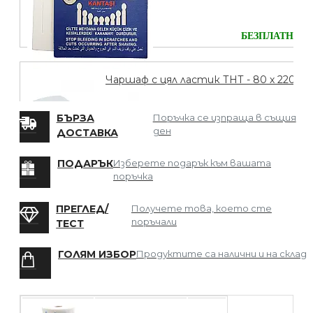
БЕЗПЛАТНО
Чаршаф с цял ластик ТНТ - 80 х 220
БЪРЗА
Поръчка се изпраща в същия
ден
ДОСТАВКА
БЕЗПЛАТНО
ПОДАРЪК
Изберете подарък към вашата
поръчка
Мрежа за Коса
ПРЕГЛЕД/
Получете това, което сте
поръчали
ТЕСТ
ГОЛЯМ ИЗБОР
Продуктите са налични и на склад
БЕЗПЛАТНО