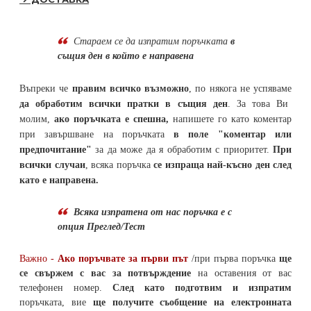
Стараем се да
изпратим поръчката
в
същия ден в който е направена
Въпреки че
правим всичко възможно
, по някога не успяваме
да обработим всички пратки в същия ден
. За това Ви
молим,
ако поръчката е спешна,
напишете го като коментар
при завършване на поръчката
в поле "коментар или
предпочитание"
за да може да я обработим с приоритет.
При
всички случаи
, всяка поръчка
се изпраща най-късно ден след
като е направена.
Всяка изпратена от нас поръчка е с
опция Преглед/Тест
Важно -
Ако поръчвате за първи път
/при първа поръчка
ще
се свържем с вас за потвърждение
на оставения от вас
телефонен номер
.
След като подготвим и изпратим
поръчката,
вие
ще получите съобщение на електронната