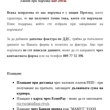
Еконт при поръчка
над 200лв.
Всяка изпратена от нас поръчка е с опция Преглед
, което
гарантира, че
ще получите точно това, което сте поръчали
.
Плюс подаръка, който сте избрали при завършване на
поръчката!
За да добавим
данъчна фактура по ДДС
, трябва да попълните
данните на Вашата фирма в полетата за фактура. Ако при
поръчката
не сте вписали данните
, може да го направите
чрез
контактната форма
или на телефон
089 77 55 396
Плащане
Плащане при доставка
чрез наложен платеж/ППП - при
получаване на пратката, заплащате
дължимата сума на
куриера.
Плащане
с карта
чрез
EcontPay
- може да се запознаете
по-подробно тук
.
Плащане
чрез Банков превод
към
"МАМУТ" ЕООД