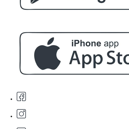
Етерично масло 10ml
БЕЗПЛАТНО
За поръчка над € 40.00 (78.23 лв.)
Стипца 20 броя в кибрит
БЕЗПЛАТНО
Бръснарски ножчета Astra - 5бр.