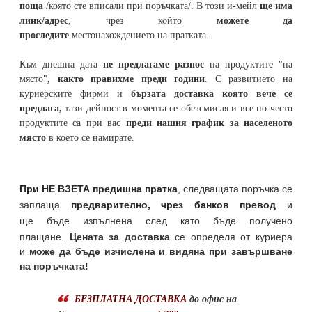
поща
/която сте вписали при поръчката/. В този и-мейл
ще има
линк/адрес
, чрез който
можете да
проследите
местонахождението на
пратката
.
Към днешна дата
не предлагаме разнос
на продуктите "на
място"
, както правихме преди години
. С развитието на
куриерските фирми и
бързата доставка която вече се
предлага,
тази дейност в момента се обезсмисля и
все по-често
продуктите са при вас
преди нашия график за населеното
място
в което се намирате.
При НЕ ВЗЕТА предишна пратка
,
следващата поръчка се
заплаща
предварително, чрез банков превод
и
ще бъде изпълнена след като бъде получено
плащане.
Цената за доставка
се определя от куриера
и
може да бъде изчислена и видяна при завършване
на поръчката!
БЕЗПЛАТНА ДОСТАВКА
до офис на