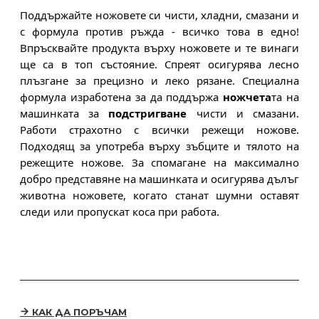
Поддържайте ножовете си чисти, хладни, смазани и
с формула против ръжда - всичко това в едно!
Впръсквайте продукта върху ножовете и те винаги
ще са в топ състояние. Спреят осигурява лесно
плъзгане за прецизно и леко рязане.
Специална
формула изработена за да поддържа
ножчета
та на
машинката за
подстригване
чисти и смазани.
Работи страхотно с всички режещи ножове.
Подходящ за употреба върху зъбците и тялото на
режещите ножове. За спомагане на максимално
добро представяне на машинката и осигурява дълъг
животна ножовете, когато станат шумни оставят
следи или пропускат коса при работа.
КАК ДА ПОРЪЧАМ