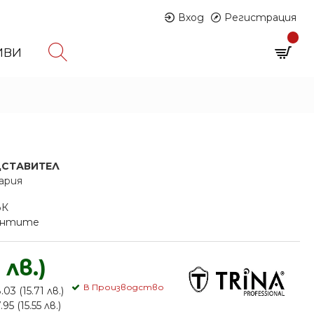
Вход
Регистрация
0
ИВИ
0 продукта - € 0.00 (0.00 лв.)
ДСТАВИТЕЛ
ария
ЪК
иантите
 лв.)
В Производство
03 (15.71 лв.)
5 (15.55 лв.)