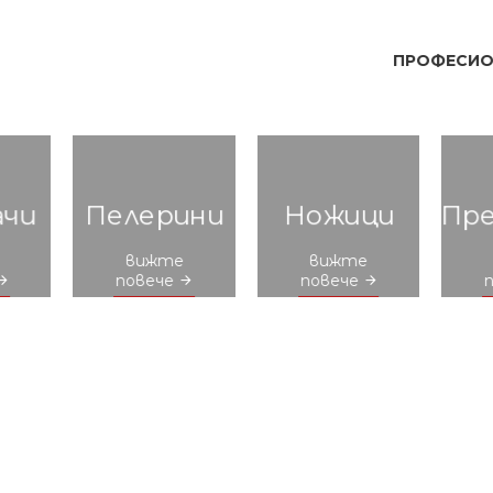
ПРОФЕСИОН
ачи
Пелерини
Ножици
Пр
вижте
вижте
повече
повече
ици
Вакси
Маникюр
За
чки
Гелове
Педикюр
А
лки
Машинки
Ванички
Ко
лки
Четки за Коса
Контейнер
Е