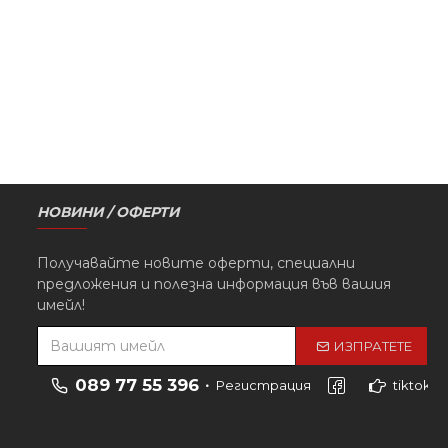
агреватели
Шампоани
озметика
Пелерини
инсети
Фолио
рпи
За Кок
НОВИНИ / ОФЕРТИ
Получавайте новите оферти, специални
предложения и полезна информация във вашия
имейл!
ИЗПРАТЕТЕ
089 77 55 396
Регистрация
tiktok