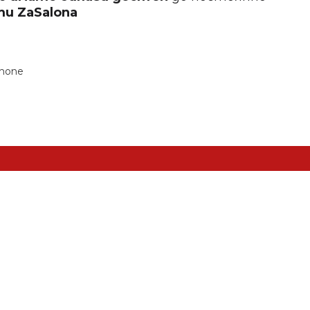
кти
ZaSalona
РТИ