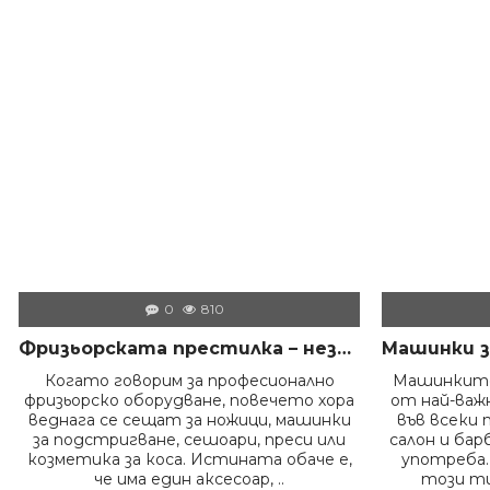
СИЛИКОНОВ ГРЕБЕН МАСАЖОР + ТОНИК ЗА КОСА DORSH
МАСАЖОР ЗА КОСА И СКАЛП + DORSH SILVER - ШАМПОАН ПРОТИВ ОРАНЖЕВО ЛИЛАВО 500 МЛ
€ 8.50 (16.62 лв.)
€ 8.60 (16.82 лв.)
0
810
Фризьорската престилка – незаменимият помощник на всеки професионалист в салона
Когато говорим за професионално
Машинките
фризьорско оборудване, повечето хора
от най-ва
веднага се сещат за ножици, машинки
във всеки 
за подстригване, сешоари, преси или
салон и бар
козметика за коса. Истината обаче е,
употреба.
че има един аксесоар, ..
този ти