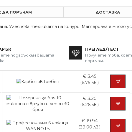
К ДА ПОРЪЧАМ
ДОСТАВКА
ана. Улеснява техниката на кичури. Материала е много 
АРЪК
ПРЕГЛЕД/ТЕСТ
ете подарък към вашата
Получете това, кое
ка
поръчали
€ 3.45
(6.75 лв.)
€ 3.20
(6.26 лв.)
€ 19.94
(39.00 лв.)