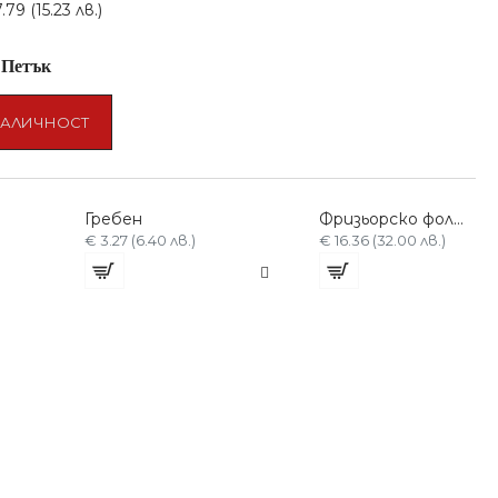
79 (15.23 лв.)
-
Петък
НАЛИЧНОСТ
Гребен
Фризьорско фолио за кичури / боядисване - Алуминиево 137 метра
€ 3.27 (6.40 лв.)
€ 16.36 (32.00 лв.)