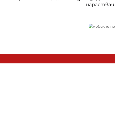
нараства
КО