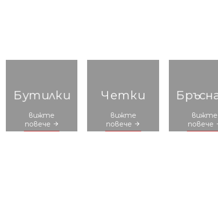
Бутилки
Четки
Бръсн
вижте
вижте
вижте
повече
повече
повече
За Фризьора
Ръкав
Афтършейв
Купи
Гребени
Бути
Четки
Прести