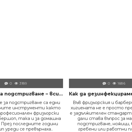
ПРОФЕСИОНАЛЕН ГЕЛ ЗА БРЪСНЕНЕ 1000 ML + БРЪСНАЧ ЗА ЕДНОКРАТНИ НОЖЧЕТА + БРЪСНАРСКИ НОЖЧЕТА ASTRA - 5БР
МАСКА ЗА ЛИЦЕ С ГЛИНА DORSH + ПОЧИСТВАЩА ЧЕРНА МАСКА ЗА ЛИЦЕ DORSH
€ 8.80 (17.21 лв.)
€ 9.50 (18.58 лв.)
0
3189
0
1686
Машинки за подстригване – всичко, което трябва да знаем преди да изберем правилния модел
 за подстригване са едни
Във фризьорския и барбе
жните инструменти както
хигиената не е просто пр
професионален фризьорски
е задължителен стандарт.
бершоп, така и за домашна
дали става въпрос за м
 През последните години
подстригване, ножици, 
п уреди се превърнаха..
гребени или работни пл