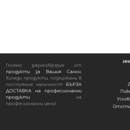
Ножици
Органайз
Бръснач
Четки за 
Ножчета
Подло
Одеколон
Сешо
ИН
Голямо разнообразие от
продукти за Вашия Салон
.
Хиляди продукти, подържани в
постоянна наличност!
БЪРЗА
ДОСТАВКА на професионални
Пов
продукти
на
Услов
професионални цени!
Отстъп