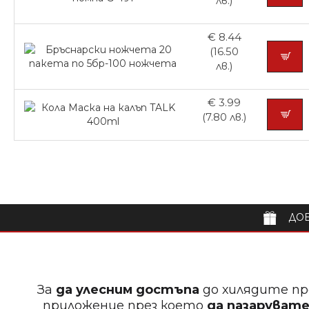
лв.)
€ 8.44
(16.50
лв.)
€ 3.99
(7.80 лв.)
ДОБ
За
да улесним достъпа
до хилядите пр
приложение през което
да пазарувате