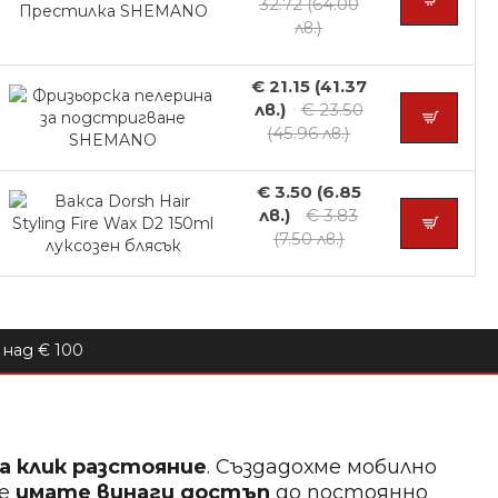
32.72 (64.00
лв.)
€ 21.15 (41.37
лв.)
€ 23.50
(45.96 лв.)
€ 3.50 (6.85
лв.)
€ 3.83
(7.50 лв.)
над € 100
на клик разстояние
. Създадохме мобилно
ще
имате винаги достъп
до постоянно