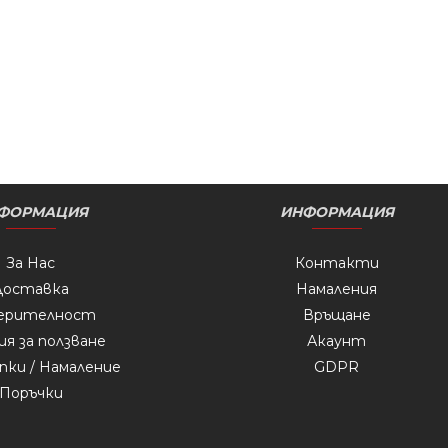
ери
Шампоани
Масажно олио
Н
Боя
Оксиданти
Консумативи
К
жки
Пелерини
Подложки
П
ари
Кичури
UV лампи
Къ
ФОРМАЦИЯ
ИНФОРМАЦИЯ
За Нас
Контакти
Доставка
Намаления
ерителност
Връщане
ия за ползване
Акаунт
ки / Намаление
GDPR
Поръчки