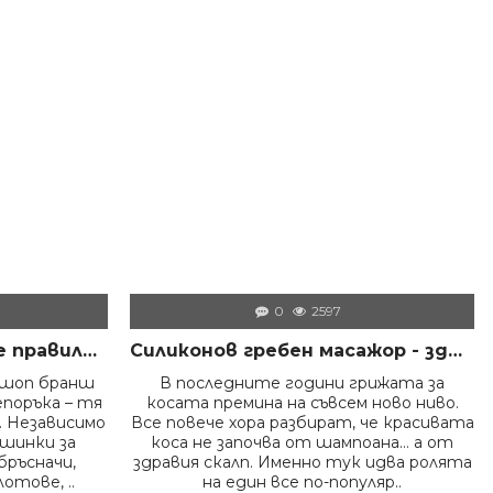
ПОЧИСТВАЩА ЗЛАТНА МАСКА ЗА ЛИЦЕ DORSH + ТОНИК ЗА ПОЧИСТВАНЕ НА ЛИЦЕ
ПРЕСТИЛКА SHEMANO + DORSH SILVER - ШАМПОАН ПРОТИВ ОРАНЖЕВО ЛИЛАВО 500 МЛ
€ 9.80 (19.17 лв.)
€ 10.00 (19.56 лв.)
0
2597
Как да дезинфекцираме правилно инструментите във фризьорски салон – пълно професионално ръководство
Силиконов гребен масажор - здрава коса и скалп
ршоп бранш
В последните години грижата за
епоръка – тя
косата премина на съвсем ново ниво.
 Независимо
Все повече хора разбират, че красивата
ашинки за
коса не започва от шампоана… а от
бръсначи,
здравия скалп. Именно тук идва ролята
отове, ..
на един все по-популяр..