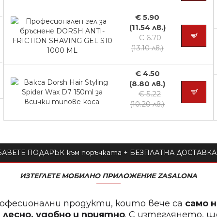
€ 5.90
(11.54 лв.)
€ 6.70
(13.10 лв.)
€ 4.50
(8.80 лв.)
€ 5.22
(10.20 лв.)
АВЕТЕ ПОДАРЪК към поръчката + БЕЗПЛАТНА ДОСТАВКА 
ИЗТЕГЛЕТЕ МОБИЛНО ПРИЛОЖЕНИЕ ZASALONA
офесионални продукти, които вече са
само 
 лесно, удобно и приятно
. С изтеглянето, 