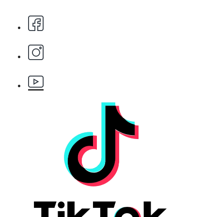
БЕЗПЛАТНО
Бръснарски ножчета Astra - 5бр.
БЕЗПЛАТНО
Клипс тип щъркел 1 брой
БЕЗПЛАТНО