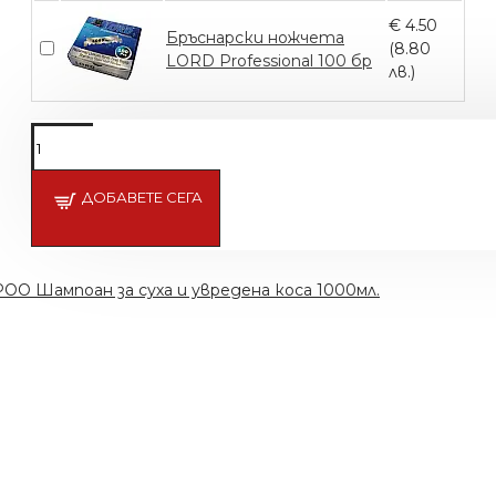
€ 4.50
Бръснарски ножчета
(8.80
LORD Professional 100 бр
лв.)
Подсети ме
ДОБАВЕТЕ СЕГА
Шампоан за суха и увредена коса 1000мл.