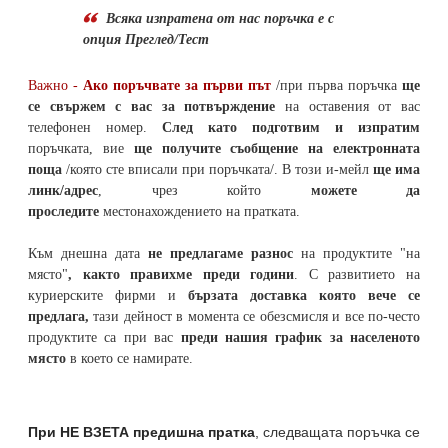
Всяка изпратена от нас поръчка е с
опция Преглед/Тест
Важно -
Ако поръчвате за първи път
/при първа поръчка
ще
се свържем с вас за потвърждение
на оставения от вас
телефонен номер
.
След като подготвим и изпратим
поръчката,
вие
ще получите съобщение на електронната
поща
/която сте вписали при поръчката/. В този и-мейл
ще има
линк/адрес
, чрез който
можете да
проследите
местонахождението на
пратката
.
Към днешна дата
не предлагаме разнос
на продуктите "на
място"
, както правихме преди години
. С развитието на
куриерските фирми и
бързата доставка която вече се
предлага,
тази дейност в момента се обезсмисля и
все по-често
продуктите са при вас
преди нашия график за населеното
място
в което се намирате.
При НЕ ВЗЕТА предишна пратка
,
следващата поръчка се