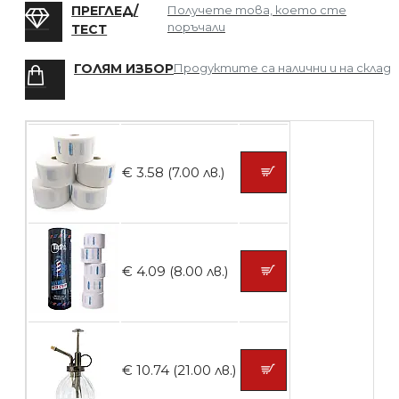
ПРЕГЛЕД/
Получете това, което сте
поръчали
ТЕСТ
ГОЛЯМ ИЗБОР
Продуктите са налични и на склад
БЕЗПЛАТНО
Четка за боядисване
€ 3.58 (7.00 лв.)
БЕЗПЛАТНО
€ 4.09 (8.00 лв.)
Контейнери за сваляне на гел лак 10
броя
€ 10.74 (21.00 лв.)