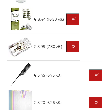
БЕЗПЛАТНО
Контейнери за сваляне на гел лак 5
€ 8.44 (16.50 лв.)
броя
БЕЗПЛАТНО
€ 3.99 (7.80 лв.)
Пластмасови предпазители за лак
€ 3.45 (6.75 лв.)
БЕЗПЛАТНО
Ваничка за маникюр BMSPA1C
€ 3.20 (6.26 лв.)