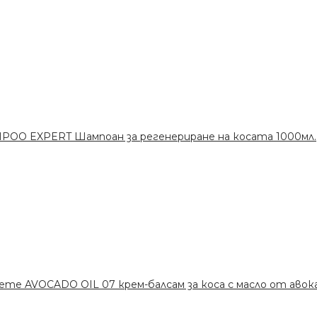
POO EXPERT Шампоан за регенериране на косата 1000мл.
reme AVOCADO OIL 07 крем-балсам за коса с масло от авок