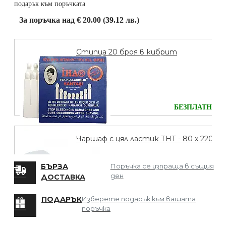
подарък към поръчката
За поръчка над € 20.00 (39.12 лв.)
Стипца 20 броя в кибрит
БЕЗПЛАТНО
Чаршаф с цял ластик ТНТ - 80 х 220
БЪРЗА
Поръчка се изпраща в същия
ден
ДОСТАВКА
БЕЗПЛАТНО
ПОДАРЪК
Изберете подарък към вашата
поръчка
Мрежа за Коса