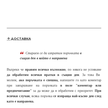
ДОСТАВКА
Стараем се да
изпратим поръчката
в
същия ден в който е направена
Въпреки че
правим всичко възможно
, по някога не успяваме
да обработим всички пратки в същия ден
. За това Ви
молим,
ако поръчката е спешна,
напишете го като коментар
при завършване на поръчката
в поле "коментар или
предпочитание"
за да може да я обработим с приоритет.
При
всички случаи
, всяка поръчка
се изпраща най-късно ден след
като е направена.