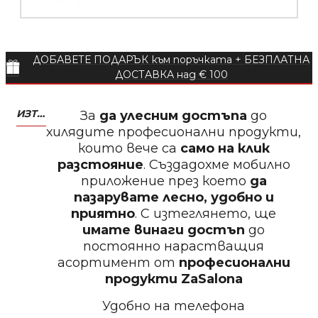
БЕЗПЛАТНО
ДОБАВЕТЕ ПОДАРЪК към поръчката + БЕЗПЛАТНА
Пила за нокти
ДОСТАВКА над € 100
ИЗТЕГЛЕТЕ МОБИЛНО ПРИЛОЖЕНИЕ ZASALONA
За
да улесним достъпа
до
хилядите професионални продукти,
които вече са
само на клик
БЕЗПЛАТНО
разстояние
. Създадохме мобилно
приложение през което
да
Пила за нокти
пазарувате лесно, удобно и
приятно
. С изтеглянето, ще
имате винаги достъп
до
постоянно нарастващия
асортимент от
професионални
БЕЗПЛАТНО
продукти
ZaSalona
Удобно на телефона
Пила за полиране на нокти