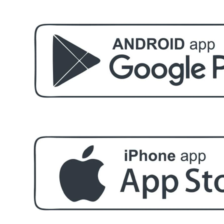
БЕЗПЛАТНО
Етерично масло 10ml
БЕЗПЛАТНО
За поръчка над € 40.00 (78.23 лв.)
Стипца 20 броя в кибрит