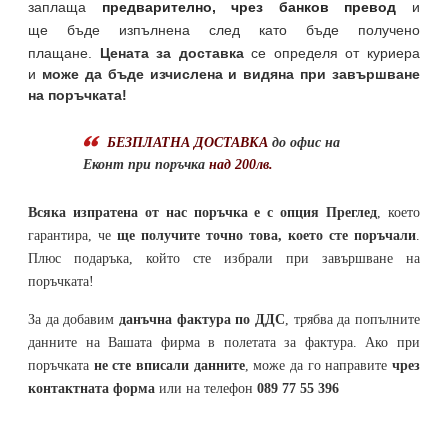
заплаща
предварително, чрез банков превод
и
ще бъде изпълнена след като бъде получено
плащане.
Цената за доставка
се определя от куриера
и
може да бъде изчислена и видяна при завършване
на поръчката!
БЕЗПЛАТНА ДОСТАВКА
до офис на
Еконт при поръчка
над 200лв.
Всяка изпратена от нас поръчка е с опция Преглед
, което
гарантира, че
ще получите точно това, което сте поръчали
.
Плюс подаръка, който сте избрали при завършване на
поръчката!
За да добавим
данъчна фактура по ДДС
, трябва да попълните
данните на Вашата фирма в полетата за фактура. Ако при
поръчката
не сте вписали данните
, може да го направите
чрез
контактната форма
или на телефон
089 77 55 396