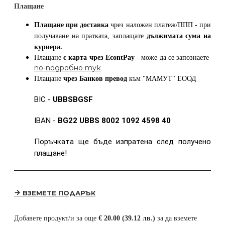
Плащане
Плащане при доставка
чрез наложен платеж/ППП - при
получаване на пратката, заплащате
дължимата сума на
куриера.
Плащане
с карта
чрез
EcontPay
- може да се запознаете
по-подробно тук
.
Плащане
чрез Банков превод
към
"МАМУТ" ЕООД
BIC -
UBBSBGSF
IBAN -
BG22 UBBS 8002 1092 4598 40
Поръчката ще бъде изпратена след получено
плащане!
ВЗЕМЕТЕ ПОДАРЪК
Добавете продукт/и за още
€ 20.00 (39.12 лв.)
за да вземете