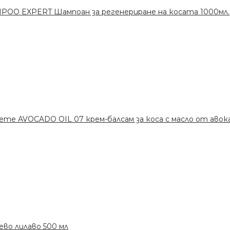
POO EXPERT Шампоан за регенериране на косата 1000мл.
reme AVOCADO OIL 07 крем-балсам за коса с масло от авок
ево лилаво 500 мл