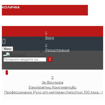
КОЛИЧКА
Вход
Menu
Регистрация
0 продукта - € 0.00 (0.00 лв.)
0
За Фризьора
Еднократни Консумативи
Професионално Руло от нетъкан текстил 100 къса - Ч