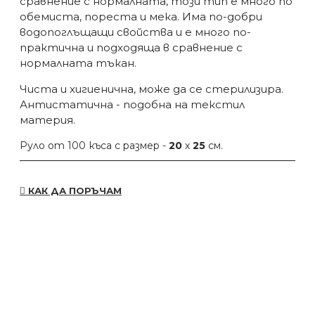
сравнение с нормалната, този тип е много по
обемиста, пореста и мека. Има по-добри
водопоглъщащи свойства и е много по-
практична и подходяща в сравнение с
нормалната тъкан.
Чиста и хигиенична, може да се стерилизира.
Антистатична - подобна на текстил
материя.
Руло от 100 къса с размер -
20
х
25
см.
КАК ДА ПОРЪЧАМ