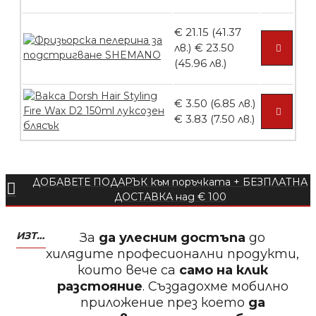
€ 21.15 (41.37
лв.)
€ 23.50
БЕЗПЛАТНО
(45.96 лв.)
€ 3.50 (6.85 лв.)
Пила тип ренде 2в1
€ 3.83 (7.50 лв.)
ДОБАВЕТЕ ПОДАРЪК към поръчката + БЕЗПЛАТНА
БЕЗПЛАТНО
ДОСТАВКА над € 100
Пила тип ренде 2в1
ИЗТЕГЛЕТЕ МОБИЛНО ПРИЛОЖЕНИЕ ZASALONA
За
да улесним достъпа
до
хилядите професионални продукти,
които вече са
само на клик
разстояние
. Създадохме мобилно
приложение през което
да
БЕЗПЛАТНО