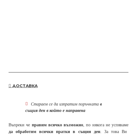
ДОСТАВКА
Стараем се да
изпратим поръчката
в
същия ден в който е направена
Въпреки че
правим всичко възможно
, по някога не успяваме
да обработим всички пратки в същия ден
. За това Ви