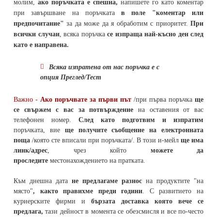
молим,
ако поръчката е спешна,
напишете го като коментар
при завършване на поръчката
в поле "коментар или
предпочитание"
за да може да я обработим с приоритет.
При
всички случаи
, всяка поръчка
се изпраща най-късно ден след
като е направена.
Всяка изпратена от нас поръчка е с
опция Преглед/Тест
Важно -
Ако поръчвате за първи път
/при първа поръчка
ще
се свържем с вас за потвърждение
на оставения от вас
телефонен номер
.
След като подготвим и изпратим
поръчката,
вие
ще получите съобщение на електронната
поща
/която сте вписали при поръчката/. В този и-мейл
ще има
линк/адрес
, чрез който
можете да
проследите
местонахождението на
пратката
.
Към днешна дата
не предлагаме разнос
на продуктите "на
място"
, както правихме преди години
. С развитието на
куриерските фирми и
бързата доставка която вече се
предлага,
тази дейност в момента се обезсмисля и
все по-често