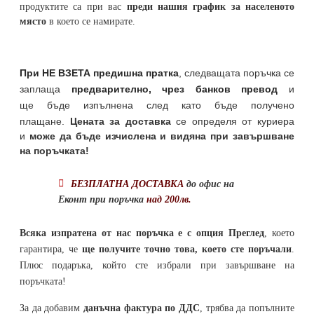
продуктите са при вас
преди нашия график за населеното
място
в което се намирате.
При НЕ ВЗЕТА предишна пратка
,
следващата поръчка се
заплаща
предварително, чрез банков превод
и
ще бъде изпълнена след като бъде получено
плащане.
Цената за доставка
се определя от куриера
и
може да бъде изчислена и видяна при завършване
на поръчката!
БЕЗПЛАТНА ДОСТАВКА
до офис на
Еконт при поръчка
над 200лв.
Всяка изпратена от нас поръчка е с опция Преглед
, което
гарантира, че
ще получите точно това, което сте поръчали
.
Плюс подаръка, който сте избрали при завършване на
поръчката!
За да добавим
данъчна фактура по ДДС
, трябва да попълните