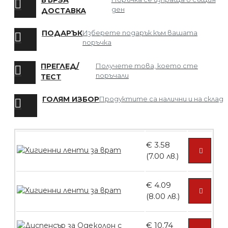
БЪРЗА
ден
ДОСТАВКА
БЕЗПЛАТНО
ПОДАРЪК
Изберете подарък към вашата
поръчка
Мрежа за Коса
ПРЕГЛЕД/
Получете това, което сте
поръчали
ТЕСТ
ГОЛЯМ ИЗБОР
Продуктите са налични и на склад
БЕЗПЛАТНО
€ 3.58
Четка за боядисване
(7.00 лв.)
€ 4.09
(8.00 лв.)
БЕЗПЛАТНО
€ 10.74