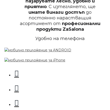
пазарувате лесно, удобно и
приятно
. С изтеглянето, ще
Пила за нокти 12cm
имате винаги достъп
до
постоянно нарастващия
асортимент от
професионални
продукти
ZaSalona
Удобно на телефона
БЕЗПЛАТНО
Пила за нокти
БЕЗПЛАТНО
Пила за нокти