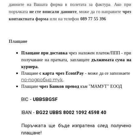
данните на Вашата фирма в полетата за фактура. Ако при
поръчката
не сте вписали данните
, може да го направите
чрез
контактната форма
или на телефон
089 77 55 396
Плащане
Плащане при доставка
чрез наложен платеж/ППП - при
получаване на пратката, заплащате
дължимата сума на
куриера.
Плащане
с карта
чрез
EcontPay
- може да се запознаете
по-подробно тук
.
Плащане
чрез Банков превод
към
"МАМУТ" ЕООД
BIC -
UBBSBGSF
IBAN -
BG22 UBBS 8002 1092 4598 40
Поръчката ще бъде изпратена след получено
плащане!