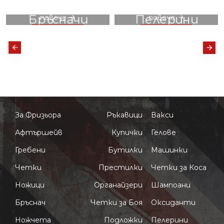
Ножици
Престилки
вижте
вижте
повече
повече
За Фризьора
Ръкавици
Вакси
Афтършейв
Купички
Гелове
Гребени
Бутилки
Машинки
Четки
Престилки
Четки за Коса
Ножици
Органайзери
Шампоани
Бръснач
Четки за Боя
Оксиданти
Ножчета
Подложки
Пелерини