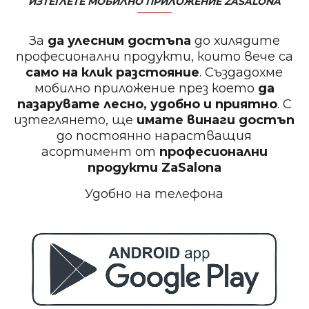
ИЗТЕГЛЕТЕ МОБИЛНО ПРИЛОЖЕНИЕ ZASALONA
За
да улесним достъпа
до хилядите
професионални продукти, които вече са
само на клик разстояние
. Създадохме
мобилно приложение през което
да
пазарувате лесно, удобно и приятно
. С
изтеглянето, ще
имате винаги достъп
до постоянно нарастващия
асортимент от
професионални
продукти
ZaSalona
Удобно на телефона