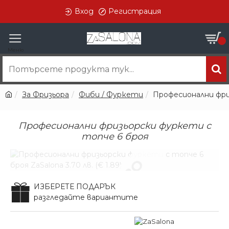
Вход
Регистрация
0
За Фризьора
Фиби / Фуркети
Професионални фри
Професионални фризьорски фуркети с
топче 6 броя
В ПРОИЗВОДСТВО
ИЗБЕРЕТЕ ПОДАРЪК
разгледайте вариантите