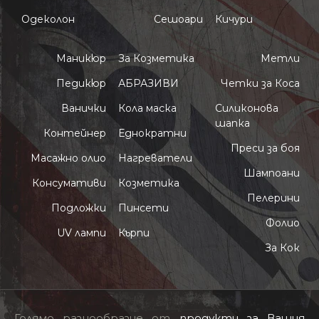
Одеколон
Сешоари
Кичури
Маникюр
За Козметика
Метли
Педикюр
АБРАЗИВИ
Четки за Коса
Ванички
Кола маска
Силиконова
шапка
Контейнер
Еднократни
Преси за боя
Масажно олио
Нагреватели
Шампоани
Консумативи
Козметика
Пелерини
Подложки
Пинсети
Фолио
UV лампи
Кърпи
За Кок
Голямо разнообразие от
продукти за Вашия