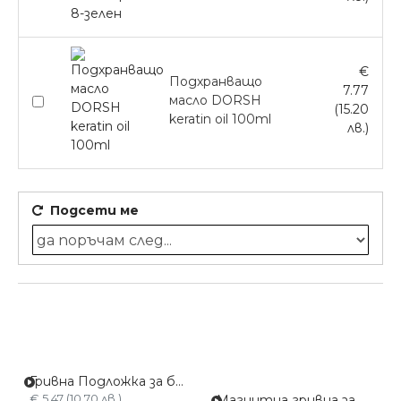
€
Подхранващо
7.77
масло DORSH
(15.20
keratin oil 100ml
лв.)
Подсети ме
Гривна Подложка за боядисване Червена
€ 5.47 (10.70 лв.)
Магнитна гривна за Фиби и Фуркети C-024-синя