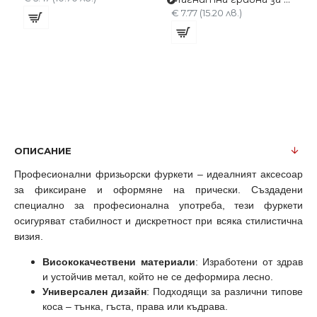
€ 7.77 (15.20 лв.)
ОПИСАНИЕ
Професионални фризьорски фуркети – идеалният аксесоар
за фиксиране и оформяне на прически. Създадени
специално за професионална употреба, тези фуркети
осигуряват стабилност и дискретност при всяка стилистична
визия.
Висококачествени материали
: Изработени от здрав
и устойчив метал, който не се деформира лесно.
Универсален дизайн
: Подходящи за различни типове
коса – тънка, гъста, права или къдрава.