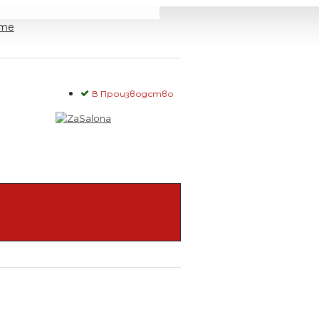
ите
В Производство