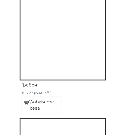
Гребен
€ 3.27 (6.40 лв.)
Добавете
сега