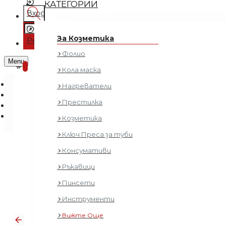
КАТЕГОРИИ
Вход
Регистрация
За Козметика
Регистрация
Фолио
0 продукта - € 0.00 (0.00 лв.)
Menu
0
Кола маска
Нагреватели
Престилка
Козметика
Ключ Преса за туби
Консумативи
Ръкавици
Пинсети
Инструменти
Вижте Още