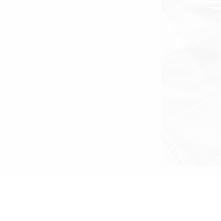
.
Ленти
Пинсети
.
Шампоани
Престилки