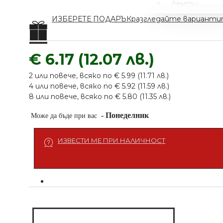
Ленти
Дезинфекция
ИЗБЕРЕТЕ ПОДАРЪК
разгледайте вариант
Пелерини
Еднократни
Престилки
Ръкавици
€ 6.17 (12.07 лв.)
Дезинфекция
Ел Уреди
Козметика
2 или повече, всяко по € 5.99 (11.71 лв.)
Кърпи
4 или повече, всяко по € 5.92 (11.59 лв.)
Абразиви
Четки
8 или повече, всяко по € 5.80 (11.35 лв.)
Купички
-
Понеделник
Може да бъде при вас
Ролки
ИЗВЕСТИ МЕ ПРИ НАЛИЧНОСТ
Четки
Кърпи
МАШИНКА С 6
ПРИСТАВКИ
€ 63.91 (125.00 лв.)