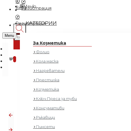
Меню
Вход
Регистрация
КАТЕГОРИИ
Регистрация
Menu
За Козметика
Фолио
0 продукта - € 0.00 (0.00 лв.)
0
Кола маска
Нагреватели
Престилка
Козметика
Ключ Преса за туби
Консумативи
Ръкавици
Пинсети