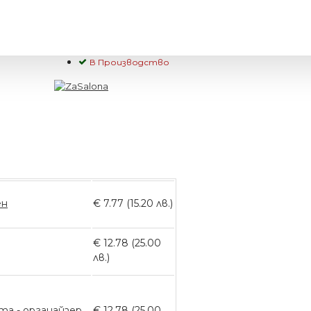
В Производство
ен
€ 7.77 (15.20 лв.)
€ 12.78 (25.00
лв.)
та - органайзер
€ 12.78 (25.00