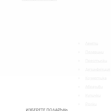
Ленти
Пинсети
.
Шампоани
Престилки
Ленти
Дезинфекция
Пелерини
Еднократни
Престилки
Ръкавици
Дезинфекция
Ел Уреди
Козметика
Кърпи
Абразиви
Четки
Купички
Ролки
ИЗБЕРЕТЕ ПОДАРЪК
разгледайте вариант