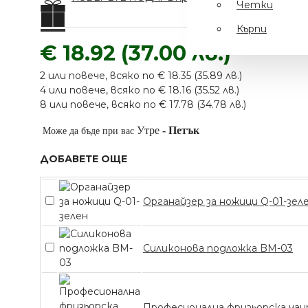
Четки
Кърпи
€ 18.92 (37.00 лв.)
2 или повече, всяко по € 18.35 (35.89 лв.)
4 или повече, всяко по € 18.16 (35.52 лв.)
8 или повече, всяко по € 17.78 (34.78 лв.)
Утре
-
Петък
Може да бъде при вас
ДОБАВЕТЕ ОЩЕ
Органайзер за ножици Q-01-зел
Силиконова подложка BM-03
МАШИНКА С 6
Професионална фризьорска чан