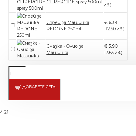
CLIPERCIDE spray 500ml
лв.)
Спрей за Машинка
€ 6.39
REDONE 250ml
(12.50 лв.)
Смазка - Олио за
€ 3.90
Машинка
(7.63 лв.)
Подсети ме
ДОБАВЕТЕ СЕГА
M-21