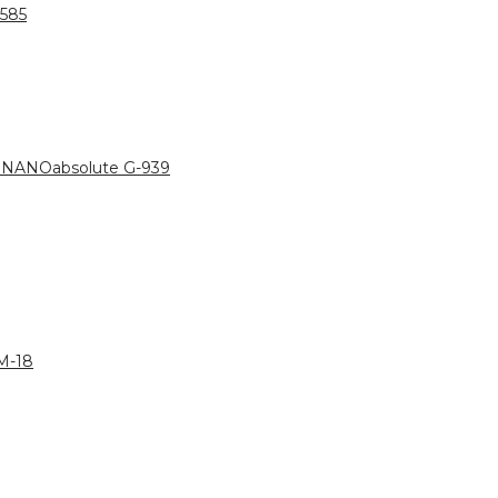
585
NANOabsolute G-939
M-18