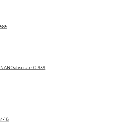
585
NANOabsolute G-939
M-18