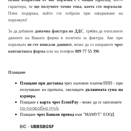
гарантира, че
ще получите точно това, което сте поръчали
.
Плюс подаръка, който сте избрали при завършване на
поръчката!
За да добавим
данъчна фактура по ДДС
, трябва да попълните
данните на Вашата фирма в полетата за фактура. Ако при
поръчката
не сте вписали данните
, може да го направите
чрез
контактната форма
или на телефон
089 77 55 396
Плащане
Плащане при доставка
чрез наложен платеж/ППП - при
получаване на пратката, заплащате
дължимата сума на
куриера.
Плащане
с карта
чрез
EcontPay
- може да се запознаете
по-подробно тук
.
Плащане
чрез Банков превод
към
"МАМУТ" ЕООД
BIC -
UBBSBGSF