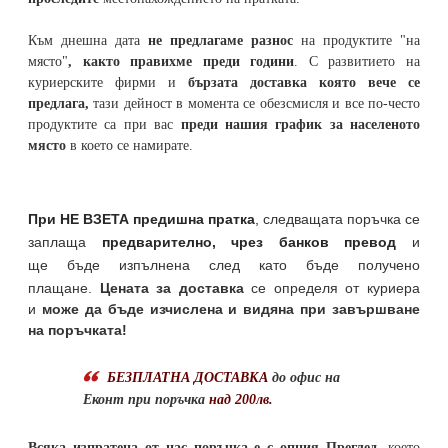
Към днешна дата
не предлагаме разнос
на продуктите "на
място"
, както правихме преди години
. С развитието на
куриерските фирми и
бързата доставка която вече се
предлага,
тази дейност в момента се обезсмисля и
все по-често
продуктите са при вас
преди нашия график за населеното
място
в което се намирате.
При НЕ ВЗЕТА предишна пратка
,
следващата поръчка се
заплаща
предварително, чрез банков превод
и
ще бъде изпълнена след като бъде получено
плащане.
Цената за доставка
се определя от куриера
и
може да бъде изчислена и видяна при завършване
на поръчката!
БЕЗПЛАТНА ДОСТАВКА
до офис на
Еконт при поръчка
над 200лв.
Всяка изпратена от нас поръчка е с опция Преглед
, което