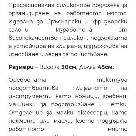
Професионална силиконова подложка за
организиране на работното място.
Идеална за бръснарски и фризьорски
салони. Изработена от
висококачествен силикон, подложката
е устойчива на хлъзгане, издържлива на
износване и лесна за почистване.
Размери
– Висока
30см
, Дълга
45см.
Оребрената текстура
предотвратява плъзгането на
инструменти като ножици, гребени,
машинки за подстригване и четки.
Отделение за малки аксесоари, като
ножчета или масла, което поддържа
работното място