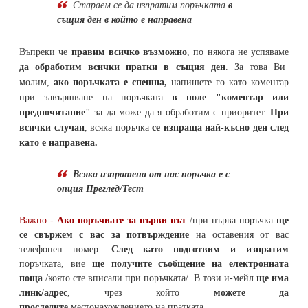
Стараем се да
изпратим поръчката
в
същия ден в който е направена
Въпреки че
правим всичко възможно
, по някога не успяваме
да обработим всички пратки в същия ден
. За това Ви
молим,
ако поръчката е спешна,
напишете го като коментар
при завършване на поръчката
в поле "коментар или
предпочитание"
за да може да я обработим с приоритет.
При
всички случаи
, всяка поръчка
се изпраща най-късно ден след
като е направена.
Всяка изпратена от нас поръчка е с
опция Преглед/Тест
Важно -
Ако поръчвате за първи път
/при първа поръчка
ще
се свържем с вас за потвърждение
на оставения от вас
телефонен номер
.
След като подготвим и изпратим
поръчката,
вие
ще получите съобщение на електронната
поща
/която сте вписали при поръчката/. В този и-мейл
ще има
линк/адрес
, чрез който
можете да
проследите
местонахождението на
пратката
.