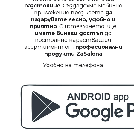
разстояние
. Създадохме мобилно
приложение през което
да
Пила за нокти
пазарувате лесно, удобно и
приятно
. С изтеглянето, ще
имате винаги достъп
до
постоянно нарастващия
асортимент от
професионални
БЕЗПЛАТНО
продукти
ZaSalona
Удобно на телефона
Пила за полиране на нокти
БЕЗПЛАТНО
Етерично масло 10ml