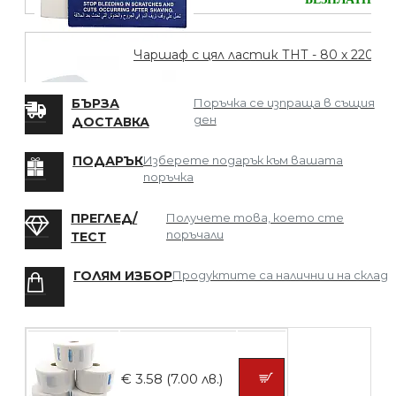
Чаршаф с цял ластик ТНТ - 80 х 220
БЪРЗА
Поръчка се изпраща в същия
ден
ДОСТАВКА
БЕЗПЛАТНО
ПОДАРЪК
Изберете подарък към вашата
поръчка
Мрежа за Коса
ПРЕГЛЕД/
Получете това, което сте
поръчали
ТЕСТ
ГОЛЯМ ИЗБОР
Продуктите са налични и на склад
БЕЗПЛАТНО
Четка за боядисване
€ 3.58 (7.00 лв.)