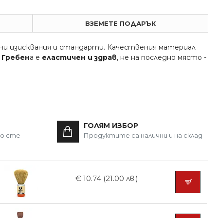
ВЗЕМЕТЕ ПОДАРЪК
и изисквания и стандарти. Качествения материал
.
Гребен
а е
еластичен и здрав
, не на последно място -
ГОЛЯМ ИЗБОР
то сте
Продуктите са налични и на склад
€ 10.74 (21.00 лв.)