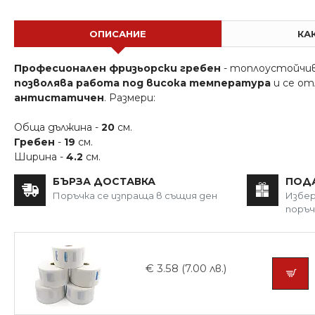
ОПИСАНИЕ
КА
Професионален фризьорски гребен
- топлоустойчив
позволява работа под висока температура
и се от
антистатичен
. Размери:
Обща дължина -
20
см.
Гребен
-
19
см.
Ширина -
4.2
см.
БЪРЗА ДОСТАВКА
ПОД
Поръчка се изпраща в същия ден
Избер
поръч
€ 3.58 (7.00 лв.)