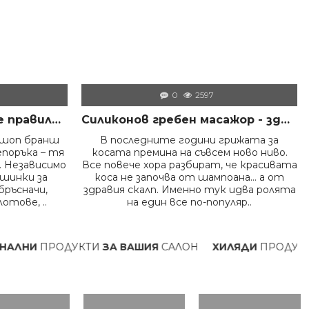
0
2597
Как да дезинфекцираме правилно инструментите във фризьорски салон – пълно професионално ръководство
Силиконов гребен масажор - здрава коса и скалп
ршоп бранш
В последните години грижата за
епоръка – тя
косата премина на съвсем ново ниво.
 Независимо
Все повече хора разбират, че красивата
ашинки за
коса не започва от шампоана… а от
бръсначи,
здравия скалп. Именно тук идва ролята
отове, ..
на един все по-популяр..
ЛНИ
ПРОДУКТИ
ЗА ВАШИЯ
САЛОН
ХИЛЯДИ
ПРОДУКТИ