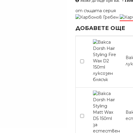
-
Пон
Може да бъде при вас
от същата серия
ДОБАВЕТЕ ОЩЕ
Вак
лук
Вак
ес