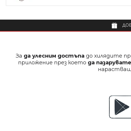
ДОБ
За
да улесним достъпа
до хилядите пр
приложение през което
да пазарувате
нараства