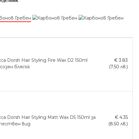
еделник
са Dorsh Hair Styling Fire Wax D2 150ml
€ 3.83
созен блясък
(7.50 лв.)
са Dorsh Hair Styling Matt Wax D5 150ml за
€ 4.35
тествен вид
(8.50 лв.)