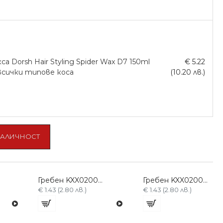
са Dorsh Hair Styling Spider Wax D7 150ml
€ 5.22
всички типове коса
(10.20 лв.)
НАЛИЧНОСТ
Гребен KXX0200-L
Гребен KXX0200-Z
€ 1.43 (2.80 лв.)
€ 1.43 (2.80 лв.)