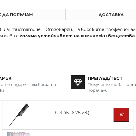
К ДА ПОРЪЧАМ
ДОСТАВКА
 и антистатичен. Отговарящ на високите професионалн
личава с
голяма устойчивост на химически вещества
АРЪК
ПРЕГЛЕД/ТЕСТ
ете подарък към вашата
Получете това, кое
ка
поръчали
€ 3.45 (6.75 лв.)