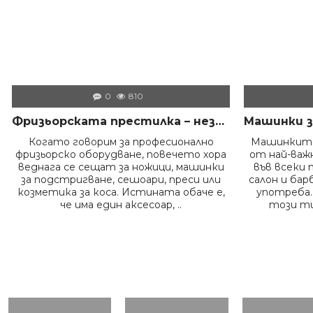
0
810
Фризьорската престилка – незаменимият помощник на всеки професионалист в салона
Когато говорим за професионално
Машинките
фризьорско оборудване, повечето хора
от най-ва
веднага се сещат за ножици, машинки
във всеки 
за подстригване, сешоари, преси или
салон и бар
козметика за коса. Истината обаче е,
употреба.
че има един аксесоар, ..
този ти