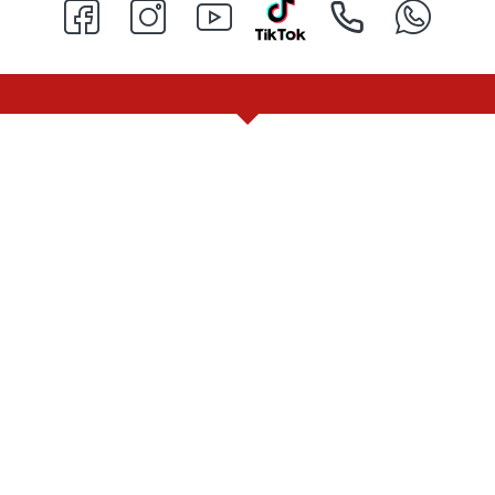
МБИНАЦИЯ ОТ ПРОДУКТИ С НАМАЛЕНИЕ + СПЕЦИАЛНИ ОФЕ
ПРОФЕСИОНАЛЕН ГЕЛ ЗА БРЪСНЕНЕ 1000 ML + БРЪСНАЧ ЗА ЕДНОКРАТНИ НОЖЧЕТА + БРЪСНАРСКИ НОЖЧЕТА ASTRA - 5БР
МАСКА ЗА ЛИЦЕ С ГЛИНА DORSH + ПОЧИСТВАЩА ЧЕРНА МАСКА ЗА ЛИЦЕ DORSH
€ 8.80 (17.21 лв.)
€ 9.50 (18.58 лв.)