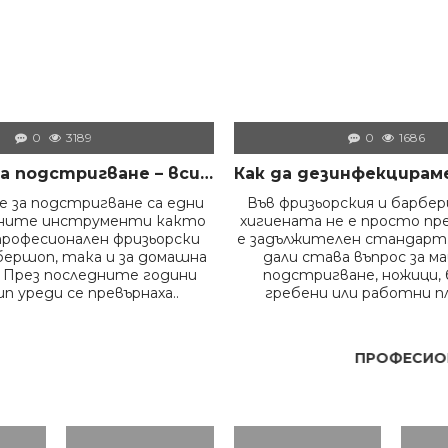
0
3189
0
1686
Машинки за подстригване – всичко, което трябва да знаем преди да изберем правилния модел
 за подстригване са едни
Във фризьорския и барбе
жните инструменти както
хигиената не е просто пр
професионален фризьорски
е задължителен стандарт.
бершоп, така и за домашна
дали става въпрос за м
 През последните години
подстригване, ножици, 
п уреди се превърнаха..
гребени или работни пл
ПРОФЕСИОНА