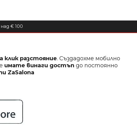
над € 100
на клик разстояние
. Създадохме мобилно
ще
имате винаги достъп
до постоянно
кти
ZaSalona