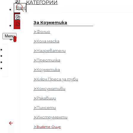
КАТЕГОРИИ
Вход
Регистрация
За Козметика
Регистрация
Фолио
0 продукта - € 0.00 (0.00 лв.)
Menu
0
Кола маска
Нагреватели
Престилка
Козметика
Ключ Преса за туби
Консумативи
Ръкавици
Пинсети
Инструменти
Вижте Още