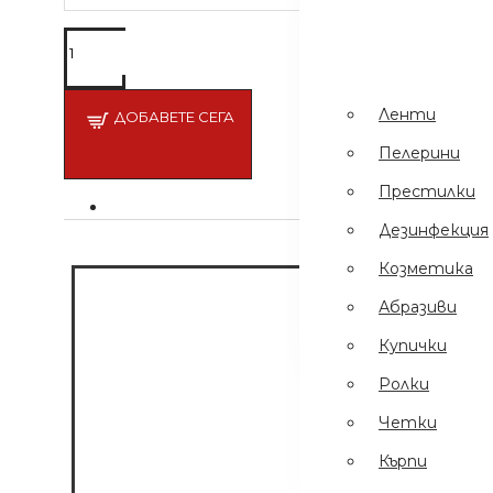
Пинсети
.
Шампоани
Престилки
Ленти
ДОБАВЕТЕ СЕГА
Дезинфекция
Пелерини
Еднократни
Престилки
Ръкавици
Дезинфекция
Ел Уреди
Козметика
Кърпи
Абразиви
Четки
Купички
Ролки
Четки
Кърпи