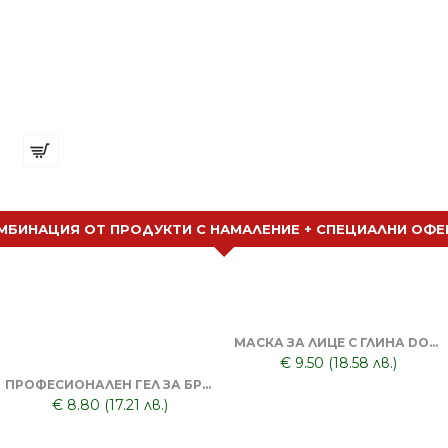
Фризьорски Гребен TRINA
€ 1.64 (3.20 лв.)
МБИНАЦИЯ ОТ ПРОДУКТИ С НАМАЛЕНИЕ + СПЕЦИАЛНИ ОФЕ
МАСКА ЗА ЛИЦЕ С ГЛИНА DORSH + ПОЧИСТВАЩА ЧЕРНА МАСКА ЗА ЛИЦЕ DORSH
€ 9.50 (18.58 лв.)
ПРОФЕСИОНАЛЕН ГЕЛ ЗА БРЪСНЕНЕ 1000 ML + БРЪСНАЧ ЗА ЕДНОКРАТНИ НОЖЧЕТА + БРЪСНАРСКИ НОЖЧЕТА ASTRA - 5БР
€ 8.80 (17.21 лв.)