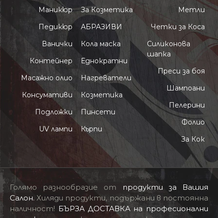
Маникюр
За Козметика
Метли
Педикюр
АБРАЗИВИ
Четки за Коса
Ванички
Кола маска
Силиконова
шапка
Контейнер
Еднократни
Преси за боя
Масажно олио
Нагреватели
Шампоани
Консумативи
Козметика
Пелерини
Подложки
Пинсети
Фолио
UV лампи
Кърпи
За Кок
Голямо разнообразие от
продукти за Вашия
Салон
.
Хиляди продукти, подържани в постоянна
наличност!
БЪРЗА ДОСТАВКА на професионални