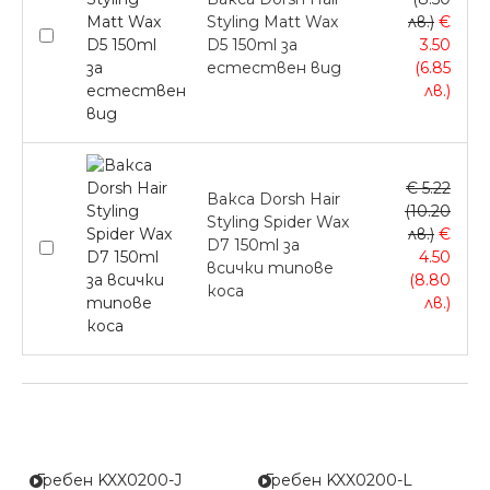
Styling Matt Wax
лв.)
€
D5 150ml за
3.50
естествен вид
(6.85
лв.)
€ 5.22
Вакса Dorsh Hair
(10.20
Styling Spider Wax
лв.)
€
D7 150ml за
4.50
всички типове
(8.80
коса
лв.)
Гребен KXX0200-J
Гребен KXX0200-L