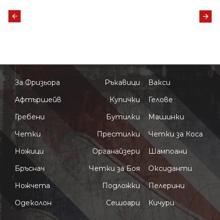
За Фризьора
Ръкавици
Вакси
Афтършейв
Купички
Гелове
Гребени
Бутилки
Машинки
Четки
Престилки
Четки за Коса
Ножици
Органайзери
Шампоани
Бръснач
Четки за Боя
Оксиданти
Ножчета
Подложки
Пелерини
Одеколон
Сешоари
Кичури