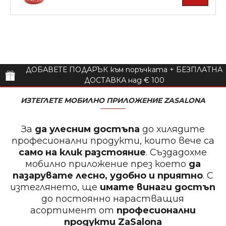
ДОБАВЕТЕ ПОДАРЪК към поръчката + БЕЗПЛАТНА
ДОСТАВКА над € 100
ИЗТЕГЛЕТЕ МОБИЛНО ПРИЛОЖЕНИЕ ZASALONA
За
да улесним достъпа
до хилядите
професионални продукти, които вече са
само на клик разстояние
. Създадохме
мобилно приложение през което
да
пазарувате лесно, удобно и приятно
. С
изтеглянето, ще
имате винаги достъп
до постоянно нарастващия
асортимент от
професионални
продукти
ZaSalona