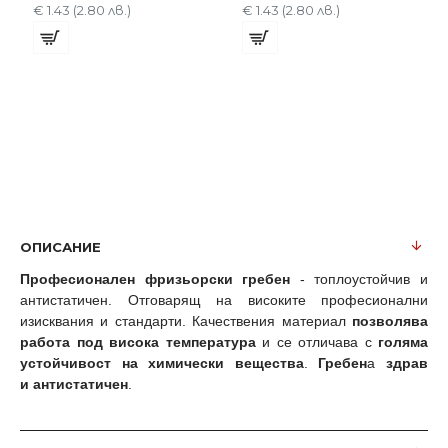
€ 1.43 (2.80 лв.)
€ 1.43 (2.80 лв.)
сантиметри
ОПИСАНИЕ
Професионален фризьорски гребен
- топлоустойчив и
антистатичен. Отговарящ на високите професионални
изисквания и стандарти. Качествения материал
позволява
работа под висока температура
и се отличава с
голяма
устойчивост на химически вещества
.
Гребен
а
здрав
и
антистатичен
.