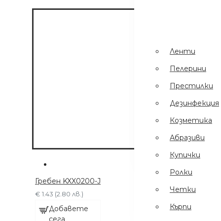
Пинсети
.
Шампоани
Престилки
Ленти
Дезинфекция
Пелерини
Еднократни
Престилки
Ръкавици
Дезинфекция
Ел Уреди
Козметика
Кърпи
Абразиви
Четки
Купички
Ролки
Гребен KXX0200-J
Четки
€ 1.43 (2.80 лв.)
Кърпи
Добавете
сега