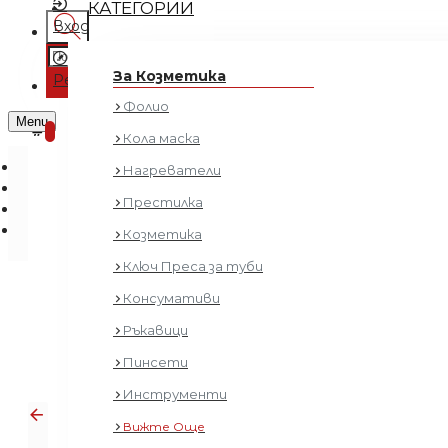
КАТЕГОРИИ
Вход
Регистрация
За Козметика
Регистрация
Фолио
0 продукта - € 0.00 (0.00 лв.)
Menu
0
Кола маска
Нагреватели
Престилка
Козметика
Ключ Преса за туби
Консумативи
Фризьорс
Ръкавици
Пинсети
Инструменти
Вижте Още