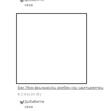
сега
Бял 19см фризьорски гребен със сантиметри
€ 2.15 (4.20 лв.)
Добавете
сега