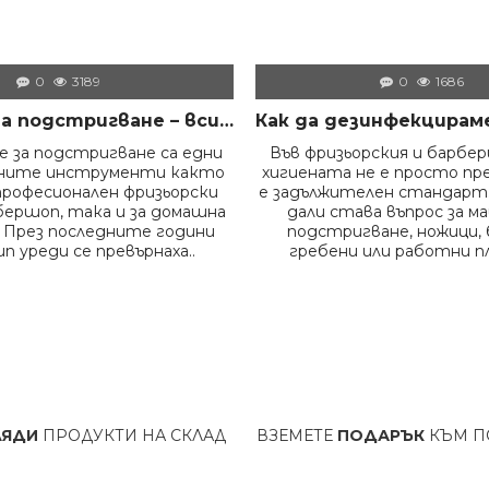
0
3189
0
1686
Машинки за подстригване – всичко, което трябва да знаем преди да изберем правилния модел
 за подстригване са едни
Във фризьорския и барбе
жните инструменти както
хигиената не е просто пр
професионален фризьорски
е задължителен стандарт.
бершоп, така и за домашна
дали става въпрос за м
 През последните години
подстригване, ножици, 
п уреди се превърнаха..
гребени или работни пл
ДУКТИ НА СКЛАД
ВЗЕМЕТЕ
ПОДАРЪК
КЪМ ПОРЪЧКАТА