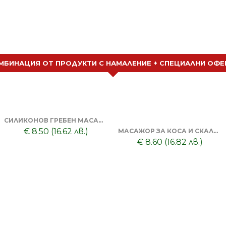
МБИНАЦИЯ ОТ ПРОДУКТИ С НАМАЛЕНИЕ + СПЕЦИАЛНИ ОФЕ
СИЛИКОНОВ ГРЕБЕН МАСАЖОР + ТОНИК ЗА КОСА DORSH
€ 8.50 (16.62 лв.)
МАСАЖОР ЗА КОСА И СКАЛП + DORSH SILVER - ШАМПОАН ПРОТИВ ОРАНЖЕВО ЛИЛАВО 500 МЛ
€ 8.60 (16.82 лв.)