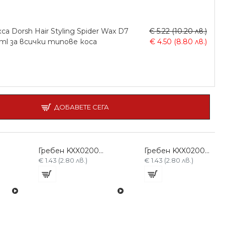
са Dorsh Hair Styling Spider Wax D7
€ 5.22 (10.20 лв.)
ml за всички типове коса
€ 4.50 (8.80 лв.)
ДОБАВЕТЕ СЕГА
Гребен KXX0200-L
Гребен KXX0200-Z
€ 1.43 (2.80 лв.)
€ 1.43 (2.80 лв.)