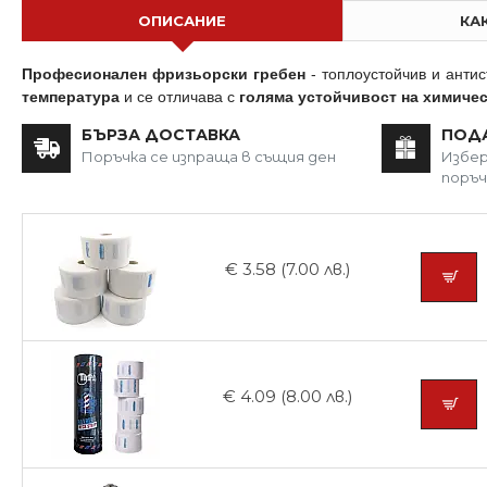
ОПИСАНИЕ
КА
Професионален фризьорски гребен
- топлоустойчив и анти
температура
и се отличава с
голяма устойчивост на химиче
БЪРЗА ДОСТАВКА
ПОД
Поръчка се изпраща в същия ден
Избер
поръч
€ 3.58 (7.00 лв.)
€ 4.09 (8.00 лв.)