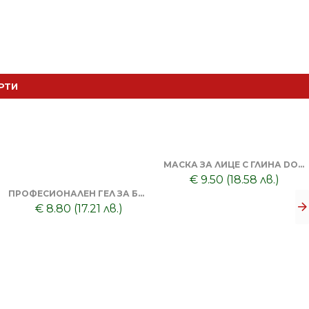
РТИ
МАСКА ЗА ЛИЦЕ С ГЛИНА DORSH + ПОЧИСТВАЩА ЧЕРНА МАСКА ЗА ЛИЦЕ DORSH
€ 9.50 (18.58 лв.)
ПРОФЕСИОНАЛЕН ГЕЛ ЗА БРЪСНЕНЕ 1000 ML + БРЪСНАЧ ЗА ЕДНОКРАТНИ НОЖЧЕТА + БРЪСНАРСКИ НОЖЧЕТА ASTRA - 5БР
€ 8.80 (17.21 лв.)