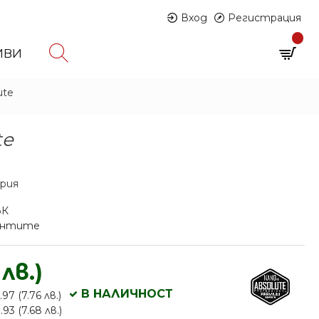
Вход
Регистрация
0
ИВИ
0 продукта - € 0.00 (0.00 лв.)
ute
te
ария
ЪК
иантите
 лв.)
В НАЛИЧНОСТ
97 (7.76 лв.)
93 (7.68 лв.)