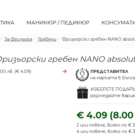
ЕТИКА
МАНИКЮР / ПЕДИКЮР
КОНСУМАТ
За Фризьора
Гребени
Фризьорски гребен NANO absol
ризьорски гребен NANO absolu
ПРЕДСТАВИТЕЛ
на марката в Бълг
ИЗБЕРЕТЕ ПОДАР
разгледайте вар
€ 4.09 (8.00
2 или повече, всяко по € 3.
4 или повече, всяко по € 3.