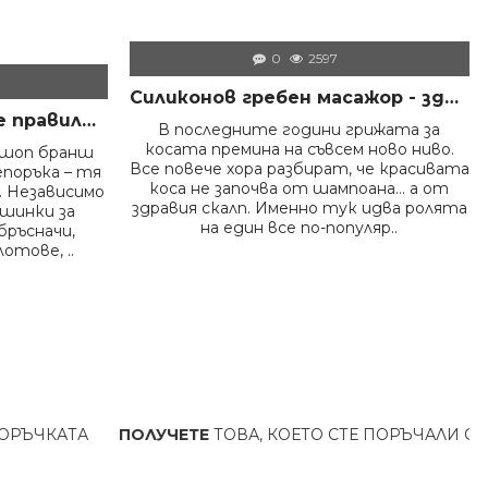
0
2597
Силиконов гребен масажор - здрава коса и скалп
Как да дезинфекцираме правилно инструментите във фризьорски салон – пълно професионално ръководство
В последните години грижата за
косата премина на съвсем ново ниво.
ршоп бранш
Все повече хора разбират, че красивата
епоръка – тя
коса не започва от шампоана… а от
 Независимо
здравия скалп. Именно тук идва ролята
ашинки за
на един все по-популяр..
бръсначи,
отове, ..
ПОЛУЧЕТЕ
ТОВА, КОЕТО СТЕ ПОРЪЧАЛИ
С
БЪРЗА ДО