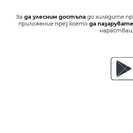
За
да улесним достъпа
до хилядите пр
приложение през което
да пазарувате
нараства
Фризьорски гребен NANO absolute
€ 4.09 (8.00 лв.)