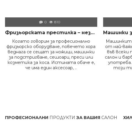
0
810
Фризьорската престилка – незаменимият помощник на всеки професионалист в салона
Когато говорим за професионално
Машинките
фризьорско оборудване, повечето хора
от най-ва
веднага се сещат за ножици, машинки
във всеки 
за подстригване, сешоари, преси или
салон и бар
козметика за коса. Истината обаче е,
употреба.
че има един аксесоар, ..
този ти
СИОНАЛНИ
ПРОДУКТИ
ЗА ВАШИЯ
САЛОН
ХИЛЯДИ
ПРО