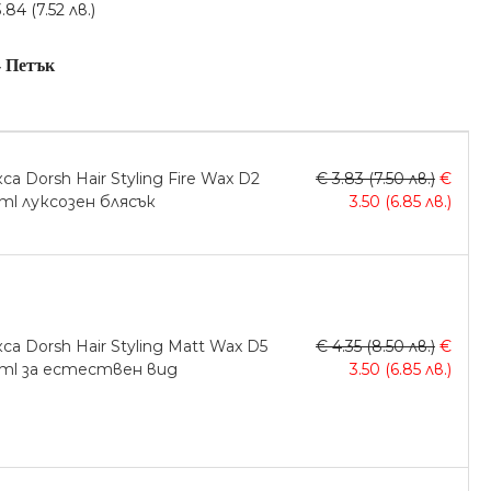
84 (7.52 лв.)
-
Петък
са Dorsh Hair Styling Fire Wax D2
€ 3.83 (7.50 лв.)
€
ml луксозен блясък
3.50 (6.85 лв.)
са Dorsh Hair Styling Matt Wax D5
€ 4.35 (8.50 лв.)
€
0ml за естествен вид
3.50 (6.85 лв.)