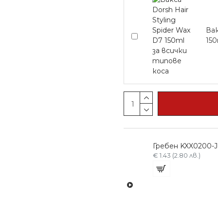
Вак
150
Бял 19см фризьорски гребен със сантиметри
Бял 24см фризьорски гребен със сантиметри
Гребен KXX0200-J
€ 2.56 (5.00 лв.)
€ 1.43 (2.80 лв.)