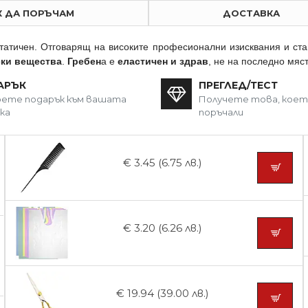
К ДА ПОРЪЧАМ
ДОСТАВКА
статичен. Отговарящ на високите професионални изисквания и ст
ски вещества
.
Гребен
а е
еластичен и здрав
, не на последно мяс
АРЪК
ПРЕГЛЕД/ТЕСТ
ете подарък към вашата
Получете това, кое
ка
поръчали
€ 3.45 (6.75 лв.)
€ 3.20 (6.26 лв.)
€ 19.94 (39.00 лв.)