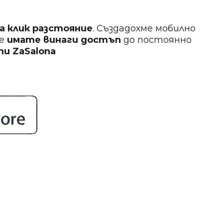
на клик разстояние
. Създадохме мобилно
ще
имате винаги достъп
до постоянно
кти
ZaSalona