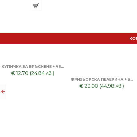
КО
КУПИЧКА ЗА БРЪСНЕНЕ + ЧЕТКА ЗА БРЪСНЕНЕ
€ 12.70 (24.84 лв.)
ФРИЗЬОРСКА ПЕЛЕРИНА + БУТИЛКА/ПРЪСКАЛКА + КАРБОНОВ ГРЕБЕН + НОЖИЦА 6 SCULPTO EUROSTIL
€ 23.00 (44.98 лв.)