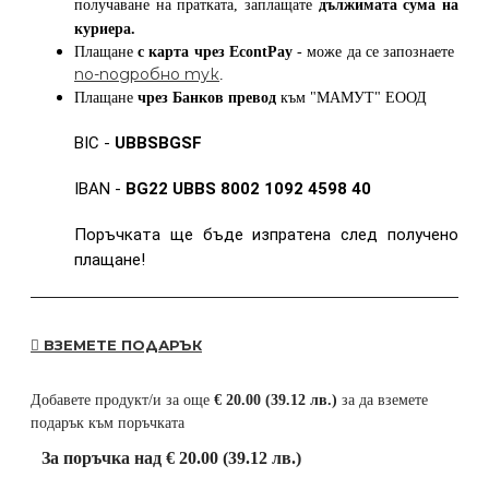
получаване на пратката, заплащате
дължимата сума на
куриера.
Плащане
с карта
чрез
EcontPay
- може да се запознаете
по-подробно тук
.
Плащане
чрез Банков превод
към
"МАМУТ" ЕООД
BIC -
UBBSBGSF
IBAN -
BG22 UBBS 8002 1092 4598 40
Поръчката ще бъде изпратена след получено
плащане!
ВЗЕМЕТЕ ПОДАРЪК
Добавете продукт/и за още
€ 20.00 (39.12 лв.)
за да вземете
подарък към поръчката
За поръчка над € 20.00 (39.12 лв.)