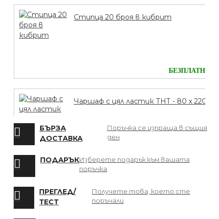
Стипца 20 броя в кибрит
БЕЗПЛАТНО
Чаршаф с цял ластик ТНТ - 80 х 220
БЪРЗА
Поръчка се изпраща в същия
ден
ДОСТАВКА
БЕЗПЛАТНО
ПОДАРЪК
Изберете подарък към вашата
поръчка
Мрежа за Коса
ПРЕГЛЕД/
Получете това, което сте
поръчали
ТЕСТ