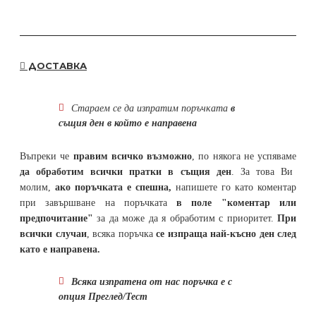
ДОСТАВКА
Стараем се да
изпратим поръчката
в
същия ден в който е направена
Въпреки че
правим всичко възможно
, по някога не успяваме
да обработим всички пратки в същия ден
. За това Ви
молим,
ако поръчката е спешна,
напишете го като коментар
при завършване на поръчката
в поле "коментар или
предпочитание"
за да може да я обработим с приоритет.
При
всички случаи
, всяка поръчка
се изпраща най-късно ден след
като е направена.
Всяка изпратена от нас поръчка е с
опция Преглед/Тест