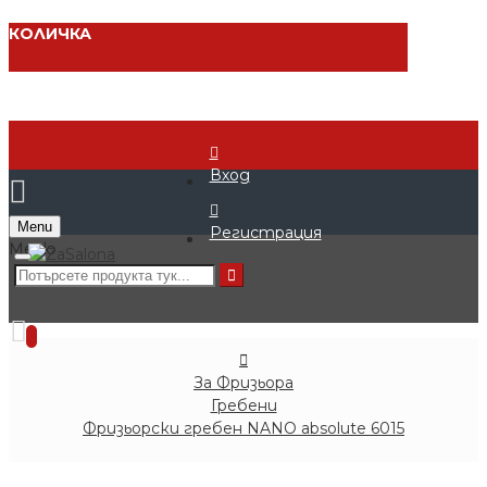
КОЛИЧКА
Вход
Menu
Регистрация
0 продукта - € 0.00 (0.00 лв.)
0
За Фризьора
Гребени
Фризьорски гребен NANO absolute 6015