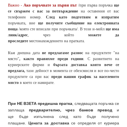
Важно -
Ако поръчвате за първи път
/при първа поръчка
ще
се свържем с вас за потвърждение
на оставения от вас
телефонен номер
.
След като подготвим и изпратим
поръчката,
вие
ще получите съобщение на електронната
поща
/която сте вписали при поръчката/. В този и-мейл
ще има
линк/адрес
, чрез който
можете да
проследите
местонахождението на
пратката
.
Към днешна дата
не предлагаме разнос
на продуктите "на
място"
, както правихме преди години
. С развитието на
куриерските фирми и
бързата доставка която вече се
предлага,
тази дейност в момента се обезсмисля и
все по-често
продуктите са при вас
преди нашия график за населеното
място
в което се намирате.
При НЕ ВЗЕТА предишна пратка
,
следващата поръчка се
заплаща
предварително, чрез банков превод
и
ще бъде изпълнена след като бъде получено
плащане.
Цената за доставка
се определя от куриера