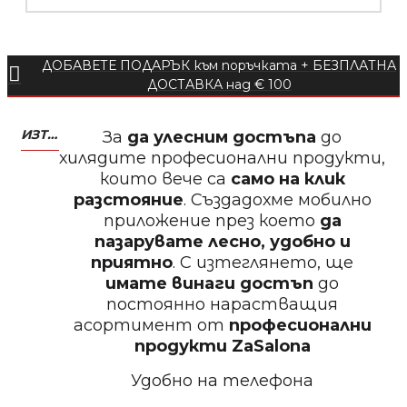
ДОБАВЕТЕ ПОДАРЪК към поръчката + БЕЗПЛАТНА
БЕЗПЛАТНО
ДОСТАВКА над € 100
Пила тип ренде 2в1
ИЗТЕГЛЕТЕ МОБИЛНО ПРИЛОЖЕНИЕ ZASALONA
За
да улесним достъпа
до
хилядите професионални продукти,
които вече са
само на клик
разстояние
. Създадохме мобилно
приложение през което
да
БЕЗПЛАТНО
пазарувате лесно, удобно и
приятно
. С изтеглянето, ще
Пила за нокти 12cm
имате винаги достъп
до
постоянно нарастващия
асортимент от
професионални
продукти
ZaSalona
Удобно на телефона
БЕЗПЛАТНО