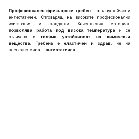
Професионален фризьорски гребен
- топлоустойчив и
антистатичен. Отговарящ на високите професионални
изисквания и стандарти. Качествения материал
позволява работа под висока температура
и се
отличава с
голяма устойчивост на химически
вещества
.
Гребен
а е
еластичен и здрав
, не на
последно място -
антистатичен
.