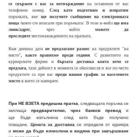
се свържем с вас за потвърждение
на оставения от вас
телефонен номер
.
След като подготвим и изпратим
поръчката,
вие
ще получите съобщение на електронната
поща
/която сте вписали при поръчката/. В този и-мейл
ще има
линк/адрес
, чрез който
можете да
проследите
местонахождението на
пратката
.
Към днешна дата
не предлагаме разнос
на продуктите "на
място"
, както правихме преди години
. С развитието на
куриерските фирми и
бързата доставка която вече се
предлага,
тази дейност в момента се обезсмисля и
все по-често
продуктите са при вас
преди нашия график за населеното
място
в което се намирате.
При НЕ ВЗЕТА предишна пратка
,
следващата поръчка се
заплаща
предварително, чрез банков превод
и
ще бъде изпълнена след като бъде получено
плащане.
Цената за доставка
се определя от куриера
и
може да бъде изчислена и видяна при завършване