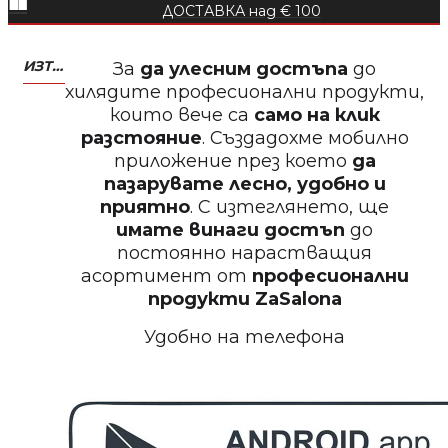
Пила за нокти
ДОСТАВКА над € 100
ИЗТЕГЛЕТЕ МОБИЛНО ПРИЛОЖЕНИЕ ZASALONA
За
да улесним достъпа
до
хилядите професионални продукти,
които вече са
само на клик
БЕЗПЛАТНО
разстояние
. Създадохме мобилно
приложение през което
да
Пила за нокти
пазарувате лесно, удобно и
приятно
. С изтеглянето, ще
имате винаги достъп
до
постоянно нарастващия
асортимент от
професионални
БЕЗПЛАТНО
продукти
ZaSalona
Удобно на телефона
Пила за полиране на нокти