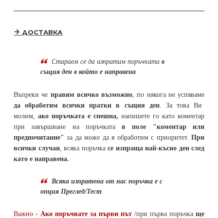
ДОСТАВКА
Стараем се да
изпратим поръчката
в
същия ден в който е направена
Въпреки че
правим всичко възможно
, по някога не успяваме
да обработим всички пратки в същия ден
. За това Ви
молим,
ако поръчката е спешна,
напишете го като коментар
при завършване на поръчката
в поле "коментар или
предпочитание"
за да може да я обработим с приоритет.
При
всички случаи
, всяка поръчка
се изпраща най-късно ден след
като е направена.
Всяка изпратена от нас поръчка е с
опция Преглед/Тест
Важно -
Ако поръчвате за първи път
/при първа поръчка
ще