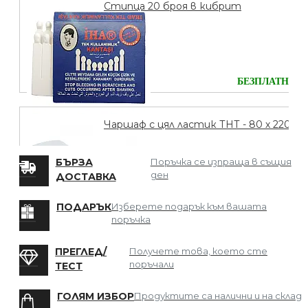
Стипца 20 броя в кибрит
БЕЗПЛАТНО
Чаршаф с цял ластик ТНТ - 80 х 220
БЪРЗА
Поръчка се изпраща в същия
ден
ДОСТАВКА
БЕЗПЛАТНО
ПОДАРЪК
Изберете подарък към вашата
поръчка
Мрежа за Коса
ПРЕГЛЕД/
Получете това, което сте
поръчали
ТЕСТ
ГОЛЯМ ИЗБОР
Продуктите са налични и на склад