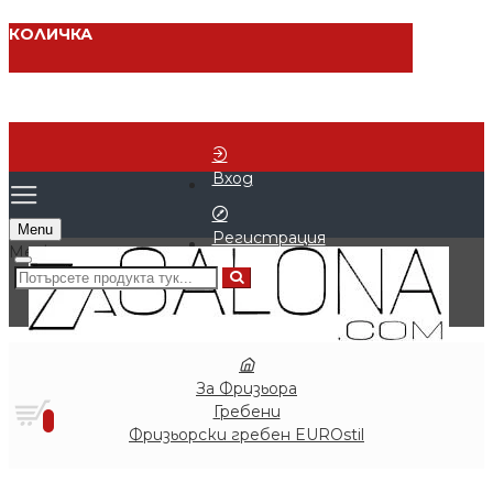
КОЛИЧКА
Вход
Menu
Регистрация
0 продукта - € 0.00 (0.00 лв.)
За Фризьора
Гребени
0
Фризьорски гребен EUROstil