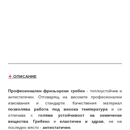
ОПИСАНИЕ
Професионален фризьорски гребен
- топлоустойчив и
антистатичен. Отговарящ на високите професионални
изисквания и стандарти. Качествения материал
позволява работа под висока температура
и се
отличава с
голяма устойчивост на химически
вещества
.
Гребен
а е
еластичен и здрав
, не на
последно място -
антистатичен
.