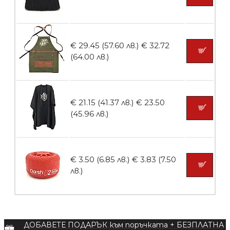
БЕЗПЛАТНО
€ 29.45 (57.60 лв.)
€ 32.72
Пила тип ренде 2в1
(64.00 лв.)
€ 21.15 (41.37 лв.)
€ 23.50
БЕЗПЛАТНО
(45.96 лв.)
Пила за нокти 12cm
€ 3.50 (6.85 лв.)
€ 3.83 (7.50
лв.)
БЕЗПЛАТНО
ДОБАВЕТЕ ПОДАРЪК към поръчката + БЕЗПЛАТНА