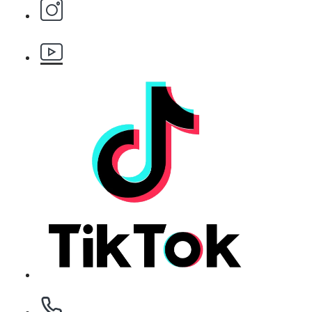
Бръснарски ножчета Astra - 5бр.
БЕЗПЛАТНО
Клипс тип щъркел 1 брой
БЕЗПЛАТНО
Клипс тип щъркел 1 брой