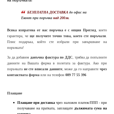
на поръчката!
БЕЗПЛАТНА ДОСТАВКА
до офис на
Еконт при поръчка
над 200лв.
Всяка изпратена от нас поръчка е с опция Преглед
, което
гарантира, че
ще получите точно това, което сте поръчали
.
Плюс подаръка, който сте избрали при завършване на
поръчката!
За да добавим
данъчна фактура по ДДС
, трябва да попълните
данните на Вашата фирма в полетата за фактура. Ако при
поръчката
не сте вписали данните
, може да го направите
чрез
контактната форма
или на телефон
089 77 55 396
Плащане
Плащане при доставка
чрез наложен платеж/ППП - при
получаване на пратката, заплащате
дължимата сума на
куриера.