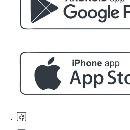
БЕЗПЛАТНО
Етерично масло 10ml
БЕЗПЛАТНО
За поръчка над € 40.00 (78.23 лв.)
Стипца 20 броя в кибрит
БЕЗПЛАТНО