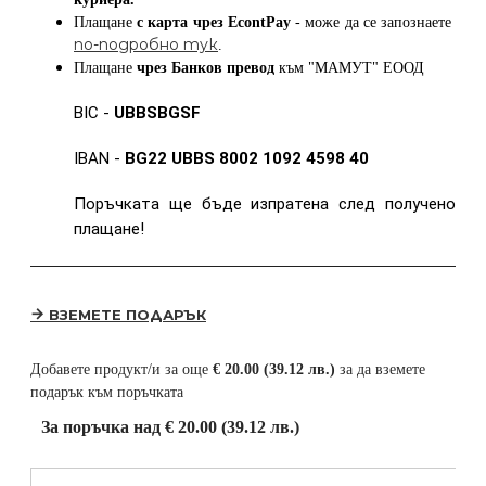
Плащане
с карта
чрез
EcontPay
- може да се запознаете
по-подробно тук
.
Плащане
чрез Банков превод
към
"МАМУТ" ЕООД
BIC -
UBBSBGSF
IBAN -
BG22 UBBS 8002 1092 4598 40
Поръчката ще бъде изпратена след получено
плащане!
ВЗЕМЕТЕ ПОДАРЪК
Добавете продукт/и за още
€ 20.00 (39.12 лв.)
за да вземете
подарък към поръчката
За поръчка над € 20.00 (39.12 лв.)