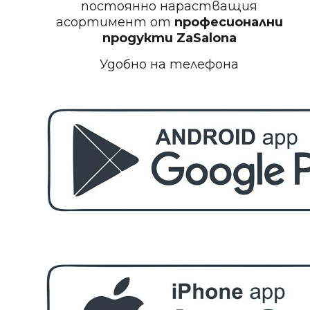
постоянно нарастващия
асортимент от
професионални
БЕЗПЛАТНО
продукти
ZaSalona
Удобно на телефона
Пила за полиране на нокти
БЕЗПЛАТНО
Етерично масло 10ml
БЕЗПЛАТНО
За поръчка над € 40.00 (78.23 лв.)