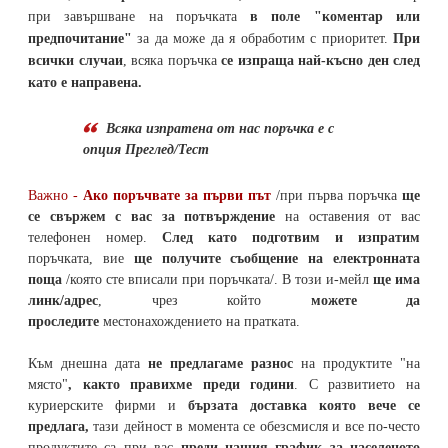
при завършване на поръчката
в поле "коментар или
предпочитание"
за да може да я обработим с приоритет.
При
всички случаи
, всяка поръчка
се изпраща най-късно ден след
като е направена.
Всяка изпратена от нас поръчка е с
опция Преглед/Тест
Важно -
Ако поръчвате за първи път
/при първа поръчка
ще
се свържем с вас за потвърждение
на оставения от вас
телефонен номер
.
След като подготвим и изпратим
поръчката,
вие
ще получите съобщение на електронната
поща
/която сте вписали при поръчката/. В този и-мейл
ще има
линк/адрес
, чрез който
можете да
проследите
местонахождението на
пратката
.
Към днешна дата
не предлагаме разнос
на продуктите "на
място"
, както правихме преди години
. С развитието на
куриерските фирми и
бързата доставка която вече се
предлага,
тази дейност в момента се обезсмисля и
все по-често
продуктите са при вас
преди нашия график за населеното