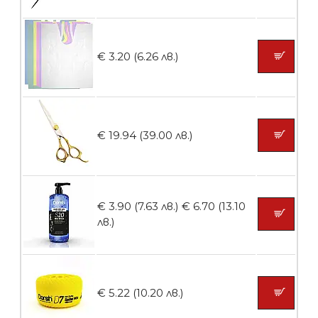
БЕЗПЛАТНО
Ваничка за маникюр BMSPA1C
€ 3.20 (6.26 лв.)
БЕЗПЛАТНО
€ 19.94 (39.00 лв.)
Пила тип ренде
€ 3.90 (7.63 лв.)
€ 6.70 (13.10
лв.)
БЕЗПЛАТНО
€ 5.22 (10.20 лв.)
Пила тип ренде 2в1