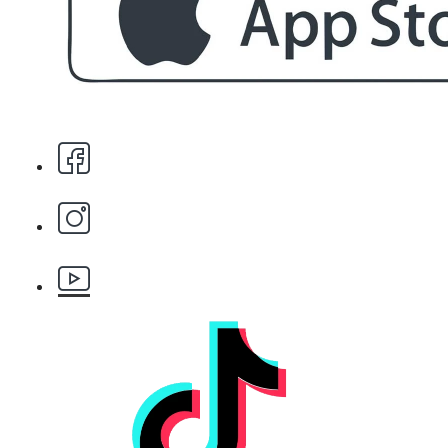
Стипца 20 броя в кибрит
БЕЗПЛАТНО
Бръснарски ножчета Astra - 5бр.
БЕЗПЛАТНО
Клипс тип щъркел 1 брой