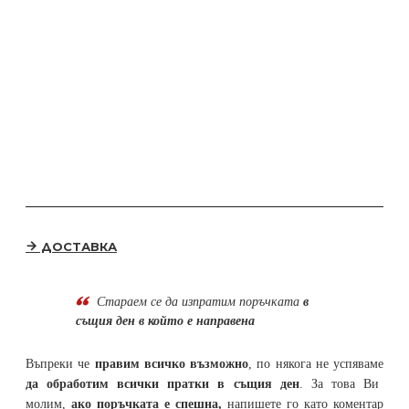
ДОСТАВКА
Стараем се да
изпратим поръчката
в
същия ден в който е направена
Въпреки че
правим всичко възможно
, по някога не успяваме
да обработим всички пратки в същия ден
. За това Ви
молим,
ако поръчката е спешна,
напишете го като коментар