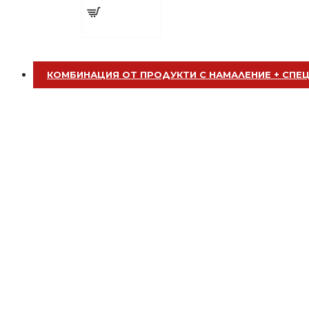
Добавете
Четка за боядисване
сега
КОМБИНАЦИЯ ОТ ПРОДУКТИ С НАМАЛЕНИЕ + СПЕ
БЕЗПЛАТНО
Четка за боядисване
БЕЗПЛАТНО
Пила за нокти