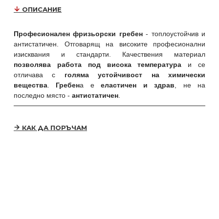
ОПИСАНИЕ
Професионален фризьорски гребен
- топлоустойчив и
антистатичен. Отговарящ на високите професионални
изисквания и стандарти. Качествения материал
позволява работа под висока температура
и се
отличава с
голяма устойчивост на химически
вещества
.
Гребен
а е
еластичен и здрав
, не на
последно място -
антистатичен
.
КАК ДА ПОРЪЧАМ