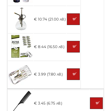
Контейнери за сваляне на гел лак 10
броя
€ 10.74 (21.00 лв.)
БЕЗПЛАТНО
Контейнери за сваляне на гел лак 5
€ 8.44 (16.50 лв.)
броя
БЕЗПЛАТНО
€ 3.99 (7.80 лв.)
Пластмасови предпазители за лак
€ 3.45 (6.75 лв.)