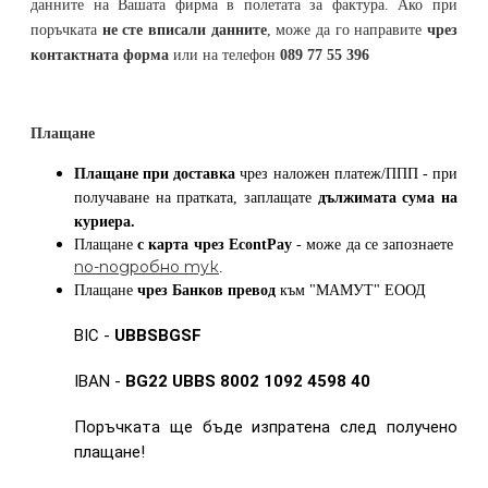
данните на Вашата фирма в полетата за фактура. Ако при
поръчката
не сте вписали данните
, може да го направите
чрез
контактната форма
или на телефон
089 77 55 396
Плащане
Плащане при доставка
чрез наложен платеж/ППП - при
получаване на пратката, заплащате
дължимата сума на
куриера.
Плащане
с карта
чрез
EcontPay
- може да се запознаете
по-подробно тук
.
Плащане
чрез Банков превод
към
"МАМУТ" ЕООД
BIC -
UBBSBGSF
IBAN -
BG22 UBBS 8002 1092 4598 40
Поръчката ще бъде изпратена след получено
плащане!