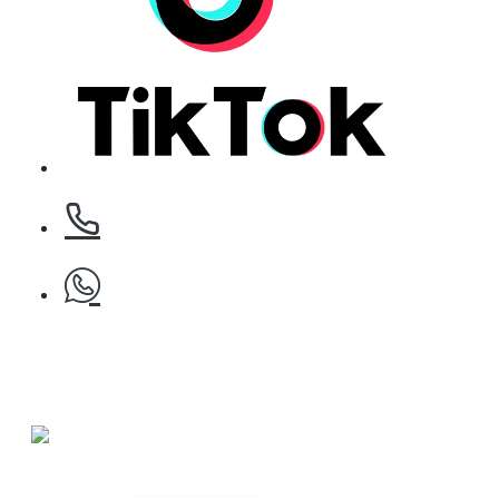
БЕЗПЛАТНО
Клипс тип щъркел 1 брой
БЕЗПЛАТНО
Клипс тип щъркел 1 брой
Фризьорски гребен EUROstil
БЕЗПЛАТНО
€ 1.18 (2.30
лв.)