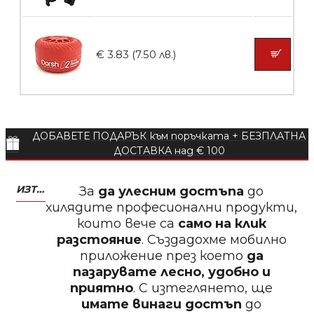
Пила за нокти 12cm
€ 3.83 (7.50 лв.)
БЕЗПЛАТНО
ДОБАВЕТЕ ПОДАРЪК към поръчката + БЕЗПЛАТНА
Пила за нокти
ДОСТАВКА над € 100
ИЗТЕГЛЕТЕ МОБИЛНО ПРИЛОЖЕНИЕ ZASALONA
За
да улесним достъпа
до
хилядите професионални продукти,
които вече са
само на клик
БЕЗПЛАТНО
разстояние
. Създадохме мобилно
приложение през което
да
Пила за нокти
пазарувате лесно, удобно и
приятно
. С изтеглянето, ще
имате винаги достъп
до