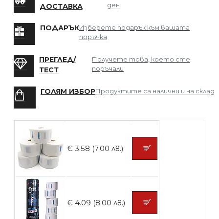
ден
ДОСТАВКА
БЕЗПЛАТНО
ПОДАРЪК
Изберете подарък към вашата
поръчка
Мрежа за Коса
ПРЕГЛЕД/
Получете това, което сте
поръчали
ТЕСТ
ГОЛЯМ ИЗБОР
Продуктите са налични и на склад
БЕЗПЛАТНО
Четка за боядисване
€ 3.58 (7.00 лв.)
БЕЗПЛАТНО
€ 4.09 (8.00 лв.)