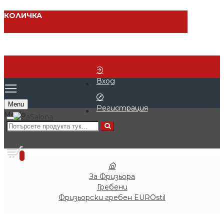
КОЛИЧКА
Вход
Menu
Регистрация
0 продукта - € 0.00 (0.00 лв.)
0
За Фризьора
Гребени
Фризьорски гребен EUROstil