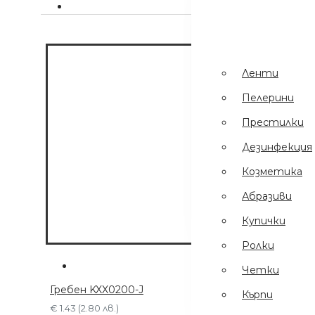
Пинсети
.
Шампоани
Престилки
Ленти
Дезинфекция
Пелерини
Еднократни
Престилки
Ръкавици
Дезинфекция
Ел Уреди
Козметика
Кърпи
Абразиви
Четки
Купички
Ролки
Четки
Гребен KXX0200-J
Кърпи
€ 1.43 (2.80 лв.)