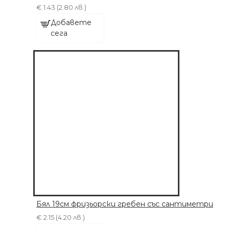
€ 1.43 (2.80 лв.)
Добавете
сега
Бял 19см фризьорски гребен със сантиметри
€ 2.15 (4.20 лв.)