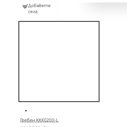
Добавете
сега
МАШИНКА С 6
ПРИСТАВКИ
€ 63.91 (125.00 лв.)
Гребен KXX0200-L