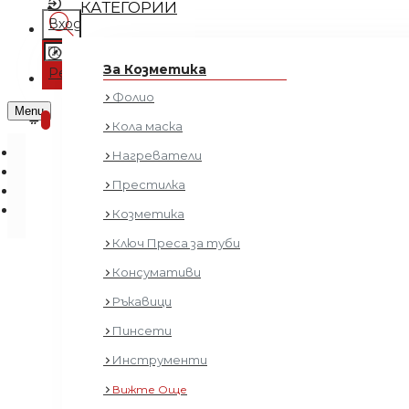
КАТЕГОРИИ
Вход
Регистрация
За Козметика
Регистрация
Фолио
0 продукта - € 0.00 (0.00 лв.)
Menu
0
Кола маска
Нагреватели
Престилка
Козметика
Ключ Преса за туби
Консумативи
Ръкавици
Пинсети
Инструменти
Вижте Още