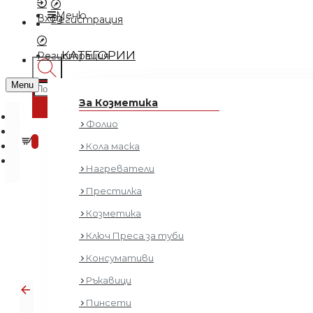
Меню
Вход
Регистрация
КАТЕГОРИИ
Регистрация
Menu
За Козметика
Фолио
0 продукта - € 0.00 (0.00 лв.)
0
Кола маска
Нагреватели
Престилка
Козметика
Ключ Преса за туби
Консумативи
Ръкавици
Пинсети