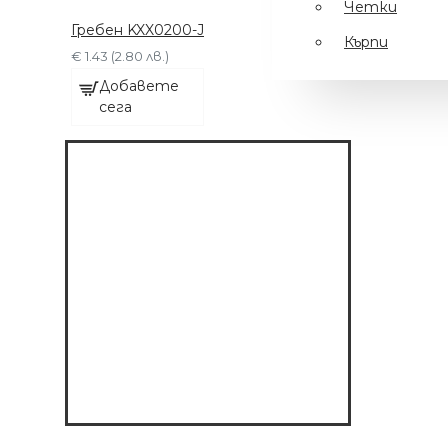
Четки
Гребен KXX0200-J
Кърпи
€ 1.43 (2.80 лв.)
Добавете
сега
МАШИНКА С 6