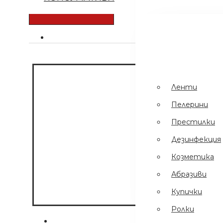
Ленти
Пинсети
.
Шампоани
Престилки
Ленти
Дезинфекция
Пелерини
Еднократни
Престилки
Ръкавици
Дезинфекция
Ел Уреди
Козметика
Кърпи
Абразиви
Четки
Купички
Ролки