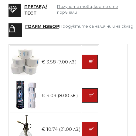
Мрежа за Коса
ПРЕГЛЕД/
Получете това, което сте
поръчали
ТЕСТ
ГОЛЯМ ИЗБОР
Продуктите са налични и на склад
БЕЗПЛАТНО
Четка за боядисване
€ 3.58 (7.00 лв.)
БЕЗПЛАТНО
€ 4.09 (8.00 лв.)
Контейнери за сваляне на гел лак 10
броя
€ 10.74 (21.00 лв.)