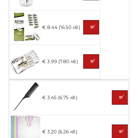
БЕЗПЛАТНО
Контейнери за сваляне на гел лак 5
€ 8.44 (16.50 лв.)
броя
БЕЗПЛАТНО
€ 3.99 (7.80 лв.)
Пластмасови предпазители за лак
€ 3.45 (6.75 лв.)
БЕЗПЛАТНО
Ваничка за маникюр BMSPA1C
€ 3.20 (6.26 лв.)