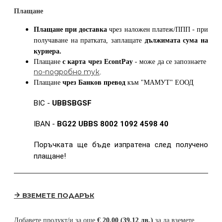
Плащане
Плащане при доставка
чрез наложен платеж/ППП - при
получаване на пратката, заплащате
дължимата сума на
куриера.
Плащане
с карта
чрез
EcontPay
- може да се запознаете
по-подробно тук
.
Плащане
чрез Банков превод
към
"МАМУТ" ЕООД
BIC -
UBBSBGSF
IBAN -
BG22 UBBS 8002 1092 4598 40
Поръчката ще бъде изпратена след получено
плащане!
ВЗЕМЕТЕ ПОДАРЪК
Добавете продукт/и за още
€ 20.00 (39.12 лв.)
за да вземете