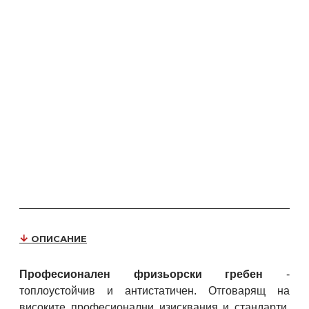
ОПИСАНИЕ
Професионален фризьорски гребен
-
топлоустойчив и антистатичен. Отговарящ на
високите професионални изисквания и стандарти.