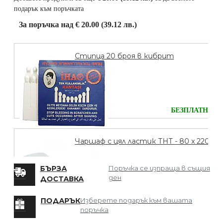
подарък към поръчката
За поръчка над € 20.00 (39.12 лв.)
Стипца 20 броя в кибрит
БЕЗПЛАТНО
Чаршаф с цял ластик ТНТ - 80 х 220
БЪРЗА
Поръчка се изпраща в същия
ден
ДОСТАВКА
БЕЗПЛАТНО
ПОДАРЪК
Изберете подарък към вашата
поръчка