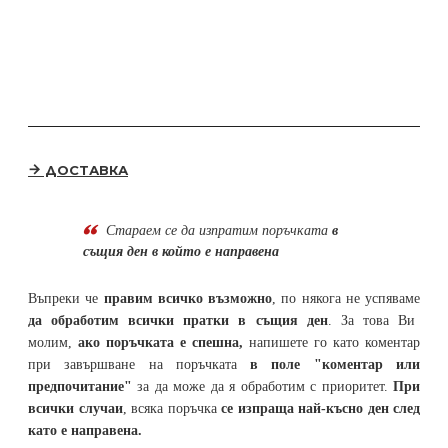
ДОСТАВКА
Стараем се да
изпратим поръчката
в
същия ден в който е направена
Въпреки че
правим всичко възможно
, по някога не успяваме
да обработим всички пратки в същия ден
. За това Ви
молим,
ако поръчката е спешна,
напишете го като коментар
при завършване на поръчката
в поле "коментар или
предпочитание"
за да може да я обработим с приоритет.
При
всички случаи
, всяка поръчка
се изпраща най-късно ден след
като е направена.