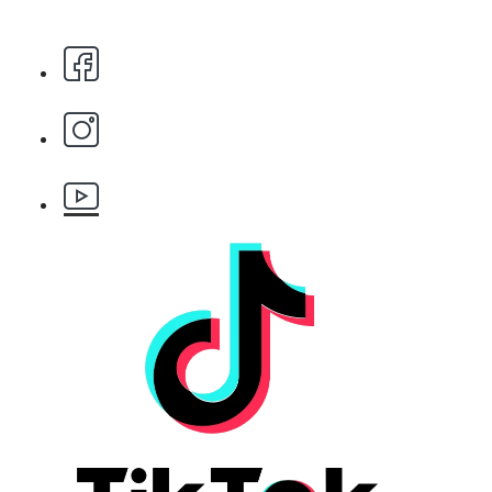
БЕЗПЛАТНО
Бръснарски ножчета Astra - 5бр.
БЕЗПЛАТНО
Клипс тип щъркел 1 брой
БЕЗПЛАТНО