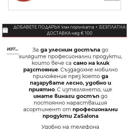
БЕЗПЛАТНО
ДОБАВЕТЕ ПОДАРЪК към поръчката + БЕЗПЛАТНА
Пила за нокти
ДОСТАВКА над € 100
ИЗТЕГЛЕТЕ МОБИЛНО ПРИЛОЖЕНИЕ ZASALONA
За
да улесним достъпа
до
хилядите професионални продукти,
които вече са
само на клик
БЕЗПЛАТНО
разстояние
. Създадохме мобилно
приложение през което
да
Пила за нокти
пазарувате лесно, удобно и
приятно
. С изтеглянето, ще
имате винаги достъп
до
постоянно нарастващия
асортимент от
професионални
БЕЗПЛАТНО
продукти
ZaSalona
Удобно на телефона