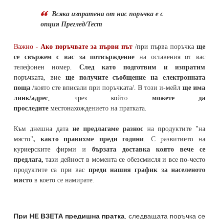
Всяка изпратена от нас поръчка е с
опция Преглед/Тест
Важно -
Ако поръчвате за първи път
/при първа поръчка
ще
се свържем с вас за потвърждение
на оставения от вас
телефонен номер
.
След като подготвим и изпратим
поръчката,
вие
ще получите съобщение на електронната
поща
/която сте вписали при поръчката/. В този и-мейл
ще има
линк/адрес
, чрез който
можете да
проследите
местонахождението на
пратката
.
Към днешна дата
не предлагаме разнос
на продуктите "на
място"
, както правихме преди години
. С развитието на
куриерските фирми и
бързата доставка която вече се
предлага,
тази дейност в момента се обезсмисля и
все по-често
продуктите са при вас
преди нашия график за населеното
място
в което се намирате.
При НЕ ВЗЕТА предишна пратка
,
следващата поръчка се