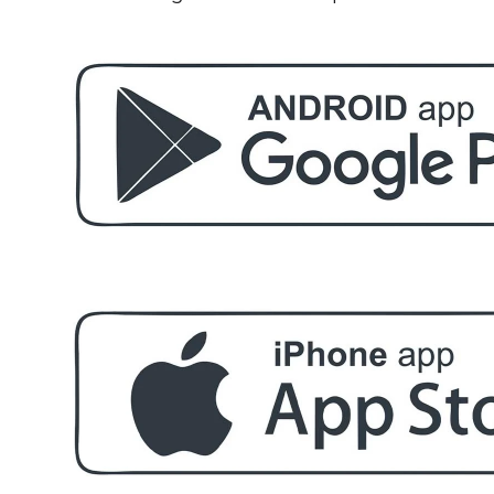
Пила за полиране на нокти
БЕЗПЛАТНО
Етерично масло 10ml
БЕЗПЛАТНО
За поръчка над € 40.00 (78.23 лв.)
Стипца 20 броя в кибрит