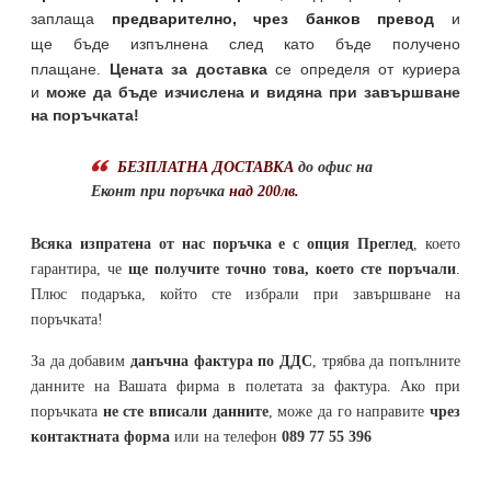
заплаща
предварително, чрез банков превод
и
ще бъде изпълнена след като бъде получено
плащане.
Цената за доставка
се определя от куриера
и
може да бъде изчислена и видяна при завършване
на поръчката!
БЕЗПЛАТНА ДОСТАВКА
до офис на
Еконт при поръчка
над 200лв.
Всяка изпратена от нас поръчка е с опция Преглед
, което
гарантира, че
ще получите точно това, което сте поръчали
.
Плюс подаръка, който сте избрали при завършване на
поръчката!
За да добавим
данъчна фактура по ДДС
, трябва да попълните
данните на Вашата фирма в полетата за фактура. Ако при
поръчката
не сте вписали данните
, може да го направите
чрез
контактната форма
или на телефон
089 77 55 396