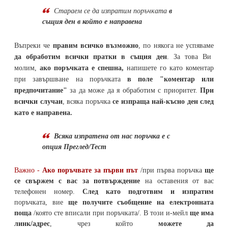
Стараем се да
изпратим поръчката
в
същия ден в който е направена
Въпреки че
правим всичко възможно
, по някога не успяваме
да обработим всички пратки в същия ден
. За това Ви
молим,
ако поръчката е спешна,
напишете го като коментар
при завършване на поръчката
в поле "коментар или
предпочитание"
за да може да я обработим с приоритет.
При
всички случаи
, всяка поръчка
се изпраща най-късно ден след
като е направена.
Всяка изпратена от нас поръчка е с
опция Преглед/Тест
Важно -
Ако поръчвате за първи път
/при първа поръчка
ще
се свържем с вас за потвърждение
на оставения от вас
телефонен номер
.
След като подготвим и изпратим
поръчката,
вие
ще получите съобщение на електронната
поща
/която сте вписали при поръчката/. В този и-мейл
ще има
линк/адрес
, чрез който
можете да