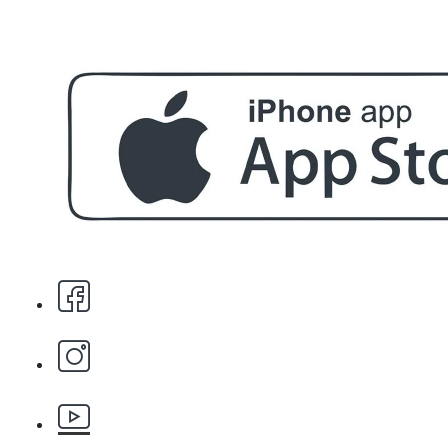
БЕЗПЛАТНО
Етерично масло 10ml
БЕЗПЛАТНО
За поръчка над € 40.00 (78.23 лв.)
Стипца 20 броя в кибрит