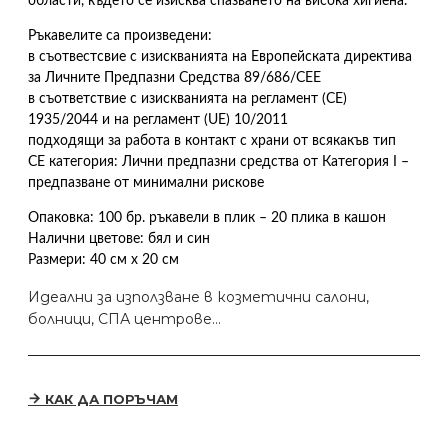
области, където се изисква спазването на висока хигиена.
Ръкавелите са произведени:
в съотвестсвие с изискванията на Европейската директива
за Личните Предпазни Средства 89/686/CEE
в съответствие с изискванията на регламент (CE)
1935/2044 и на регламент (UE) 10/2011
подходящи за работа в контакт с храни от всякакъв тип
СЕ категория: Лични предпазни средства от Категория I –
предпазване от минимални рискове
Опаковка: 100 бр. ръкавели в плик – 20 плика в кашон
Налични цветове: бял и син
Размери: 40 см х 20 см
Идеални за използване в козметични салони,
болници, СПА центрове...
КАК ДА ПОРЪЧАМ