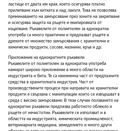
ластици от двата им края, което осигурява плътно
прилепване към китката и над лакътя. Това не позволява
преминаването на замърсяване през зоните на закрепване
и осигурява защита на ръцете и екипировката от
изцапване. Ръкавелите от полиетилен за еднократна
употреба са много практични и предпазват ръцете и
дрехите от множество замърсявания с хранителни и
химически продукти, сосове, мазнини, кръв и др.
Приложение на еднократните ръкавели
Ръкавелите от полиетилен за еднократна употреба
намират широко приложение в много области на
индустрията и бита. Те са неизменна част от предпазните
средства в хранителната индустрия. Част от
производствените процеси при направата на хранителни
продукти е свързана с манипулации които се извършват в
среда с високо замърсяване. В тези случаи ползването на
еднократни ръкавели предпазва работното облекло и
ръцете от нечистотии. Ръкавелите се използват и в
областта на индустрията, химическата промишленост,
ветеринарната медицина, земеделието и много други