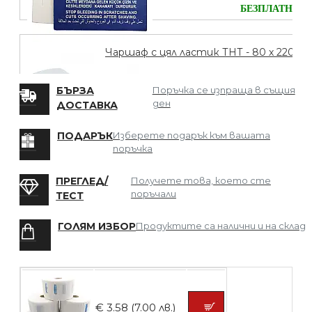
БЕЗПЛАТНО
Чаршаф с цял ластик ТНТ - 80 х 220
БЪРЗА
Поръчка се изпраща в същия
ден
ДОСТАВКА
БЕЗПЛАТНО
ПОДАРЪК
Изберете подарък към вашата
поръчка
Мрежа за Коса
ПРЕГЛЕД/
Получете това, което сте
поръчали
ТЕСТ
ГОЛЯМ ИЗБОР
Продуктите са налични и на склад
БЕЗПЛАТНО
Четка за боядисване
€ 3.58 (7.00 лв.)