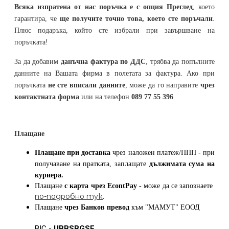
Всяка изпратена от нас поръчка е с опция Преглед
, което
гарантира, че
ще получите точно това, което сте поръчали
.
Плюс подаръка, който сте избрали при завършване на
поръчката!
За да добавим
данъчна фактура по ДДС
, трябва да попълните
данните на Вашата фирма в полетата за фактура. Ако при
поръчката
не сте вписали данните
, може да го направите
чрез
контактната форма
или на телефон
089 77 55 396
Плащане
Плащане при доставка
чрез наложен платеж/ППП - при
получаване на пратката, заплащате
дължимата сума на
куриера.
Плащане
с карта
чрез
EcontPay
- може да се запознаете
по-подробно тук
.
Плащане
чрез Банков превод
към
"МАМУТ" ЕООД
BIC -
UBBSBGSF