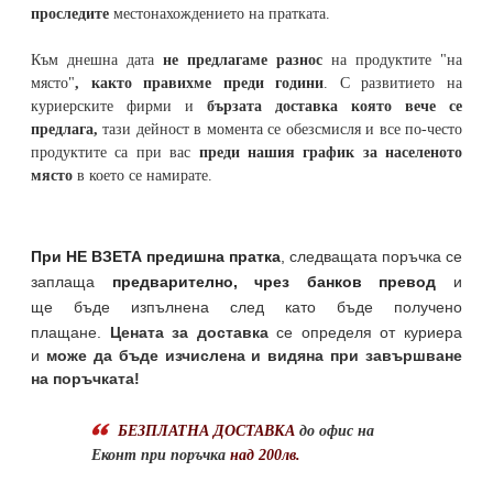
проследите
местонахождението на
пратката
.
Към днешна дата
не предлагаме разнос
на продуктите "на
място"
, както правихме преди години
. С развитието на
куриерските фирми и
бързата доставка която вече се
предлага,
тази дейност в момента се обезсмисля и
все по-често
продуктите са при вас
преди нашия график за населеното
място
в което се намирате.
При НЕ ВЗЕТА предишна пратка
,
следващата поръчка се
заплаща
предварително, чрез банков превод
и
ще бъде изпълнена след като бъде получено
плащане.
Цената за доставка
се определя от куриера
и
може да бъде изчислена и видяна при завършване
на поръчката!
БЕЗПЛАТНА ДОСТАВКА
до офис на
Еконт при поръчка
над 200лв.