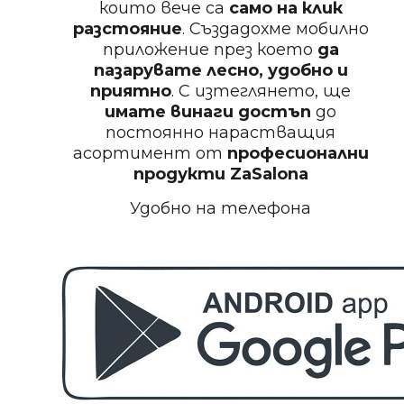
които вече са
само на клик
БЕЗПЛАТНО
разстояние
. Създадохме мобилно
приложение през което
да
Пила за нокти
пазарувате лесно, удобно и
приятно
. С изтеглянето, ще
имате винаги достъп
до
постоянно нарастващия
асортимент от
професионални
БЕЗПЛАТНО
продукти
ZaSalona
Удобно на телефона
Пила за нокти
БЕЗПЛАТНО
Пила за полиране на нокти