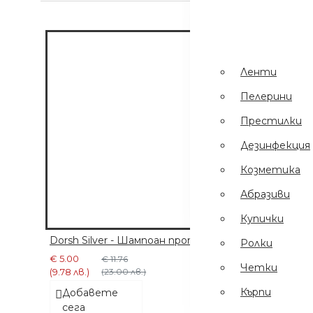
Пинсети
.
Шампоани
Престилки
Ленти
Дезинфекция
Пелерини
Еднократни
Престилки
Ръкавици
Дезинфекция
Ел Уреди
Козметика
Кърпи
Абразиви
Четки
Купички
Dorsh Silver - Шампоан против оранжево лилаво 5
Ролки
€ 5.00
€ 11.76
Четки
(9.78 лв.)
(23.00 лв.)
Кърпи
Добавете
сега