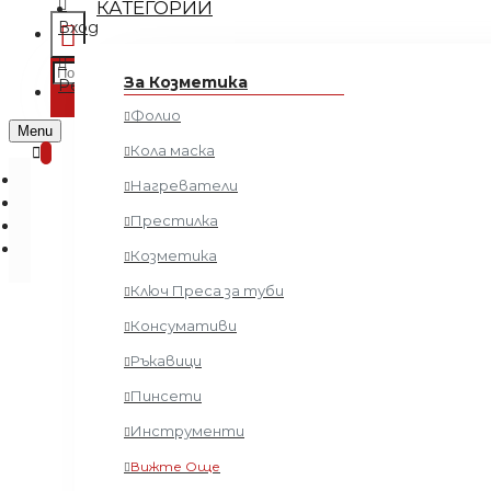
КАТЕГОРИИ
Вход
Регистрация
За Козметика
Регистрация
Фолио
0 продукта - € 0.00 (0.00 лв.)
Menu
Кола маска
0
Нагреватели
Престилка
Козметика
Ключ Преса за туби
Консумативи
Спр
Ръкавици
Пинсети
Инструменти
Вижте Още