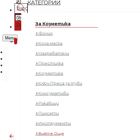
КАТЕГОРИИ
Вход
Регистрация
За Козметика
Регистрация
Фолио
0 продукта - € 0.00 (0.00 лв.)
Menu
0
Кола маска
Нагреватели
Престилка
Козметика
Ключ Преса за туби
Консумативи
Ръкавици
Пинсети
Инструменти
Вижте Още