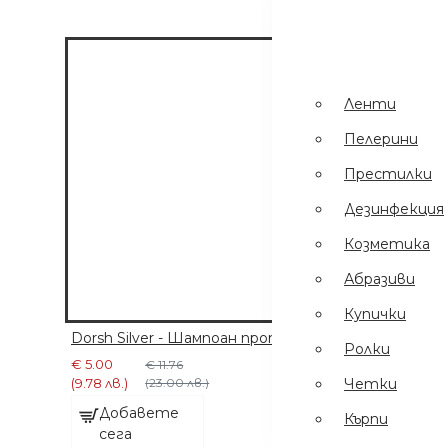
Пинсети
.
Шампоани
Престилки
Ленти
Дезинфекция
Пелерини
Еднократни
Престилки
Ръкавици
Дезинфекция
Ел Уреди
Козметика
Кърпи
Абразиви
Четки
Купички
Dorsh Silver - Шампоан против оранжево лилаво 5
Ролки
€ 5.00
€ 11.76
Четки
(9.78 лв.)
(23.00 лв.)
Добавете
Кърпи
сега