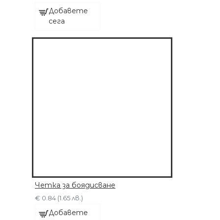
Добавете
сега
Четка за боядисване
€ 0.84 (1.65 лв.)
Добавете