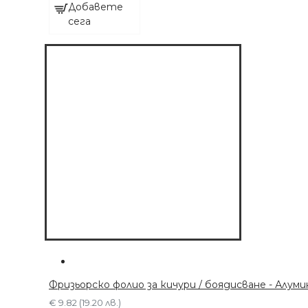
Добавете
ДОБАВЕТЕ СЕГА
сега
Фризьорско фолио за кичури / боядисване - Алум
€ 9.82 (19.20 лв.)