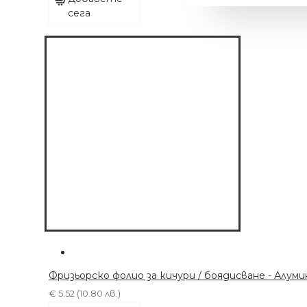
сега
МАШИНКА С 6
ПРИСТАВКИ
Фризьорско фолио за кичури / боядисване - Алуми
€ 63.91 (125.00 лв.)
€ 5.52 (10.80 лв.)