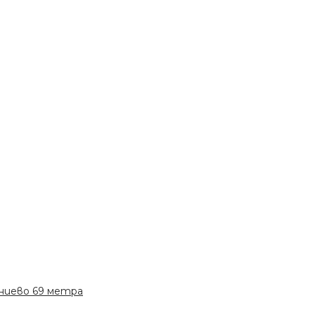
иниево 69 метра