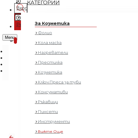
КАТЕГОРИИ
Вход
Регистрация
За Козметика
Регистрация
Фолио
0 продукта - € 0.00 (0.00 лв.)
Menu
0
Кола маска
Нагреватели
Престилка
Козметика
Ключ Преса за туби
Консумативи
Ръкавици
Пинсети
Инструменти
Вижте Още