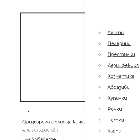
Пинсети
.
Шампоани
Престилки
Ленти
Дезинфекция
Пелерини
Еднократни
Престилки
Ръкавици
Дезинфекция
Ел Уреди
Козметика
Кърпи
Абразиви
Четки
Купички
Ролки
Четки
Фризьорско фолио за кичури / боядисване - Алум
€ 16.36 (32.00 лв.)
Кърпи
Добавете