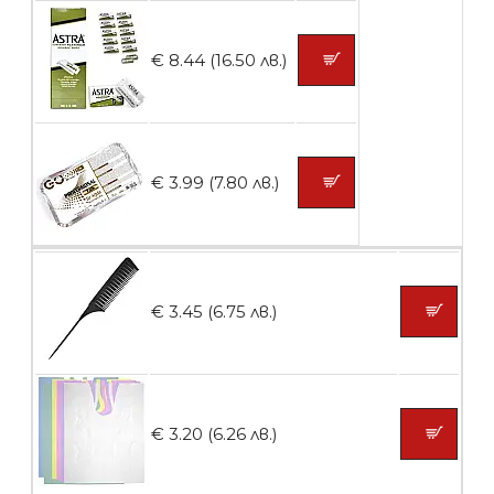
Контейнери за сваляне на гел лак 5
€ 8.44 (16.50 лв.)
броя
БЕЗПЛАТНО
€ 3.99 (7.80 лв.)
Пластмасови предпазители за лак
€ 3.45 (6.75 лв.)
БЕЗПЛАТНО
Ваничка за маникюр BMSPA1C
€ 3.20 (6.26 лв.)