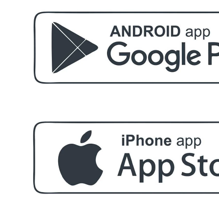
БЕЗПЛАТНО
Етерично масло 10ml
БЕЗПЛАТНО
За поръчка над € 40.00 (78.23 лв.)
Стипца 20 броя в кибрит