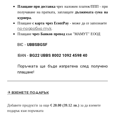
Плащане при доставка
чрез наложен платеж/ППП - при
получаване на пратката, заплащате
дължимата сума на
куриера.
Плащане
с карта
чрез
EcontPay
- може да се запознаете
по-подробно тук
.
Плащане
чрез Банков превод
към
"МАМУТ" ЕООД
BIC -
UBBSBGSF
IBAN -
BG22 UBBS 8002 1092 4598 40
Поръчката ще бъде изпратена след получено
плащане!
ВЗЕМЕТЕ ПОДАРЪК
Добавете продукт/и за още
€ 20.00 (39.12 лв.)
за да вземете
подарък към поръчката