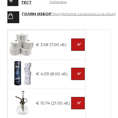
поръчали
ТЕСТ
ГОЛЯМ ИЗБОР
Продуктите са налични и на склад
БЕЗПЛАТНО
Четка за боядисване
€ 3.58 (7.00 лв.)
БЕЗПЛАТНО
€ 4.09 (8.00 лв.)
Контейнери за сваляне на гел лак 10
броя
€ 10.74 (21.00 лв.)
БЕЗПЛАТНО