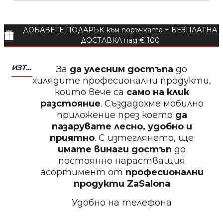
БЕЗПЛАТНО
ДОБАВЕТЕ ПОДАРЪК към поръчката + БЕЗПЛАТНА
Пила за нокти
ДОСТАВКА над € 100
ИЗТЕГЛЕТЕ МОБИЛНО ПРИЛОЖЕНИЕ ZASALONA
За
да улесним достъпа
до
хилядите професионални продукти,
които вече са
само на клик
БЕЗПЛАТНО
разстояние
. Създадохме мобилно
приложение през което
да
Пила за нокти
пазарувате лесно, удобно и
приятно
. С изтеглянето, ще
имате винаги достъп
до
постоянно нарастващия
асортимент от
професионални
БЕЗПЛАТНО
продукти
ZaSalona
Удобно на телефона
Пила за полиране на нокти