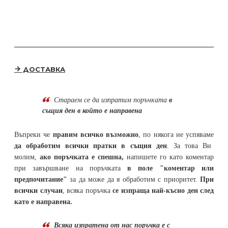
ДОСТАВКА
Стараем се да
изпратим поръчката
в
същия ден в който е направена
Въпреки че
правим всичко възможно
, по някога не успяваме
да обработим всички пратки в същия ден
. За това Ви
молим,
ако поръчката е спешна,
напишете го като коментар
при завършване на поръчката
в поле "коментар или
предпочитание"
за да може да я обработим с приоритет.
При
всички случаи
, всяка поръчка
се изпраща най-късно ден след
като е направена.
Всяка изпратена от нас поръчка е с