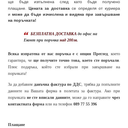
ще бъде изпълнена след като бъде получено
плащане.
Цената за доставка
се определя от куриера
и
може да бъде изчислена и видяна при завършване
на поръчката!
БЕЗПЛАТНА ДОСТАВКА
до офис на
Еконт при поръчка
над 200лв.
Всяка изпратена от нас поръчка е с опция Преглед
, което
гарантира, че
ще получите точно това, което сте поръчали
.
Плюс подаръка, който сте избрали при завършване на
поръчката!
За да добавим
данъчна фактура по ДДС
, трябва да попълните
данните на Вашата фирма в полетата за фактура. Ако при
поръчката
не сте вписали данните
, може да го направите
чрез
контактната форма
или на телефон
089 77 55 396
Плащане