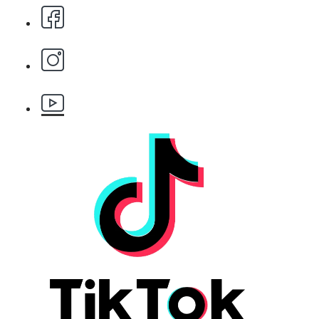
БЕЗПЛАТНО
Бръснарски ножчета Astra - 5бр.
БЕЗПЛАТНО
Клипс тип щъркел 1 брой
БЕЗПЛАТНО
Клипс тип щъркел 1 брой