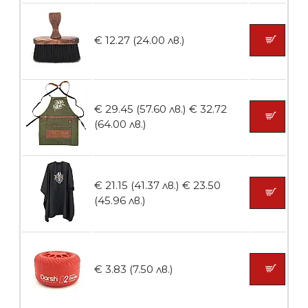
Пила тип ренде 2в1
€ 12.27 (24.00 лв.)
БЕЗПЛАТНО
€ 29.45 (57.60 лв.)
€ 32.72
Пила тип ренде 2в1
(64.00 лв.)
€ 21.15 (41.37 лв.)
€ 23.50
БЕЗПЛАТНО
(45.96 лв.)
Пила за нокти 12cm
€ 3.83 (7.50 лв.)