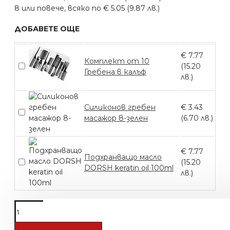
8 или повече, всяко по € 5.05 (9.87 лв.)
ДОБАВЕТЕ ОЩЕ
€ 7.77
Комплект от 10
(15.20
Гребена в калъф
лв.)
Силиконов гребен
€ 3.43
масажор 8-зелен
(6.70 лв.)
€ 7.77
Подхранващо масло
(15.20
DORSH keratin oil 100ml
лв.)