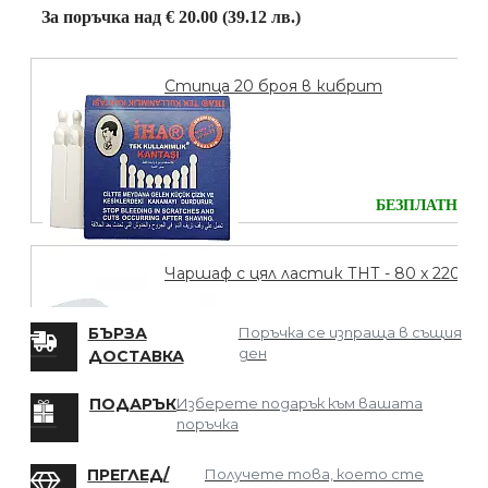
За поръчка над € 20.00 (39.12 лв.)
Стипца 20 броя в кибрит
БЕЗПЛАТНО
Чаршаф с цял ластик ТНТ - 80 х 220
БЪРЗА
Поръчка се изпраща в същия
ден
ДОСТАВКА
БЕЗПЛАТНО
ПОДАРЪК
Изберете подарък към вашата
поръчка
Мрежа за Коса
ПРЕГЛЕД/
Получете това, което сте