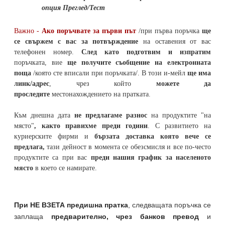
опция Преглед/Тест
Важно -
Ако поръчвате за първи път
/при първа поръчка
ще
се свържем с вас за потвърждение
на оставения от вас
телефонен номер
.
След като подготвим и изпратим
поръчката,
вие
ще получите съобщение на електронната
поща
/която сте вписали при поръчката/. В този и-мейл
ще има
линк/адрес
, чрез който
можете да
проследите
местонахождението на
пратката
.
Към днешна дата
не предлагаме разнос
на продуктите "на
място"
, както правихме преди години
. С развитието на
куриерските фирми и
бързата доставка която вече се
предлага,
тази дейност в момента се обезсмисля и
все по-често
продуктите са при вас
преди нашия график за населеното
място
в което се намирате.
При НЕ ВЗЕТА предишна пратка
,
следващата поръчка се
заплаща
предварително, чрез банков превод
и