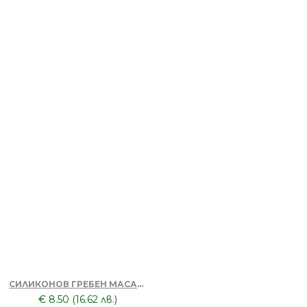
Апликатор за боядисване на коса
Бял
БЕЗПЛАТНО
Апликатор за боядисване на коса
Лилав
БЕЗПЛАТНО
Апликатор за боядисване на коса
Розов
СИЛИКОНОВ ГРЕБЕН МАСАЖОР + ТОНИК ЗА КОСА DORSH
€ 8.50 (16.62 лв.)