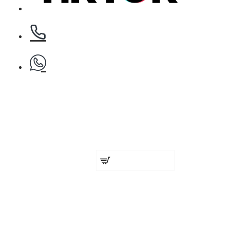
БЕЗПЛАТНО
Клипс тип щъркел 1 брой
Пръскалка за вода 500мл
БЕЗПЛАТНО
€ 5.37 (10.50 лв.)
Добавете сега
Четка за боядисване
Мъжки боядисващ шампоан за кест
БЕЗПЛАТНО