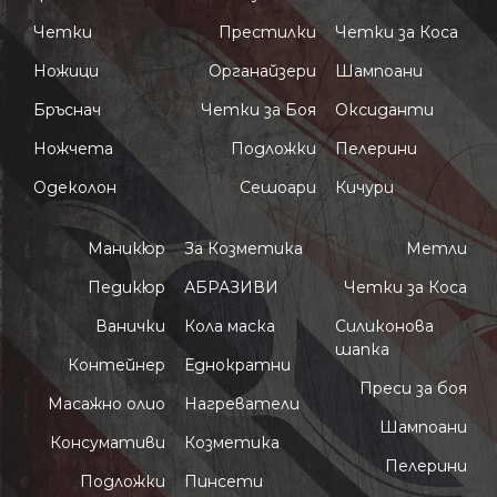
Четки
Престилки
Четки за Коса
Ножици
Органайзери
Шампоани
Бръснач
Четки за Боя
Оксиданти
Ножчета
Подложки
Пелерини
Одеколон
Сешоари
Кичури
Маникюр
За Козметика
Метли
Педикюр
АБРАЗИВИ
Четки за Коса
Ванички
Кола маска
Силиконова
шапка
Контейнер
Еднократни
Преси за боя
Масажно олио
Нагреватели
Шампоани
Консумативи
Козметика
Пелерини
Подложки
Пинсети