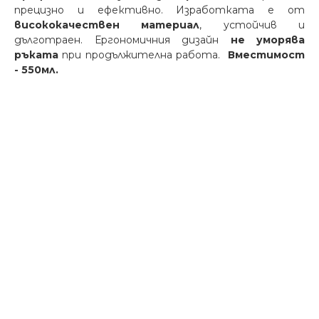
прецизно и ефективно. Изработката е от
висококачествен материал
, устойчив и
дълготраен. Ергономичния дизайн
не уморява
ръката
при продължителна работа.
Вместимост
- 550мл.