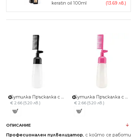
keratin oil 100ml
(13.69 лв.)
Бутилка Пръскалка с гребен XTP002-cherna
Бутилка Пръскалка с гребен XTP002-rozova
€ 2.66 (5.20 лв.)
€ 2.66 (5.20 лв.)
ОПИСАНИЕ
Професионален пулвелизатор
, с който се работи