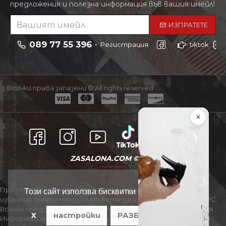
предложения и полезна информация във вашия имейл!
ИЗПРАТЕТЕ
089 77 55 396
Регистрация
tiktok
Всички права запазени © All rights reserved
×
ZASALONA.COM © 2021
При спор, който не може да бъде решен съвместно с
Този сайт използва бисквитки
избрания онлайн магазин, можете да използвате сайта ОРС.
Всички продукти в страницата подлежат на актуализация.
X
настройки
РАЗБРАХ
Информацията в страницата може да бъде променяна по