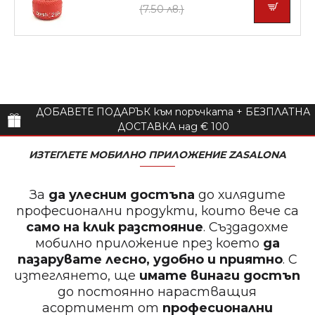
(7.50 лв.)
ДОБАВЕТЕ ПОДАРЪК към поръчката + БЕЗПЛАТНА
ДОСТАВКА над € 100
ИЗТЕГЛЕТЕ МОБИЛНО ПРИЛОЖЕНИЕ ZASALONA
За
да улесним достъпа
до хилядите
професионални продукти, които вече са
само на клик разстояние
. Създадохме
мобилно приложение през което
да
пазарувате лесно, удобно и приятно
. С
изтеглянето, ще
имате винаги достъп
до постоянно нарастващия
асортимент от
професионални