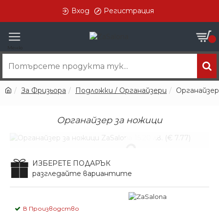
Вход
Регистрация
0
За Фризьора
Подложки / Органайзери
Органайзер
Органайзер за ножици
В ПРОИЗВОДСТВО
ИЗБЕРЕТЕ ПОДАРЪК
разгледайте вариантите
В Производство