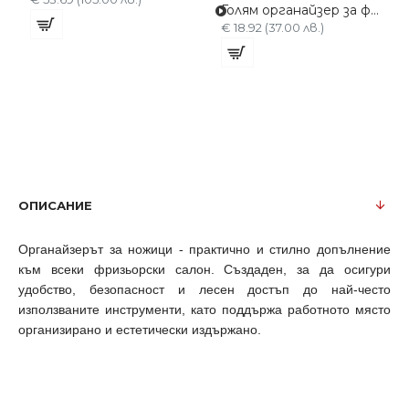
Голям органайзер за фризьорски аксесоари G-302
€ 18.92 (37.00 лв.)
ОПИСАНИЕ
Органайзерът за ножици - практично и стилно допълнение
към всеки фризьорски салон. Създаден, за да осигури
удобство, безопасност и лесен достъп до най-често
използваните инструменти, като поддържа работното място
организирано и естетически издържано.