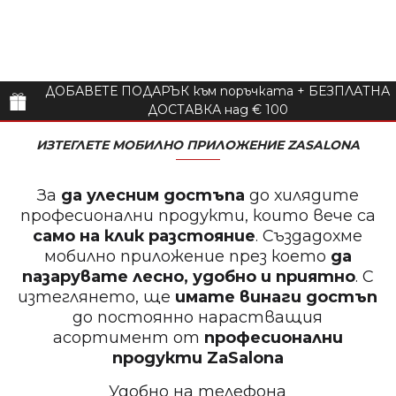
ДОБАВЕТЕ ПОДАРЪК към поръчката + БЕЗПЛАТНА
ДОСТАВКА над € 100
ИЗТЕГЛЕТЕ МОБИЛНО ПРИЛОЖЕНИЕ ZASALONA
За
да улесним достъпа
до хилядите
професионални продукти, които вече са
само на клик разстояние
. Създадохме
мобилно приложение през което
да
пазарувате лесно, удобно и приятно
. С
изтеглянето, ще
имате винаги достъп
до постоянно нарастващия
асортимент от
професионални
продукти
ZaSalona
Удобно на телефона