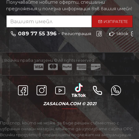
Получавайте новите оферти, специални
предложения и полезна информация във вашия имейл!
ИЗПРАТЕТЕ
089 77 55 396
Регистрация
tiktok
Всички права запазени © All rights reserved
ZASALONA.COM © 2021
При спор, който не може да бъде решен съвместно с
избрания онлайн магазин, можете да използвате сайта ОРС.
Всички продукти в страницата подлежат на актуализация.