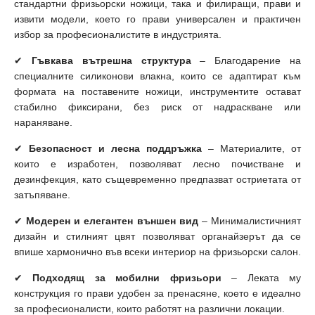
стандартни фризьорски ножици, така и филиращи, прави и
извити модели, което го прави универсален и практичен
избор за професионалистите в индустрията.
✔
Гъвкава вътрешна структура
– Благодарение на
специалните силиконови влакна, които се адаптират към
формата на поставените ножици, инструментите остават
стабилно фиксирани, без риск от надраскване или
нараняване.
✔
Безопасност и лесна поддръжка
– Материалите, от
които е изработен, позволяват лесно почистване и
дезинфекция, като същевременно предпазват остриетата от
затъпяване.
✔
Модерен и елегантен външен вид
– Минималистичният
дизайн и стилният цвят позволяват органайзерът да се
впише хармонично във всеки интериор на фризьорски салон.
✔
Подходящ за мобилни фризьори
– Леката му
конструкция го прави удобен за пренасяне, което е идеално
за професионалисти, които работят на различни локации.