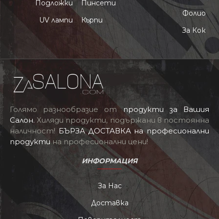
Подложки
Пинсети
Фолио
UV лампи
Кърпи
За Кок
Голямо разнообразие от
продукти за Вашия
Салон
.
Хиляди продукти, подържани в постоянна
наличност!
БЪРЗА ДОСТАВКА на професионални
продукти
на професионални цени!
ИНФОРМАЦИЯ
За Нас
Доставка