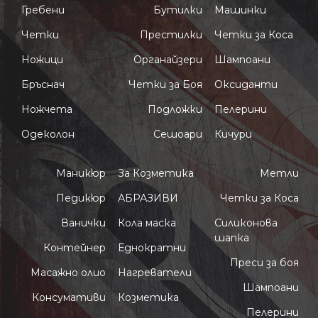
Гребени
Бутилки
Машинки
Четки
Престилки
Четки за Коса
Ножици
Органайзери
Шампоани
Бръснач
Четки за Боя
Оксиданти
Ножчета
Подложки
Пелерини
Одеколон
Сешоари
Кичури
Маникюр
За Козметика
Метли
Педикюр
АБРАЗИВИ
Четки за Коса
Ванички
Кола маска
Силиконова
шапка
Контейнер
Еднократни
Преси за боя
Масажно олио
Нагреватели
Шампоани
Консумативи
Козметика
Пелерини