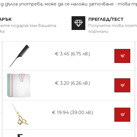
лед дълга употреба, може да се наложи заточване - това 
АРЪК
ПРЕГЛЕД/ТЕСТ
ете подарък към вашата
Получете това, кое
ка
поръчали
€ 3.45 (6.75 лв.)
€ 3.20 (6.26 лв.)
€ 19.94 (39.00 лв.)