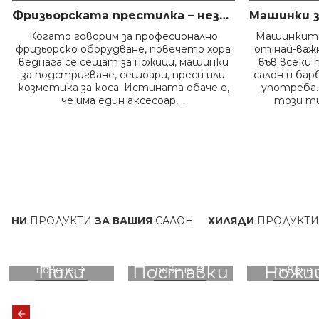
Фризьорската престилка – незаменимият помощник на всеки професионалист в салона
Когато говорим за професионално
Машинките
фризьорско оборудване, повечето хора
от най-ва
веднага се сещат за ножици, машинки
във всеки 
за подстригване, сешоари, преси или
салон и бар
козметика за коса. Истината обаче е,
употреба.
че има един аксесоар, ..
този ти
ДУКТИ
ЗА ВАШИЯ
САЛОН
ХИЛЯДИ
ПРОДУКТИ НА СКЛ
вижте
вижте
вижте
Пили
Поставки
Ножи
повече
повече
повече