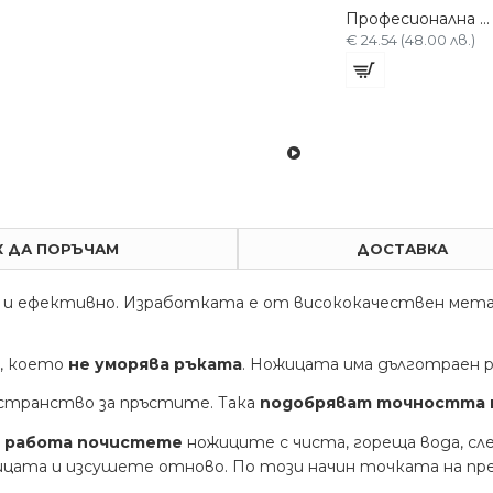
Професионална ножица 6 KASHO WANNOJ-1
Професионална филажна ножица 6 KASHO WANNOJ-1-cv
Професионална 6 ножица WANNOJ-2
.)
€ 25.56 (50.00 лв.)
€ 24.54 (48.00 лв.)
К ДА ПОРЪЧАМ
ДОСТАВКА
 и ефективно. Изработката е от висококачествен метал
, което
не уморява ръката
. Ножицата има дълготраен 
остранство за пръстите. Така
подобряват точността 
 работа почистете
ножиците с чиста, гореща вода, с
жицата и изсушете отново. По този начин точката на пр