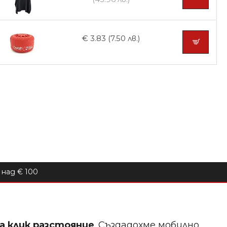
€ 3.83 (7.50 лв.)
над € 100
на клик разстояние
. Създадохме мобилно