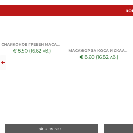
КО
КУПИЧКА ЗА БРЪСНЕНЕ + ЧЕТКА ЗА БРЪСНЕНЕ
€ 12.70 (24.84 лв.)
ФРИЗЬОРСКА ПЕЛЕРИНА + БУТИЛКА/ПРЪСКАЛКА + КАРБОНОВ ГРЕБЕН + НОЖИЦА 6 SCULPTO EUROSTIL
€ 23.00 (44.98 лв.)
0
810