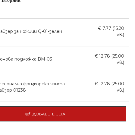
-
Вторник
€ 7.77 (15.20
айзер за ножици Q-01-зелен
лв.)
€ 12.78 (25.00
онова подложка BM-03
лв.)
сионална фризьорска чанта -
€ 12.78 (25.00
айзер 01238
лв.)
ДОБАВЕТЕ СЕГА