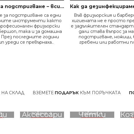
Машинки за подстригване – всичко, което трябва да знаем преди да изберем правилния модел
 за подстригване са едни
Във фризьорския и барбе
жните инструменти както
хигиената не е просто пр
професионален фризьорски
е задължителен стандарт.
бершоп, така и за домашна
дали става въпрос за м
 През последните години
подстригване, ножици, 
п уреди се превърнаха..
гребени или работни пл
АД
ВЗЕМЕТЕ
ПОДАРЪК
КЪМ ПОРЪЧКАТА
ПОЛУЧЕТЕ
ТО
вижте
вижте
ци
Аксесоари
Четки
Ко
повече
повече