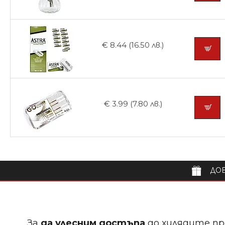
€ 8.44 (16.50 лв.)
€ 3.99 (7.80 лв.)
ДОБ
За
да улесним достъпа
до хилядите пр