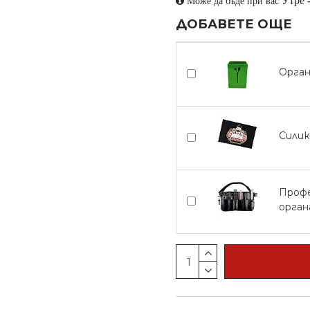
Утре
Може да бъде при вас
ДОБАВЕТЕ ОЩЕ
Орган
Силик
Профе
орган