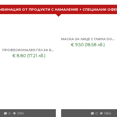
МБИНАЦИЯ ОТ ПРОДУКТИ С НАМАЛЕНИЕ + СПЕЦИАЛНИ ОФЕ
СИЛИКОНОВ ГРЕБЕН МАСАЖОР + ТОНИК ЗА КОСА DORSH
€ 8.50 (16.62 лв.)
МАСАЖОР ЗА КОСА И СКАЛП + DORSH SILVER - ШАМПОАН ПРОТИВ ОРАНЖЕВО ЛИЛАВО 500 МЛ
€ 8.60 (16.82 лв.)
0
3189
0
1686