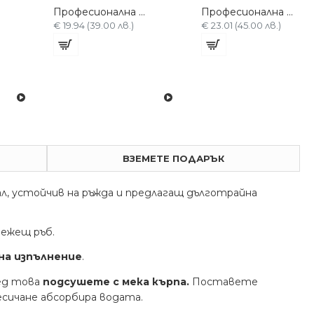
Професионална 6 ножица WANNOJ-5
Професионална 6 ножица WANNOJ-8-s
€ 19.94 (39.00 лв.)
€ 23.01 (45.00 лв.)
ВЗЕМЕТЕ ПОДАРЪК
, устойчив на ръжда и предлагащ дълготрайна
режещ ръб.
на изпълнение
.
лед това
подсушете с мека кърпа.
Поставете
есичане абсорбира водата.