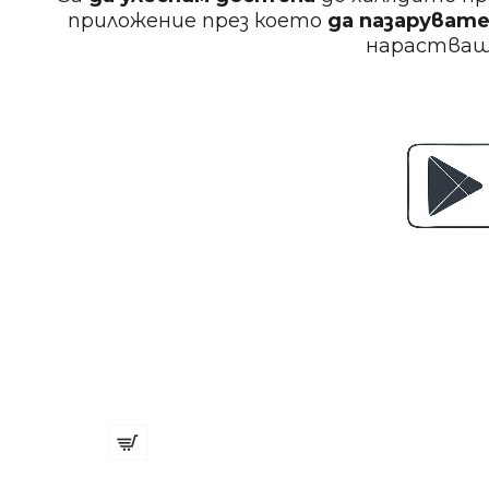
приложение през което
да пазарувате
нараства
Ножица 9см
€ 4.23 (8.27 лв.)