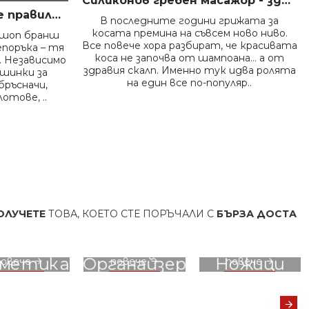
Силиконов гребен масажор - здрава коса и скалп
Как да дезинфекцираме правилно инструментите във фризьорски салон – пълно професионално ръководство
В последните години грижата за
косата премина на съвсем ново ниво.
ршоп бранш
Все повече хора разбират, че красивата
епоръка – тя
коса не започва от шампоана… а от
 Независимо
здравия скалп. Именно тук идва ролята
ашинки за
на един все по-популяр..
бръсначи,
отове, ..
ВА, КОЕТО СТЕ ПОРЪЧАЛИ
С
БЪРЗА ДОСТАВКА
И ОПЦИ
вижте
вижте
вижте
зметика
Органайзер
Ножици
повече
повече
повече