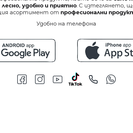
 лесно, удобно и приятно
. С изтеглянето, 
щия асортимент от
професионални проду
Удобно на телефона