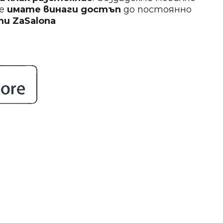
ще
имате винаги достъп
до постоянно
кти
ZaSalona