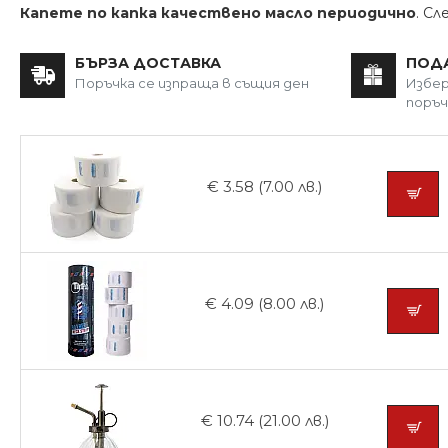
Капете по капка качествено масло периодично
. С
БЪРЗА ДОСТАВКА
ПОД
Поръчка се изпраща в същия ден
Избер
поръч
€ 3.58 (7.00 лв.)
€ 4.09 (8.00 лв.)
€ 10.74 (21.00 лв.)