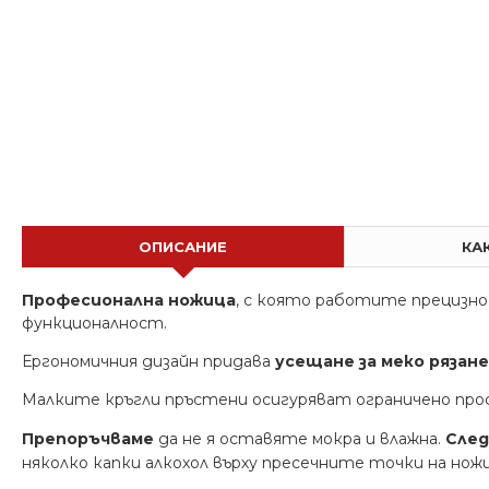
Професионална 6 ножица WANNOJ-8-s
€ 23.01 (45.00 лв.)
€ 25.56 (50.00 лв
ОПИСАНИЕ
КА
Професионална ножица
, с която работите прецизно
функционалност.
Ергономичния дизайн придава
усещане за меко рязане
Малките кръгли пръстени осигуряват ограничено пр
Препоръчваме
да не я оставяте мокра и влажна.
След
няколко капки алкохол върху пресечните точки на но