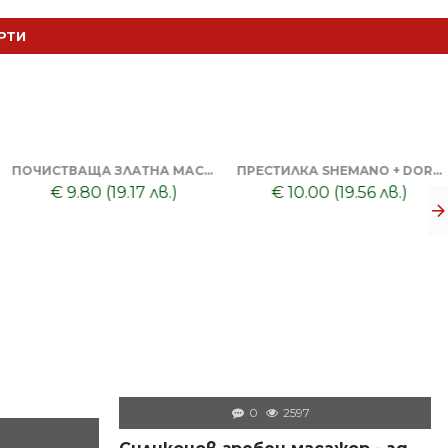
РТИ
МАСКА ЗА ЛИЦЕ С ГЛИНА DORSH + ПОЧИСТВАЩА ЧЕРНА МАСКА ЗА ЛИЦЕ DORSH
€ 9.50 (18.58 лв.)
ПРОФЕСИОНАЛЕН ГЕЛ ЗА БРЪСНЕНЕ 1000 ML + БРЪСНАЧ ЗА ЕДНОКРАТНИ НОЖЧЕТА + БРЪСНАРСКИ НОЖЧЕТА ASTRA - 5БР
€ 8.80 (17.21 лв.)
0
2597